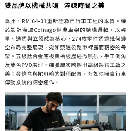
雙品牌以機械共鳴 淬鍊時間之美
為此，RM 64-01重新詮釋自行車工程的本質。機
芯設計汲取Colnago經典車架的結構邏輯，以輕
量、通透與立體感為核心，274枚零件透過幾何鏤
空布局完整展現，宛如競速公路車裸露而精密的骨
架。五級鈦合金底板與橋板歷經微噴砂、手工倒角
及雙色PVD處理，細膩層次映襯出高級製錶工藝之
美；發條盒與陀飛輪的對稱配置，有如映照自行車
傳動系統的精密運作。