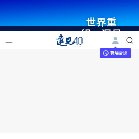
世界重
組・洞見
未來 與
世界領袖
職場雷達
同行