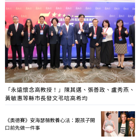
「永遠懷念高教授！」陳其邁、張善政、盧秀燕、
黃敏惠等縣市長發文弔唁高希均
《奧德賽》安海瑟薇教養心法：跟孩子開
口前先做一件事