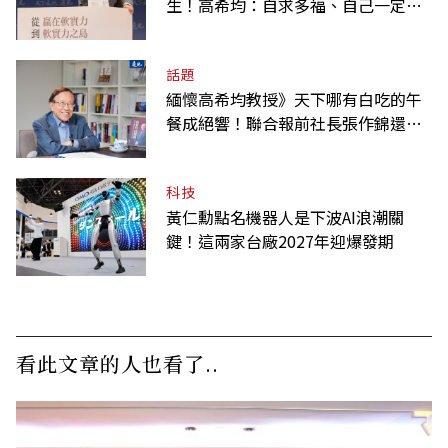
生！高希均：自求多福、自己一定要
爭氣
話題
緬懷高希均教授》天下哪有白吃的午
餐成絕響！聯合報前社長張作錦還原
「經典名言」由來
科技
黃仁勳點名機器人是下波AI浪潮關
鍵！這兩家台廠2027年迎爆發期
看此文章的人也看了..