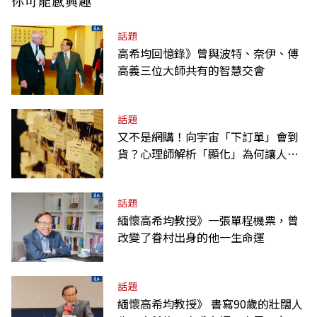
你可能感興趣
話題
高希均回憶錄》曾與波特、奈伊、傅
高義三位大師共有的智慧交會
話題
又不是網購！向宇宙「下訂單」會到
貨？心理師解析「顯化」為何讓人無
法自拔
話題
緬懷高希均教授》一張單程機票，曾
改變了眷村出身的他一生命運
話題
緬懷高希均教授》 書寫90歲的壯闊人