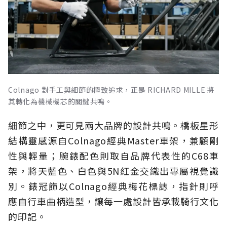
Colnago 對手工與細節的極致追求，正是 RICHARD MILLE 將
其轉化為機械機芯的關鍵共鳴。
細節之中，更可見兩大品牌的設計共鳴。橋板星形
結構靈感源自Colnago經典Master車架，兼顧剛
性與輕量；腕錶配色則取自品牌代表性的C68車
架，將天藍色、白色與5N紅金交織出專屬視覺識
別。錶冠飾以Colnago經典梅花標誌，指針則呼
應自行車曲柄造型，讓每一處設計皆承載騎行文化
的印記。