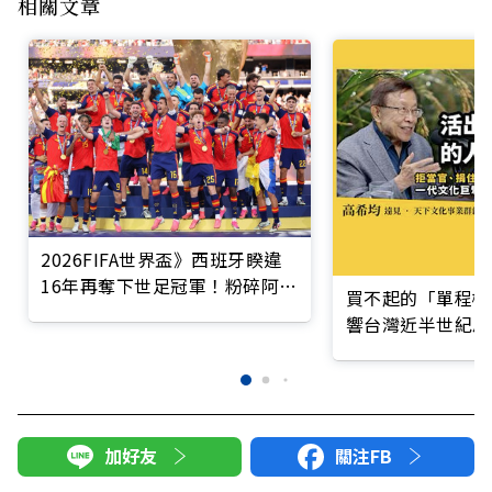
相關文章
2026FIFA世界盃》西班牙睽違
16年再奪下世足冠軍！粉碎阿根
買不起的「單程機
廷二連霸之夢，贏得隊史第2座
響台灣近半世紀思
大力神盃
加好友
關注FB