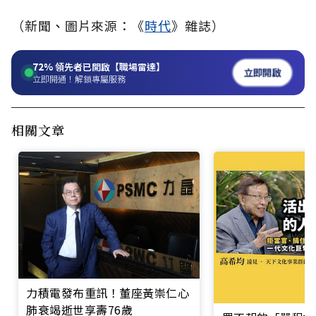
（新聞
、
圖片來源：《
時代
》雜誌）
72%
領先者已開啟【職場雷達】
立即開啟
立即開通！解鎖專屬服務
相關文章
力積電發布重訊！董座黃崇仁心
肺衰竭逝世享壽76歲