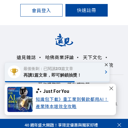
快速註冊
會員登入
遠見雜誌
哈佛商業評論
天下文化
×
未來親子學習平台
50+
領導影響力學院
最後衝刺：已閱讀2/3篇文章
再讀1篇文章，即可解鎖抽獎！
著作權聲明
隱私權政策
Just For You
Copyright© 1999~2026
知識包下載》重工業到餐飲都用AI！
遠見天下文化出版股份有限公司. All rights reserved.
產業降本增效全攻略
40 週年盛大開啟！享限定優惠與獨家好禮