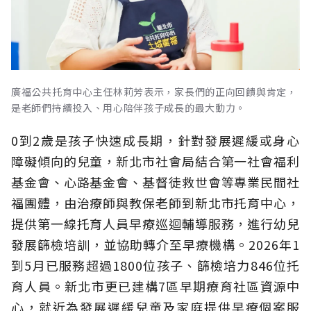
廣福公共托育中心主任林莉芳表示，家長們的正向回饋與肯定，
是老師們持續投入、用心陪伴孩子成長的最大動力。
0到2歲是孩子快速成長期，針對發展遲緩或身心
障礙傾向的兒童，新北市社會局結合第一社會福利
基金會、心路基金會、基督徒救世會等專業民間社
福團體，由治療師與教保老師到新北市托育中心，
提供第一線托育人員早療巡迴輔導服務，進行幼兒
發展篩檢培訓，並協助轉介至早療機構。2026年1
到5月已服務超過1800位孩子、篩檢培力846位托
育人員。新北市更已建構7區早期療育社區資源中
心，就近為發展遲緩兒童及家庭提供早療個案服