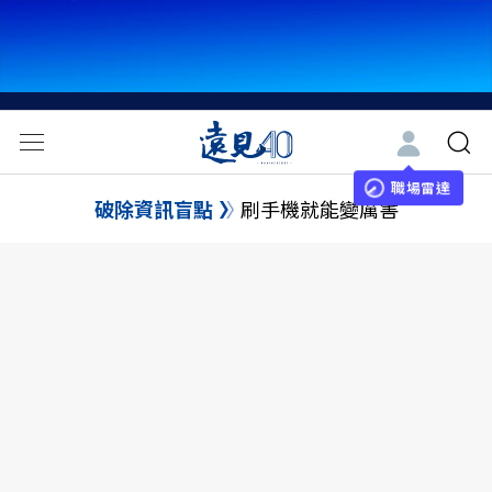
職場雷達
破除資訊盲點
刷手機就能變厲害