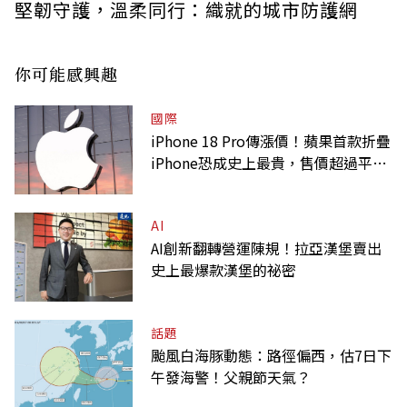
堅韌守護，溫柔同行：織就的城市防護網
你可能感興趣
國際
iPhone 18 Pro傳漲價！蘋果首款折疊
iPhone恐成史上最貴，售價超過平均
月薪
AI
AI創新翻轉營運陳規！拉亞漢堡賣出
史上最爆款漢堡的祕密
話題
颱風白海豚動態：路徑偏西，估7日下
午發海警！父親節天氣？