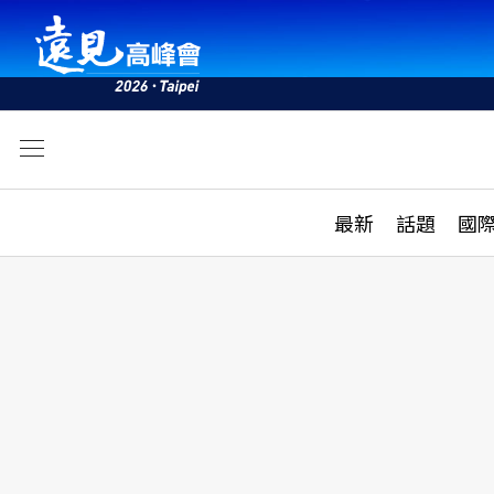
文
最新
最新
話題
國
雜誌目錄
活動
話題
AI
學堂
專題報導
科技
教育
遠見ON AIR
影音
合作