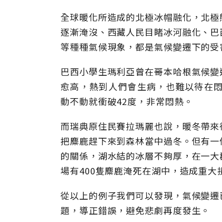
全球暖化所造成的北極冰帽融化，北極
逐漸淹沒、西藏人民目睹冰河融化、巴
等種種氣候現象，都是氣候變遷下的受
巴西小學生瑪利亞曾在哥本哈根氣候變
愈高，熱到人們會生病，也難以待在悶
動不動就衝破42度，非常悶熱。
而瑞典原住民賽拉瑪麗也說，暖冬帶來
把麋鹿趕下來到森林當中過冬。但有一
的關係，湖水結的冰層不夠厚，在一大
場有400隻麋鹿淹死在湖中，造成重大
從以上的例子我們可以發現，氣候變遷
題，導正錯誤，避免悲劇再度發生。