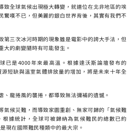
導致全球氣候出現極大轉變，就連位在北非地區的埃
民驚嘆不已，但美麗的銀白世界背後，其實有我們不
致第三次冰河時期的現象雖是電影中的誇大手法，但
重大的劇變隨時有可能發生。
球已是4000年來最高溫。根據達沃斯論壇發布的
水資源短缺與溫室氣體排放量的增加，將是未來十年全
虐、龍捲風的襲捲，都導致無法彌補的遺憾。
等氣候災難，而導致家園重創、無家可歸的「氣候難
愈來愈多。根據統計，全球可被歸納為氣候難民的總數已約
，是現在國際難民種類中的最大宗。