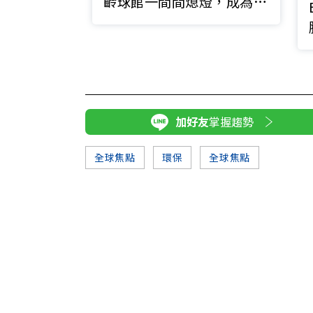
齡球館一間間熄燈，成為時
代的眼淚
加好友
掌握趨勢
全球焦點
環保
全球焦點