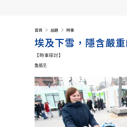
【遠見40週年慶】訂《遠見》贈實用家電3選1+暢銷好
首頁
話題
時事
埃及下雪，隱含嚴重
【時事探討】
魯皓平
加入追蹤
魯皓平