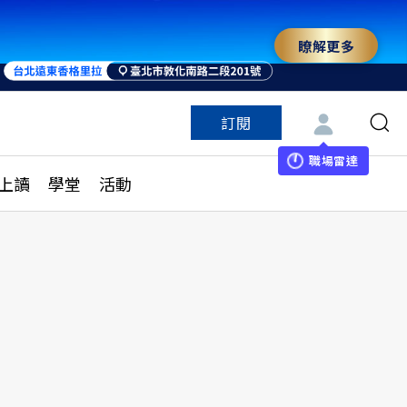
瞭解更多
訂閱
特色頻道
訂閱
見線上讀
ESG遠見
職場雷達
上讀
學堂
活動
多訂閱方案
城市學
刊購買
健康遠見
子報訂閱
華人精英論壇
享知識包
領導影響力學院