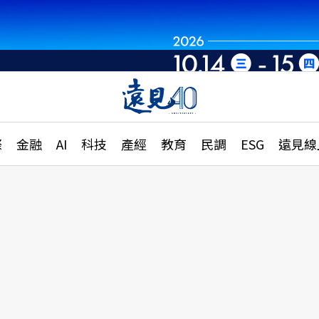
章
特輯
文章
大學升學、職涯攻略
遠
際
金融
AI
科技
產經
教育
民調
ESG
遠見線
國際
更
縣市施政調查全解析
金融
單
民調
產經
電
好享生活
獨
專欄