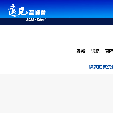
文
最新
最新
話題
國
雜誌目錄
活動
話題
AI
練就底氣沉
學堂
專題報導
科技
教育
遠見ON AIR
影音
合作