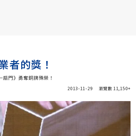
書6選3 特價 3,980 元
業者的獎！
一扇門》勇奪銅牌殊榮！
2013-11-29
瀏覽數
11,150+