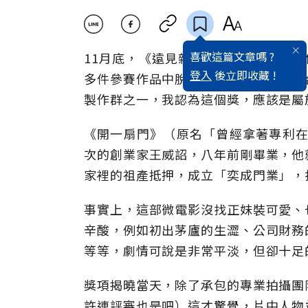
喜歡這篇文章嗎 ?
11月底，《遠見雜誌》8月號「台灣憑
登入
後立即收藏 !
多件參賽作品中脫穎而出，拿下第一屆
製作群之一，我認為這個獎，應該是屬
《開一扇門》（原名「曾經拿著專利在
次的創業家王威詔，八年前剛畢業，他
家裡的祖產抵押，成立「奕成門業」，
事實上，這部微電影沒找正妹裝可愛、
辛酸，例如初出茅廬的生澀、公司財務
等等，劇情可說是非常平淡，但卻十足
獎項揭曉當天，除了承包的專業拍攝團
許連評審也是吧）這才驚覺，片中人物