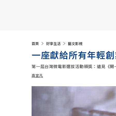
【遠見40週年慶】訂《遠見》贈實用家電3選1+暢銷好
首頁
好享生活
藝文影視
一座獻給所有年輕創
第一屆台灣微電影選拔活動頒獎：遠見《開
高宜凡
加入追蹤
高宜凡