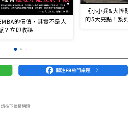
《小小兵&大怪獸
的5大亮點！系列
EMBA的價值，其實不是人
事，一封寫給電影
脈？立即收聽
書
關注FB
熱門議題
請往下繼續閱讀