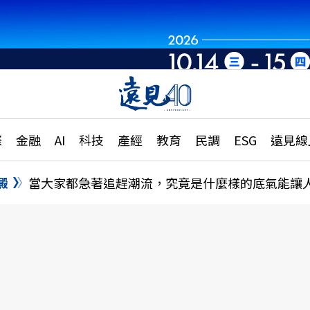
世界重組・洞見未
章
特輯
文章
大學升學、職涯攻略
遠
際
金融
AI
科技
產經
教育
民調
ESG
遠見線
國際
更
縣市施政調查全解析
金融
單
民調
澱
當大家都急著追趕潮流，究竟是什麼樣的底氣能讓
產經
電
好享生活
獨
專欄