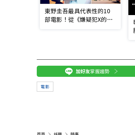
東野圭吾最具代表性的10
部電影！從《嫌疑犯X的獻
身》到《解憂雜貨店》，每
一部都是經典
加好友
掌握趨勢
電影
首頁
話題
時事