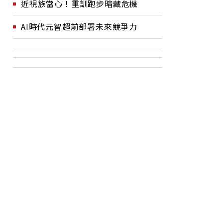
近視族當心！重訓跑步暗藏危機
AI時代元智超前部署未來競爭力