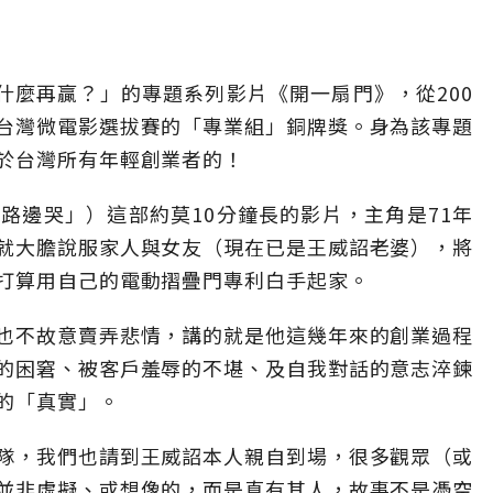
什麼再贏？」的專題系列影片《開一扇門》，從200
台灣微電影選拔賽的「專業組」銅牌獎。身為該專題
於台灣所有年輕創業者的！
路邊哭」）這部約莫10分鐘長的影片，主角是71年
就大膽說服家人與女友（現在已是王威詔老婆），將
打算用自己的電動摺疊門專利白手起家。
也不故意賣弄悲情，講的就是他這幾年來的創業過程
的困窘、被客戶羞辱的不堪、及自我對話的意志淬鍊
的「真實」。
隊，我們也請到王威詔本人親自到場，很多觀眾（或
並非虛擬、或想像的，而是真有其人，故事不是憑空