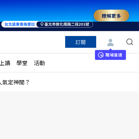
瞭解更多
來 與世界領袖同行
訂閱
特色頻道
訂閱
見線上讀
ESG遠見
職場雷達
上讀
學堂
活動
多訂閱方案
城市學
刊購買
健康遠見
人氣定神閒？
子報訂閱
華人精英論壇
享知識包
領導影響力學院