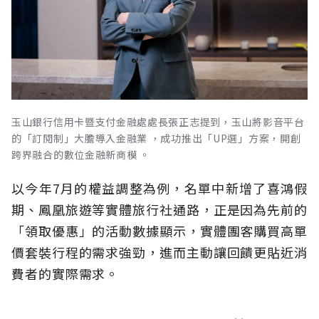
玉山銀行信用卡暨支付金融處處長張正志提到，玉山將影音平台
的「訂閱制」大膽導入金融業 ，成功推出「UP選」方案，開創
跨界融合的數位金融新商模 。
以今年7月的權益調整為例，名單中新增了喜鴻假
期、鳳凰旅遊等實體旅行社通路，正是因為先前的
「領取優惠」的活動數據顯示，實體團客購買高單
價套裝行程的需求強勁，進而主動讓回饋更貼近消
費者的實際需求。