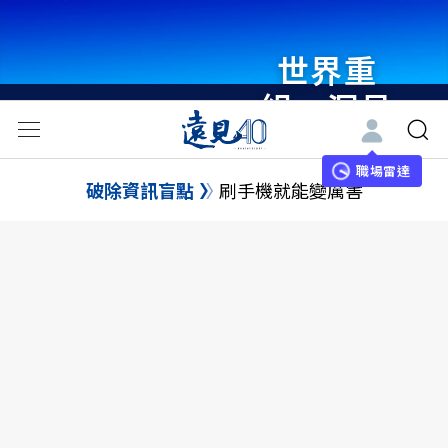
世界重
組・洞見
未來 與
世界領袖
職場雷達
破除資訊盲點
刷手機就能變厲害
同行