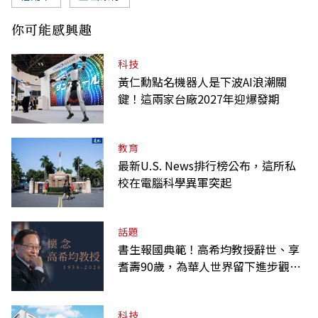
你可能感興趣
科技
黃仁勳點名機器人是下波AI浪潮關
鍵！這兩家台廠2027年迎爆發期
教育
最新U.S. News排行榜公布，這所私
校在電腦科學異軍突起
話題
書生報國典範！高希均教授辭世、享
耆壽90歲，為華人世界留下進步觀念
的精神遺產
科技