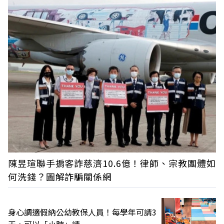
陳昱瑄聯手掮客詐慈濟10.6億！律師、宗教團體如
何洗錢？圖解詐騙關係網
身心調適假納公幼教保人員！每學年可請3