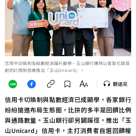
信用卡切換制及點數經濟躍升顯學，玉山銀行團隊以客製化與首
創的訂閱制思維推出「玉山Unicard」。
聽遠見
信用卡切換制與點數經濟已成顯學，各家銀行
紛紛搶進布局生態圈，比拚的多半是回饋比例
與通路數量。玉山銀行卻另闢蹊徑，推出「玉
山Unicard」信用卡，主打消費者自選回饋權