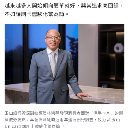
越來越多人開始傾向簡單就好，與其追求高回饋，
不如讓刷卡體驗化繁為簡。
玉山銀行資深副總經理林榮華發現消費者面對「滿手卡片」的選
擇疲勞痛點，率領團隊耗時近兩年進行田野調查，致力以 玉山
Unicard 讓刷卡體驗化繁為簡 。