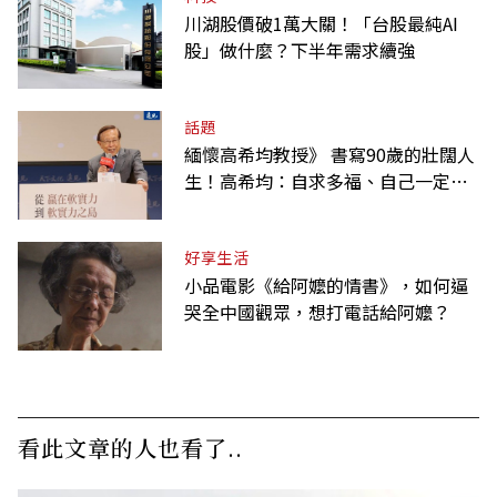
川湖股價破1萬大關！「台股最純AI
股」做什麼？下半年需求續強
話題
緬懷高希均教授》 書寫90歲的壯闊人
生！高希均：自求多福、自己一定要
爭氣
好享生活
小品電影《給阿嬤的情書》，如何逼
哭全中國觀眾，想打電話給阿嬤？
看此文章的人也看了..