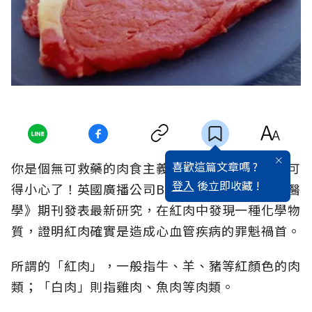
喜歡這篇文章嗎 ?
你是個無可救藥的肉食主義者，無肉不歡嗎？那可
登入
後立即收藏 !
得小心了！英國廣播公司BBC報導，美國《自然醫
學》期刊發表最新研究，在紅肉中發現一種化學物
質，證明紅肉確實是造成心血管疾病的罪魁禍首。
所謂的「紅肉」，一般指牛、羊、豬等紅顏色的肉
類；「白肉」則指雞肉、魚肉等肉類。