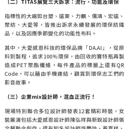
（二）TITAS展覽三大訴求：流行、功能及環保
指標性的大廠如台塑、遠東、力鵬、儒鴻、宏遠、
聚紡、大愛等，皆推出訴求永續發展的環保紡織
品，以及因應季節變化的功能性布料。
其中，大愛感恩科技的環保品牌「DA.AI」，從原
料到製程，追求100%環保，由回收的寶特瓶再製
造成PET聚酯纖維，每件產品的標籤上還有QR
Code，可以藉由手機連結，觀賞到環保志工們的
影音故事。
（三）企業mix設計師，混血正流行！
現場特別聯合多位設計師發表12套精彩時裝，女
裝展演包括大愛感恩設計師陳弘祥與新銳設計師張
文馨聯合創作，還有知名設計師許艷玲、黃嘉祥、