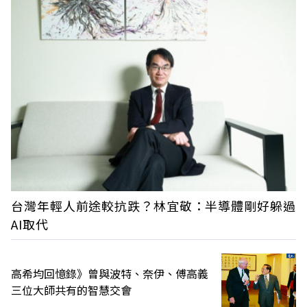
台灣年輕人前途較抗跌？林宜敬：半導體剛好躲過
AI取代
高希均回憶錄》曾與波特、奈伊、傅高義
三位大師共有的智慧交會