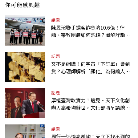
你可能感興趣
話題
陳昱瑄聯手掮客詐慈濟10.6億！律
師、宗教團體如何洗錢？圖解詐騙關
係網
話題
又不是網購！向宇宙「下訂單」會到
貨？心理師解析「顯化」為何讓人無
法自拔
話題
厚植臺灣軟實力！遠見‧天下文化創
辦人高希均辭世，文化部將呈請總統
明令褒揚
話題
周行一追憶高希均：天底下找不到的