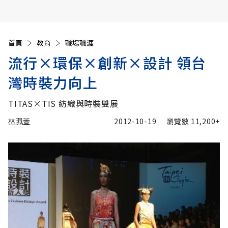
首頁
教育
職場職涯
流行×環保×創新×設計 領台
灣時裝力向上
TITAS×TIS 紡織與時裝雙展
林珮萱
2012-10-19
瀏覽數
11,200+