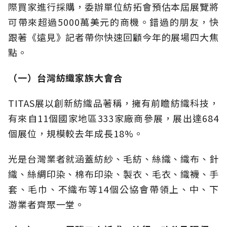
際買家進行採購，委辦單位紡拓會預估本屆展覽將
可帶來超過5000萬美元的商機。錯過的朋友，快
跟著《遠見》記者帶你快速回顧今年的展場四大焦
點。
（一）台灣紡織家族大會合
TITAS展以創新紡織品著稱，擁有前瞻紡織科技，
有來自11個國家地區333家廠商參展，展出達684
個展位，規模較去年成長18%。
光是台灣業者就涵蓋紡紗、毛紡、絲織、織布、針
織、絲綢印染、棉布印染、製衣、毛衣、織襪、手
套、毛巾、不織布等14個公協會帶領上、中、下
游業者齊聚一堂。