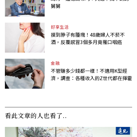
舅舅
好享生活
摸到脖子有腫塊！48歲婦人不菸不
酒，反覆感冒3個多月竟罹口咽癌
金融
不管賺多少錢都一樣！不適用K型經
濟，調查：各種收入的Z世代都在揮霍
看此文章的人也看了..