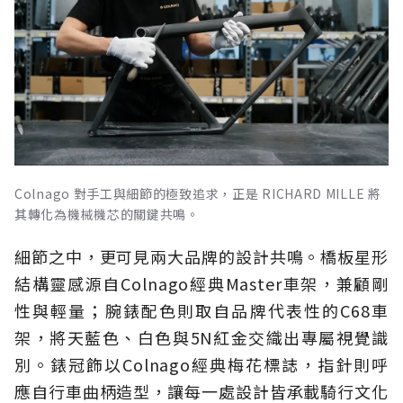
Colnago 對手工與細節的極致追求，正是 RICHARD MILLE 將
其轉化為機械機芯的關鍵共鳴。
細節之中，更可見兩大品牌的設計共鳴。橋板星形
結構靈感源自Colnago經典Master車架，兼顧剛
性與輕量；腕錶配色則取自品牌代表性的C68車
架，將天藍色、白色與5N紅金交織出專屬視覺識
別。錶冠飾以Colnago經典梅花標誌，指針則呼
應自行車曲柄造型，讓每一處設計皆承載騎行文化