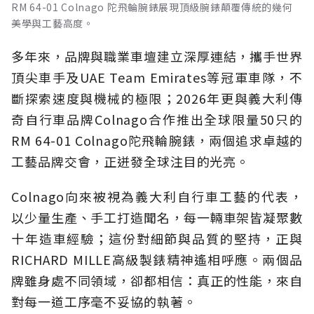
RM 64-01 Colnago 陀飛輪腕錶展現頂級腕錶顛覆傳統的幾何
美學與工藝高度。
多年來，品牌與職業車壇建立深厚連結，攜手世界
頂尖車手及UAE Team Emirates等冠軍車隊，不
斷探索速度與機械的極限；2026年更與義大利傳
奇自行車品牌Colnago合作推出全球限量50只的
RM 64-01 Colnago陀飛輪腕錶，兩個追求卓越的
工藝品牌交會，正迸發全球注目的光亮。
Colnago向來被視為義大利自行車工藝的代表，
以少量生產、手工打造聞名，每一輛車架皆凝聚數
十年造車經驗；這份對細節與品質的堅持，正與
RICHARD MILLE高級製錶精神遙相呼應。兩個品
牌雖身處不同領域，卻都相信：真正的性能，來自
對每一道工序毫不妥協的執著。