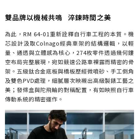
雙品牌以機械共鳴 淬鍊時間之美
為此，RM 64-01重新詮釋自行車工程的本質。機
芯設計汲取Colnago經典車架的結構邏輯，以輕
量、通透與立體感為核心，274枚零件透過幾何鏤
空布局完整展現，宛如競速公路車裸露而精密的骨
架。五級鈦合金底板與橋板歷經微噴砂、手工倒角
及雙色PVD處理，細膩層次映襯出高級製錶工藝之
美；發條盒與陀飛輪的對稱配置，有如映照自行車
傳動系統的精密運作。