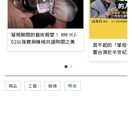
凝視腕間的藝術殿堂！ RM HJ-
02以珠寶與機械共譜時間之美
買不起的「單程機
響台灣近半世紀思
精品
工藝
腕錶
時尚