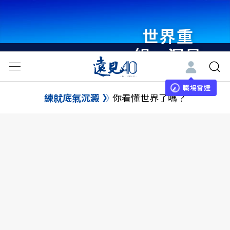
世界重
組・洞見
未來 與
世界領袖
職場雷達
練就底氣沉澱
你看懂世界了嗎？
同行