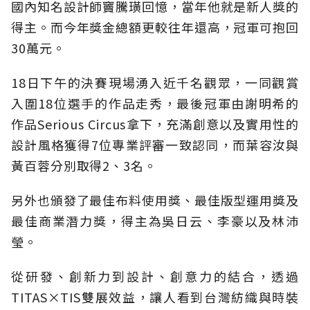
國內知名設計師竇騰璜回憶，當年他就是新人獎的
得主。而今年獎金總額更較往年還高，冠軍可抱回
30萬元。
18日下午的決賽現場湧入近千名觀眾，一同觀賞
入圍18位選手的作品走秀，最後冠軍由謝明希的
作品Serious Circus拿下，充滿創意以及實用性的
設計風格獲得7位專業評審一致認同，而葉容汝與
黃百蓉分別取得2、3名。
另外也頒發了最佳布料使用獎、最佳版型運用獎及
最佳商業潛力獎，得主為吳日云、李豪以及林沛
瑩。
從研發、創新力到設計、創意力的結合，透過
TITAS×TIS雙展效益，讓人看到台灣紡織與時裝