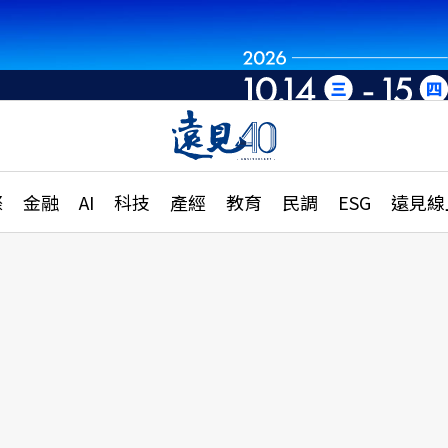
章
特輯
文章
大學升學、職涯攻略
遠
際
金融
AI
科技
產經
教育
民調
ESG
遠見線
國際
更
縣市施政調查全解析
金融
單
民調
產經
電
好享生活
獨
專欄