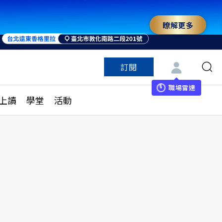
瞭解更多
訂閱
特色頻道
訂閱
見線上讀
ESG遠見
職場雷達
上讀
學堂
活動
多訂閱方案
城市學
刊購買
健康遠見
子報訂閱
華人精英論壇
享知識包
領導影響力學院