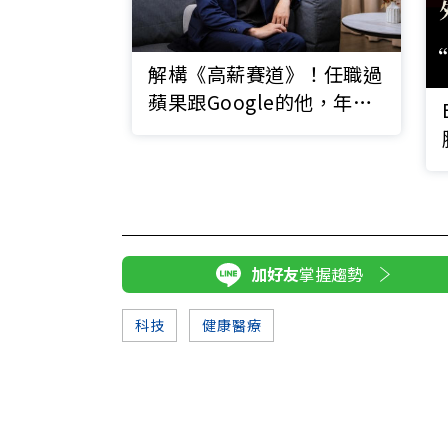
解構《高薪賽道》！任職過
蘋果跟Google的他，年收
入從90萬飆破700萬
加好友
掌握趨勢
科技
健康醫療