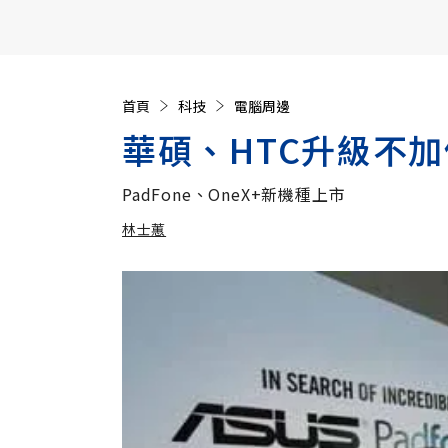
【遠見40週年慶】訂《遠見》贈實用家電3選1+暢銷好
首頁
科技
電腦周邊
華碩、HTC升級不
PadFone、OneX+新機種上市
林士蕙
加入追蹤
林士蕙