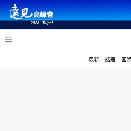
文
最新
最新
話題
國
雜誌目錄
活動
話題
AI
學堂
專題報導
科技
教育
遠見ON AIR
影音
合作