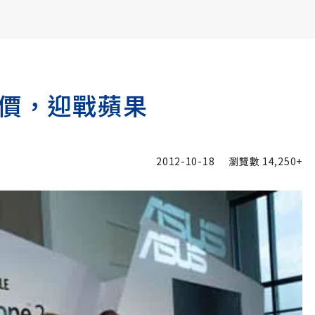
書6選3 特價 3,980 元
加價，迎戰蘋果
2012-10-18
瀏覽數
14,250+