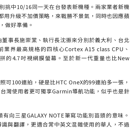
別挑中10/16同一天在台發表新機種。兩家業者新機
都用升級不加價策略，來戰勝不景氣，同時也因應蘋
言，做好準備。
6日由董事長施崇棠、執行長沈振來分別於義大利、台北
高規格的四核心Cortex A15 class CPU、
拼的4.7吋視網膜螢幕。至於新一代重量也比New
照可100連拍，硬是比HTC OneX的99連拍多一張，
台灣使用者更可獨享Garmin導航功能，似乎也是針
頗有向三星GALAXY NOTE筆寫功能別苗頭的意味。
手寫辨識與翻譯，更適合常中英文混雜使用的華人，不過