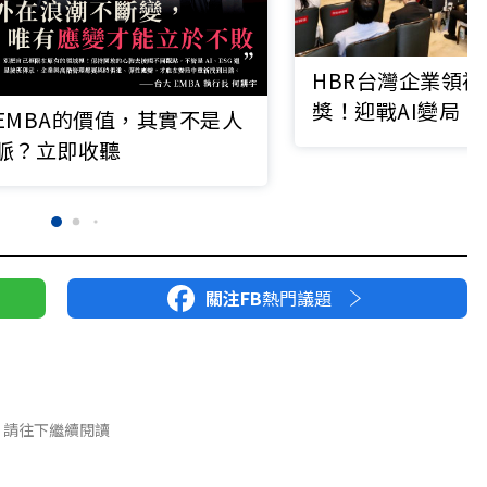
HBR台灣企業領袖
獎！迎戰AI變局
EMBA的價值，其實不是人
談未來競爭關鍵
脈？立即收聽
關注FB
熱門議題
請往下繼續閱讀