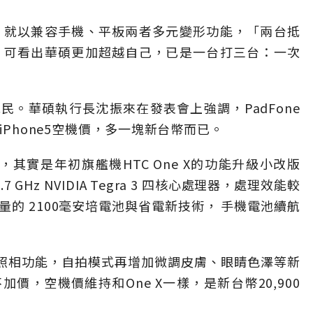
時，就以兼容手機、平板兩者多元變形功能，「兩台抵
e，可看出華碩更加超越自己，已是一台打三台：一次
。華碩執行長沈振來在發表會上強調，PadFone
iPhone5空機價，多一塊新台幣而已。
種，其實是年初旗艦機HTC One X的功能升級小改版
 GHz NVIDIA Tegra 3 四核心處理器，處理效能較
大容量的 2100毫安培電池與省電新技術， 手機電池續航
的照相功能，自拍模式再增加微調皮膚、眼睛色澤等新
價，空機價維持和One X一樣，是新台幣20,900