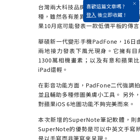
喜歡這篇文章嗎 ?
台灣兩大科技品牌大廠華碩、HTC，分
登入
後立即收藏 !
種，雖然各有差異巧妙，卻很有默契地
果10月底可能發表一款低價平板的傳
華碩新一代變形手機PadFone，1
兩地接力發表下風光現身。它擁有目前業界最
1300萬相機畫素；以及有意和蘋果比
iPad還輕。
在影音功能方面，PadFone二代強調拍
並且輔助多種修圖美膚小工具。 另外，
對蘋果iOS 6地圖功能不夠完美而來。
本次新增的SuperNote筆記軟體，則
SuperNote的優勢是可以中英文
是以手寫而非筆寫來呈現。