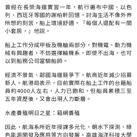
曾經在長榮海運實習一年，航行遍布中國、以色
列、西班牙等國的謝柏軒回憶，討海生活不像外界
所想的刻苦，船上環境舒適，「每個人還配有一間
小套房，」他說。
船上工作分成甲板及機艙兩部分，對機電、動力機
械有興趣者，不妨選擇輪機系，即使不出海，也可
以到船務公司當驗船師。
經濟不景氣、鄰國海運競爭下，航商近年減少招募
新人。航港局表示，目前實際在船上工作的台籍船
員約4000人左右，人力已飽和，但船員累積三至
五年資歷後，又會出現人力斷層。
水產養殖明日之星：箱網養殖
因此，航海系所近年授課多元化，朝水下探測、綠
色能源開發及應用等方向發展。高雄海洋科技大學