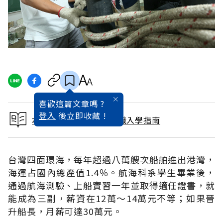
喜歡這篇文章嗎 ?
登入
後立即收藏 !
本文出自2017大學暨技職入學指南
台灣四面環海，每年超過八萬艘次船舶進出港灣，
海運占國內總產值1.4％。航海科系學生畢業後，
通過航海測驗、上船實習一年並取得適任證書，就
能成為三副，薪資在12萬～14萬元不等；如果晉
升船長，月薪可達30萬元。