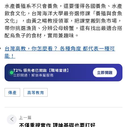
水產養殖系不只會養魚，還要懂得各國養魚、水產
飲食文化，台灣海洋大學最夯選修課「養殖與食魚
文化」，由黃之暘教授領軍，把課堂搬到魚市場，
帶你挑選漁貨、分辨公母螃蟹，還有找出最適合搭
配烏魚子的食材，實用兼趣味。
台灣高教，你怎麼看？ 各種角度 都代表一種可
能！
72%
領先者已開啟【職場雷達】
立即開啟
立即開通！解鎖專屬服務
傳產
高等教育
上一篇
不僅重視實作 理論基礎也要打好