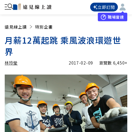
立即訂閱
職場雷達
遠見線上讀
特別企畫
月薪12萬起跳 乘風波浪環遊世
界
林玲瑩
2017-02-09
瀏覽數
6,450+
加入追蹤
林玲瑩