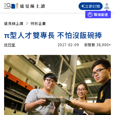
立即訂閱
職場雷達
遠見線上讀
特別企畫
π型人才雙專長 不怕沒飯碗捧
林玲瑩
2017-02-09
瀏覽數
38,900+
加入追蹤
林玲瑩