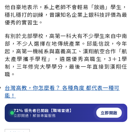
他自豪地表示，系上老師不會輕易「放過」學生，
穩扎穩打的訓練，曾讓知名企業上銀科技評價為最
優秀的實習生。
有別於北部學校，高第一科大有不少學生來自中南
部，不少人選擇在地傳統產業。邱能信說，今年
起，高第一機械系與嘉義高工、漢翔航空合作「航
太產學攜手學程」，遴選優秀高職生，3＋1學
制，三年修完大學學分，最後一年直接到漢翔任
職。
台灣高教，你怎麼看？ 各種角度 都代表一種可
能！
72%
領先者已開啟【職場雷達】
立即開啟
立即開通！解鎖專屬服務