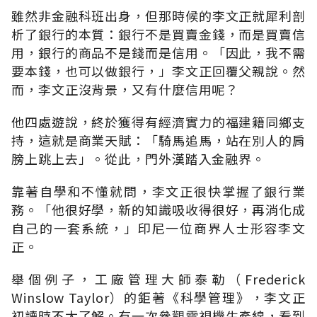
雖然非金融科班出身，但那時候的李文正就犀利剖
析了銀行的本質：銀行不是買賣金錢，而是買賣信
用，銀行的商品不是錢而是信用。「因此，我不需
要本錢，也可以做銀行，」李文正回覆父親說。然
而，李文正沒背景，又有什麼信用呢？
他四處遊說，終於獲得有經濟實力的福建籍同鄉支
持，這就是商業天賦：「騎馬追馬，站在別人的肩
膀上跳上去」。從此，門外漢踏入金融界。
靠著自學和不懂就問，李文正很快掌握了銀行業
務。「他很好學，新的知識吸收得很好，再消化成
自己的一套系統，」印尼一位商界人士形容李文
正。
舉個例子，工廠管理大師泰勒（Frederick
Winslow Taylor）的鉅著《科學管理》，李文正
初讀時不太了解。有一次參觀電視機生產線，看到