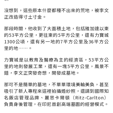
沒想到，這些原本什麼都種不出來的荒地，被李文
正改造得寸土寸金。
那段時間，他收到了大面積土地，包括雅加達以東
的53平方公里，更往東的5平方公里，還有力寶城
1300公頃，還有另一地的7平方公里及36平方公
里的地……。
力寶城是以教育及醫療為主的經濟區，53平方公
里的地則發展工業，還有一塊5平方公里，風景不
錯，李文正突發奇想，開發成墓地。
那可不是簡單的墓地，不單單環境美輪美奐，甚至
吸引了新人專程來這裡拍攝婚紗照，還請到國際知
名飯店管理品牌、麗思卡爾頓（Ritz-Carlton）
負責身後管理，在印尼首創高端墓園的經營模式。