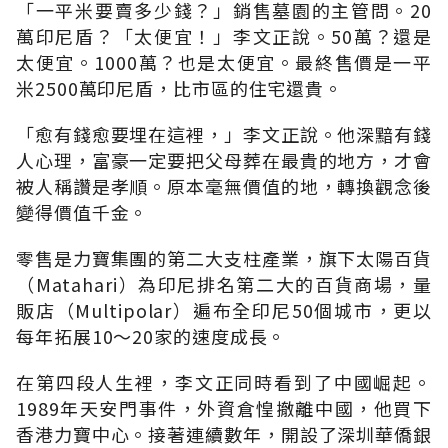
「一平米要賣多少錢？」銷售墓園的主管問。20
萬印尼盾？「太便宜！」李文正說。50萬？還是
太便宜。1000萬？也是太便宜。最終售價是一平
米2500萬印尼盾，比市區的住宅還貴。
「愈有錢愈要埋在這裡，」李文正說。他深黯有錢
人心理，富豪一定要把父母葬在最貴的地方，才會
被人稱讚是孝順。原本毫無價值的地，轉換觀念後
變得價值千金。
零售是力寶集團的第二大支柱產業，旗下太陽百貨
（Matahari）為印尼排名第二大的百貨商場，量
販店（Multipolar）遍布全印尼50個城市，更以
每年拓展10～20家的速度成長。
在第四段人生裡，李文正同時看到了中國崛起。
1989年天安門事件，外資倉惶撤離中國，他買下
香港力寶中心。接著連續數年，開設了深圳華僑銀