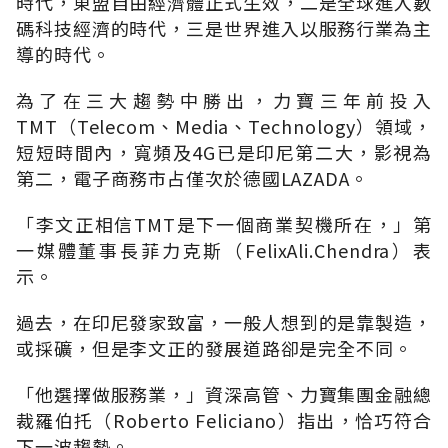
時代，東盟自由經濟體正式生效，二是全球進入數
碼科技經濟的時代，三是世界進入以服務行業為主
導的時代。
為了在三大趨勢中勝出，力寶三年前投入
TMT（Telecom、Media、Technology）領域，
短短時間內，寬頻及4G已是印尼第二大，影視為
第二，電子商務市占僅次於德國LAZADA。
「李文正相信TMT是下一個商業契機所在，」第
一媒體董事長菲力克斯（FelixAli.Chendra）表
示。
過去，在印尼發家致富，一般人想到的是靠製造，
或採礦，但是李文正的發展道路卻是完全不同。
「他選擇做服務業，」資深高管、力寶集團金融總
裁羅伯托（Roberto Feliciano）指出，恰巧符合
下一波趨勢。