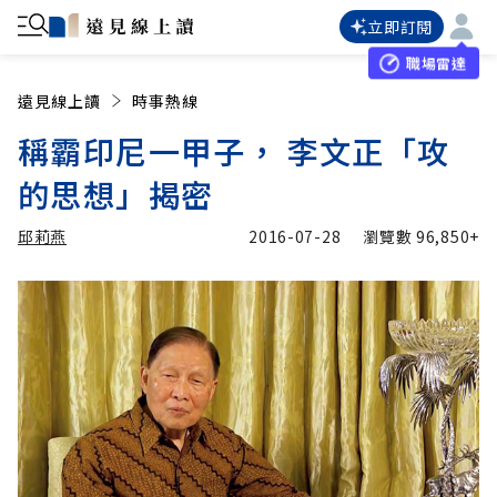
立即訂閱
職場雷達
遠見線上讀
時事熱線
稱霸印尼一甲子， 李文正「攻
的思想」揭密
邱莉燕
2016-07-28
瀏覽數
96,850+
加入追蹤
邱莉燕