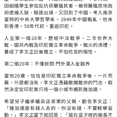
因組織學生參加反抗荷蘭殖民者，被荷蘭殖民地政
府逮捕入獄、驅逐出境，又回到了中國，考入南京
當時的中央大學哲學系。1949年中國戰亂，他來
到香港。50年代初，重返印尼。
人生第一個20年，歷經中法戰爭、二次世界大
戰、國共內戰及印尼獨立革命戰爭，戰火的洗禮，
養成了李文正日後獨立、不怕吃苦的個性。
第二個20年：不懂就問 門外漢入金融界
當他20歲，恰恰是印尼獨立革命戰爭後，一片荒
蕪，什麼都沒有，李文正憑藉敢闖敢拚的鬥志，毅
然決定從印尼東爪哇一個小城市搬到雅加達。
希望兒子繼承蠟染店家業的父親，勸告李文正：
「雅加達是有錢人去的，你沒有錢，不要輕舉妄
動。」李文正當下就回答：「栽在盆子裡的樹長不