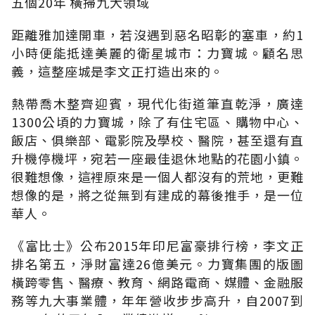
五個20年 橫掃九大領域
距離雅加達開車，若沒遇到惡名昭彰的塞車，約1
小時便能抵達美麗的衛星城市：力寶城。顧名思
義，這整座城是李文正打造出來的。
熱帶喬木整齊迎賓，現代化街道筆直乾淨，廣達
1300公頃的力寶城，除了有住宅區、購物中心、
飯店、俱樂部、電影院及學校、醫院，甚至還有直
升機停機坪，宛若一座最佳退休地點的花園小鎮。
很難想像，這裡原來是一個人都沒有的荒地，更難
想像的是，將之從無到有建成的幕後推手，是一位
華人。
《富比士》公布2015年印尼富豪排行榜，李文正
排名第五，淨財富達26億美元。力寶集團的版圖
橫跨零售、醫療、教育、網路電商、媒體、金融服
務等九大事業體，年年營收步步高升，自2007到