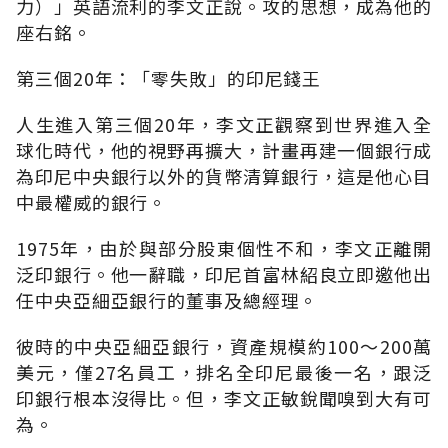
力）」英語流利的李文正說。攻的思想，成為他的
座右銘。
第三個20年：「零失敗」的印尼錢王
人生進入第三個20年，李文正觀察到世界進入全
球化時代，他的視野再擴大，計畫再建一個銀行成
為印尼中央銀行以外的貨幣清算銀行，這是他心目
中最權威的銀行。
1975年，由於與部分股東個性不和，李文正離開
泛印銀行。他一辭職，印尼首富林紹良立即邀他出
任中央亞細亞銀行的董事及總經理。
彼時的中央亞細亞銀行，資產規模約100～200萬
美元，僅27名員工，排名全印尼最後一名，跟泛
印銀行根本沒得比。但，李文正敏銳聞嗅到大有可
為。