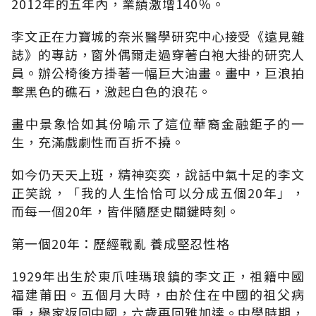
2012年的五年內，業績激增140％。
李文正在力寶城的奈米醫學研究中心接受《遠見雜
誌》的專訪，窗外偶爾走過穿著白袍大掛的研究人
員。辦公椅後方掛著一幅巨大油畫。畫中，巨浪拍
擊黑色的礁石，激起白色的浪花。
畫中景象恰如其份喻示了這位華裔金融鉅子的一
生，充滿戲劇性而百折不撓。
如今仍天天上班，精神奕奕，說話中氣十足的李文
正笑說，「我的人生恰恰可以分成五個20年」，
而每一個20年，皆伴隨歷史關鍵時刻。
第一個20年：歷經戰亂 養成堅忍性格
1929年出生於東爪哇瑪琅鎮的李文正，祖籍中國
福建莆田。五個月大時，由於住在中國的祖父病
重，舉家返回中國，六歲再回雅加達。中學時期，