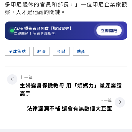
多印尼退休的官員和部長，」一位印尼企業家觀
察，人才是他贏的關鍵。
72%
領先者已開啟【職場雷達】
立即開啟
立即開通！解鎖專屬服務
全球焦點
經濟
金融
傳產
上一篇
主婦變身保險教母 用「媽媽力」量產業績
高手
下一篇
法律漏洞不補 還會有無數個大巨蛋