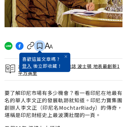
喜歡這篇文章嗎 ?
登入
後立即收藏 !
本文出自 2016 / 8月號雜誌 波士頓 地表最創新1
平方英里
要了解印尼市場有多少機會？看一看印尼在地最有
名的華人李文正的發展軌跡就知道。印尼力寶集團
創辦人李文正（印尼名MochtarRiady）的傳奇，
堪稱是印尼財經史上最波瀾壯闊的一頁。