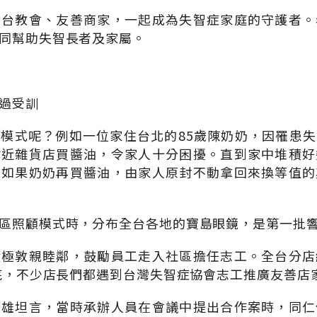
全台教會、友善商家，一起成為失智症家庭的守護者。
同幫助失智長者及家屬。
經過受訓
模式呢？例如一位家住台北的85歲陳奶奶，因罹患
附近雜貨店買醬油，令家人十分困擾。直到家中堆積好
，如果奶奶再買醬油，由家人原封不動拿回來換等值的
區照顧模式時，分布全台各地的寶島眼鏡，是第一批
積極敦親睦鄰，鼓勵員工走入社區擔任志工。全台分店
年底，不少店長們都遇到台灣失智症協會志工推廣友善店
俊雄坦言，當時承辦人員在會議中提出合作案時，同仁