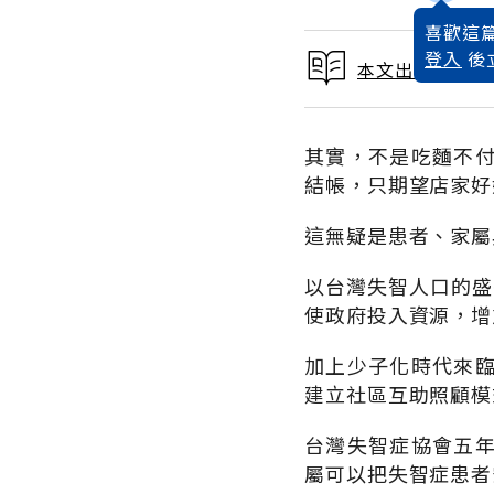
喜歡這篇
登入
後
本文出自10位
其實，不是吃麵不
結帳，只期望店家好
這無疑是患者、家屬
以台灣失智人口的盛
使政府投入資源，增
加上少子化時代來
建立社區互助照顧模
台灣失智症協會五
屬可以把失智症患者