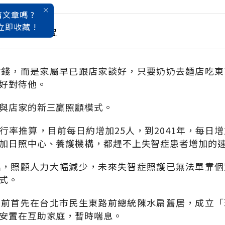
文章嗎 ?
立即收藏 !
名醫教你預防失智
付錢，而是家屬早已跟店家談好，只要奶奶去麵店吃東
好對待他。
與店家的新三贏照顧模式。
行率推算，目前每日約增加25人，到2041年，每日增
加日照中心、養護機構，都趕不上失智症患者增加的
臨，照顧人力大幅減少，未來失智症照護已無法單靠個
式。
年前首先在台北市民生東路前總統陳水扁舊居，成立「
安置在互助家庭，暫時喘息。