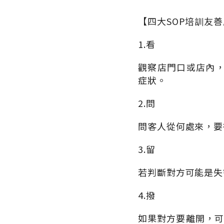
【四大SOP培訓友
1.看
觀察店門口或店內
症狀。
2.問
問客人從何處來，要
3.留
若判斷對方可能是失
4.撥
如果對方要離開，可撥