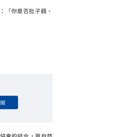
：「你是否肚子餓、
。
訂閱
症協會的結合，再自然