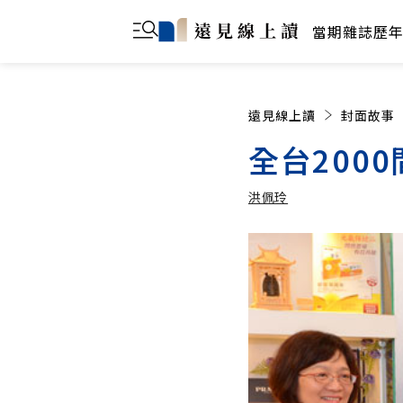
當期雜誌
歷
遠見線上讀
封面故事
全台200
洪佩玲
洪佩玲