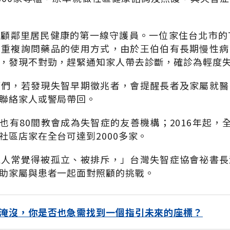
顧鄰里居民健康的第一線守護員。一位家住台北市的
，重複詢問藥品的使用方式，由於王伯伯有長期慢性病
，發現不對勁，趕緊通知家人帶去診斷，確診為輕度
師們，若發現失智早期徵兆者，會提醒長者及家屬就醫
聯絡家人或警局帶回。
台也有80間教會成為失智症的友善機構；2016年起，
社區店家在全台可達到2000多家。
家人常覺得被孤立、被排斥，」台灣失智症協會祕書長
助家屬與患者一起面對照顧的挑戰。
淹沒，你是否也急需找到一個指引未來的座標？