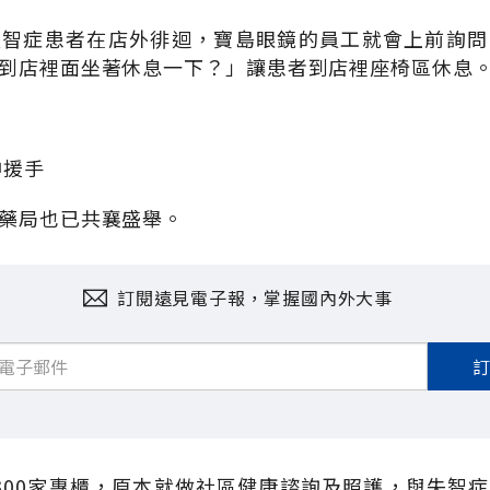
失智症患者在店外徘迴，寶島眼鏡的員工就會上前詢問
到店裡面坐著休息一下？」讓患者到店裡座椅區休息
伸援手
藥局也已共襄盛舉。
訂閱遠見電子報，掌握國內外大事
300家專櫃，原本就做社區健康諮詢及照護，與失智