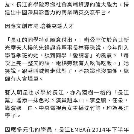
友。長江商學院聚攏社會高端資源的強大能力，搭
建出中國深具影響力的商業精英交流平台。
因應文創市場 培養高端人才
「長江的同學特別願意付出，」辦公室位於台北新
光摩天大樓的先鋒證券董事長林寶珠說，今年剛入
學春季班的她，談到同學「愛請客」的風氣。「每
次上完一整天的課，電梯旁就有人吆喝吃飯，」她
笑說，跟著叫喊聲走就對了，不認識也沒關係，總
歸有人會埋單。
藝人明星也求學於長江，亦為獨樹一格的「長江
幫」增添一抹色彩。演員趙本山、李亞鵬、任泉，
導演張一白、中央電視台女主播沈竹等，均為長江
學子。
因應多元化的學員，長江EMBA在2014年下半年