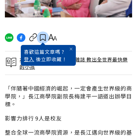
喜歡這篇文章嗎 ?
登入
後立即收藏 !
本文出自 2014 / 11月號雜誌 教出全世界最快樂
的小孩
「伴隨著中國經濟的崛起，一定會產生世界級的商
學院，」長江商學院副院長梅建平一語道出辦學目
標。
影響力排行 9人是校友
整合全球一流商學院資源，是長江邁向世界級的基