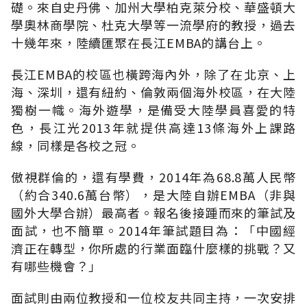
礎。來自史丹佛、加州大學柏克萊分校、華盛頓大
學奧林商學院、杜克大學等一流學府的教授，過去
十幾年來，陸續匯聚在長江EMBA的講台上。
長江EMBA的校區也橫跨海內外，除了在北京、上
海、深圳，還有紐約、倫敦兩個海外校區，在大陸
獨樹一幟。海外遊學，是備受大陸學員喜愛的特
色，長江光2013年就提供高達13條海外上課路
線，同樣是各校之冠。
傲視群倫的，還有學費，2014年為68.8萬人民幣
（約合340.6萬台幣），是大陸自辦EMBA（非與
國外大學合辦）最高者。報名後接踵而來的筆試及
面試，也不簡單。2014年筆試題目為：「中國經
濟正在轉型，你所處的行業面臨什麼樣的挑戰？又
有哪些機會？」
面試則由兩位教授和一位校友共同主持，一次安排