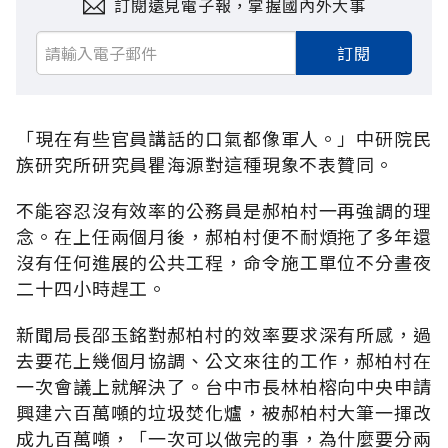
訂閱遠見電子報，掌握國內外大事
訂閱
「現在有些官員講話的口氣都像軍人。」中研院民
族研究所研究員瞿海源對這種現象不表贊同。
不能容忍沒有效率的公務員是郝柏村一再強調的理
念。在上任兩個月後，郝柏村便不耐煩拖了多年還
沒有任何進展的公共工程，命令施工單位不分晝夜
二十四小時趕工。
新聞局長邵玉銘對郝柏村的效率要求深有所感，過
去要花上幾個月協調、公文來往的工作，郝柏村在
一次會議上就解決了。台中市長林柏榕向中央申請
興建六百萬噸的垃圾焚化爐，被郝柏村大筆一揮改
成九百萬噸，「一次可以做完的事，為什麼要分兩