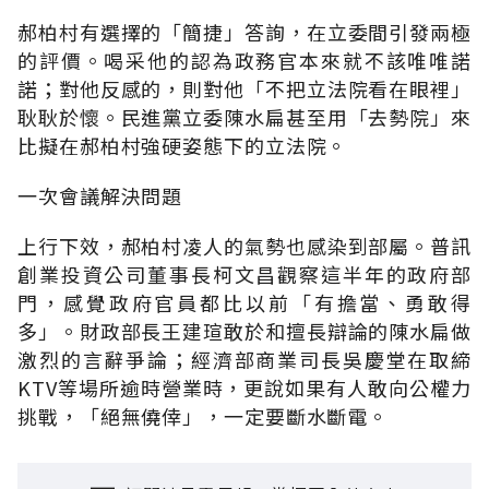
郝柏村有選擇的「簡捷」答詢，在立委間引發兩極
的評價。喝采他的認為政務官本來就不該唯唯諾
諾；對他反感的，則對他「不把立法院看在眼裡」
耿耿於懷。民進黨立委陳水扁甚至用「去勢院」來
比擬在郝柏村強硬姿態下的立法院。
一次會議解決問題
上行下效，郝柏村凌人的氣勢也感染到部屬。普訊
創業投資公司董事長柯文昌觀察這半年的政府部
門，感覺政府官員都比以前「有擔當、勇敢得
多」。財政部長王建瑄敢於和擅長辯論的陳水扁做
激烈的言辭爭論；經濟部商業司長吳慶堂在取締
KTV等場所逾時營業時，更說如果有人敢向公權力
挑戰，「絕無僥倖」，一定要斷水斷電。