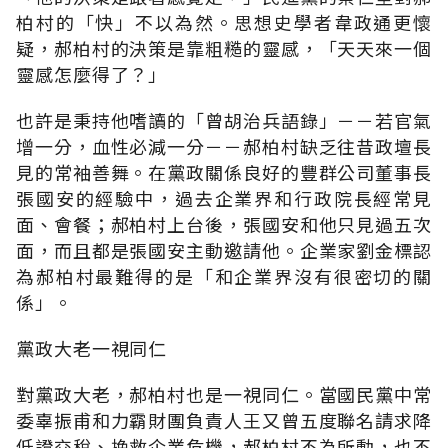
柏村的「快」不以為然。思想史學者韋政通更懷
疑，郝柏村的決策是靠粗糙的靈感，「天天來一個
靈感怎麼得了？」
也許是秉持他嗜讀的「曾胡治兵語錄」－－若官氣
增一分，血性必減一分－－郝柏村缺乏往昔政壇長
見的常袖善舞。在黨政關係良好的豐群公司董事長
張國安的經驗中，過去企業界和行政院長經常見
面、會餐；郝柏村上台後，張國安和他只見過五次
面，而且都是張國安主動邀請他。企業家劉金標認
為郝柏村最難得的是「和企業界沒有很密切的關
係」。
黨政大老一視同仁
對黨政大老，郝柏村也是一視同仁。當國民黨中常
委辜振甫和力霸財團負責人王又曾五度聯名請求降
低證交稅、挽救企業危機，郝柏村不為所動，也不