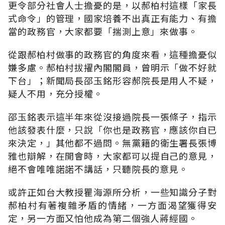
更令部分社會人士擔憂的是，以郝柏村這樣「家長
式命令」的管理，國家培養不出真正有能力、有擔
當的政務官，大家都要「揣測上意」來做事。
從跟郝柏村做事的政務官的角度來看，這種擔憂似
嫌多慮。郝柏村拔擢內閣閣員，曾明示「做不好就
下台」；新聞局長邵玉銘形容郝院長是用人不疑，
疑人不用，充分授權。
邵玉銘表示這半年來從沒接過院長一張條子，指示
他該發表什麼，只說「你也是政務官，應該你自已
來決定，」其他都不過問。無黨籍的衛生署長張博
雅也辯解，在開會時，大家都可以提自己的意見，
絕不會唯唯諾諾不講話，只聽院長的意見。
或許正如台大教授瞿海源所分析，一些知識分子對
郝柏村有著複雜矛盾的情緒，一方面渴望獲得安
定，另一方面又怕他成為第二個強人蔣經國。