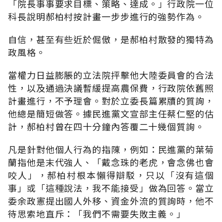
「院長事事要求目標、策略、達成。」行政院一位
科長說明郝柏村按計畫一步步進行的強勢作為。
自信，甚至有些近於倔傲，是郝柏村散發的獨特為
政風格。
當權力日益膨脹的立法院抨擊他大陸委員會的合法
性，以及通過決議暫緩提高農保費，行政院依舊照
計畫進行，不予理會。對於立委長篇累牘的質詢，
他總是簡短做答。據民進黨文宣部主任蔡仁堅的估
計，郝柏村曾在四十分鐘內答覆二十幾個質詢。
凡是針對他個人行為的指陳，例如：民進黨的葉菊
蘭指他是末代強人、「戴念珠的老虎，會念佛也會
咬人」，郝柏村根本懶得辯駁，只以「沒有這個
事」或「這種說法，我不能接受」做為回答。當立
委余政憲提出國人外移、資金外流的質詢時，他不
待思索地直斥：「我們不需要失敗主義。」