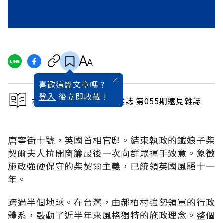
喜歡這篇文章嗎 ?
登入
後立即收藏 !
本文出自 1991 / 1月號雜誌 第055期遠見雜誌
唐寧街十號，英國首相官邸。結束執政的鐵娘子柴
契爾夫人拉開窗簾最後一次向群眾揮手致意。象徵
施政強硬保守的柴契爾主義，已統領英國風騷十一
年。
跨過半個地球。在台灣，由郝柏村強勢領軍的行政
體系，鼓動了近半年來風格獨特的施政理念。整個