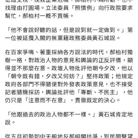
找理由打圓場。立法委員「照慣例」向行政院要求
幫忙，郝柏村一概不買帳。
「他不會說好聽的話，但是說到就一定做到。」第
一位被延攬入閣的無黨籍政務委員黃石城說。
在百家爭鳴、著重採納各方說法的時代，郝柏村獨
樹一格，對政治人物的意見和輿論的正反評價，顯
得並不那麼在意。政壇人物批評他朝今夕改，他以
「朝令既有錯，夕改又何妨？」堅持政策；他規定
政府各部門不得隨便對外發表政策意見，也不接受
記者隨機採訪，輿論批評他「專斷、不民主」，他
仍只是「注意而不在意」，貫徹既定的決心。
「他跟過去的政治人物都不一樣。」黃石城肯定地
說。
從五月初勢如中天般地反郝組閣抗爭，到民間聲望