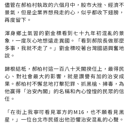
儘管在郝柏村執政的六個月中，股市大挫、經濟不
景氣，但是企業界想飛走的心，似乎都收下翅膀，
再度留下。
渾身鄉土氣習的劉金標看到七十九年初混亂的景
象，一度灰心地想遠走異國。「看到郝院長做那麼
多事，我就不走了。」劉金標咬著台灣國語興奮地
說。
歸根結柢，郝柏村這一百八十天閣揆任上，最得民
心、對社會最大的影響，就是讚譽有加的治安成
果。郝柏村不懈怠地打擊犯罪、抓黑槍、掃毒，為
他贏得「治安內閣」的名稱和內心惶惶的民眾的信
任。
「在街上我寧可看見軍方的M16，也不願看見黑
星，」一位台北市民道出他恐懼治安混亂的心聲。