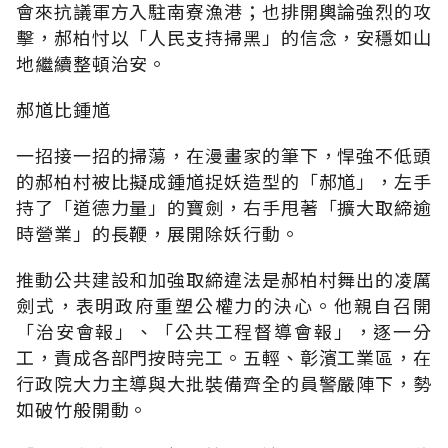
會來抗議軍方入駐南寮漁港；也排開輿論強烈的攻
擊，郝柏忖以「人民支持掃黑」的信念，安穩如山
地繼續整頓治安。
郝馗比鍾馗
一招接一招的掃蕩，在漫畫家的筆下，悍強不低頭
的郝柏村被比擬成鍾馗捉妖造型的「郝馗」，左手
持了「道德力量」的寶劍，右手甩著「擴大取締逾
時營業」的長鞭，展開除妖行動。
推動公共建設和加強取締違法是郝柏村舞出的凌厲
劍式，表明政府重塑公權力的決心。他親自召開
「治安會報」、「公共工程督導會報」，逐一分
工，責成各部門按時完工。五輕、彰濱工業區，在
行政院大力主導與大批裝備齊全的員警嚴陣下，勢
如破竹般開動。