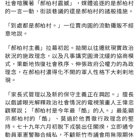
社會喧騰著「郝柏村震撼」，媒體追逐的是郝柏村
的一言一動，街談巷議的還是郝柏村的諸般措施。
「到處都是郝柏村。」一位賣肉圓的流動攤販不經
意地說。
「郝柏村主義」拉幕初起。拋開以往遷就現實政治
狀況的施政理念，以及凡事講究圓滑沈緩的協商模
式，果斷地恢復社會秩序、伸張政府公權力的為政
理念，在郝柏村濃得化不開的軍人性格下大剌剌地
現。
「家長式管理以及新的保守主義正在興起。」擅長
以戲謔眼光解釋政治社會情況的電視策畫人王偉忠
觀察說；「郝柏村是今年最「酷」的人。」最能顯
示郝柏村的「酷」、莫過於他貫徹行政理念的堅
持。七十九年六月初脫下戎裝出任閣揆，立即通令
動員軍憲警聯合緝私，不顧新竹市議會用無限期休