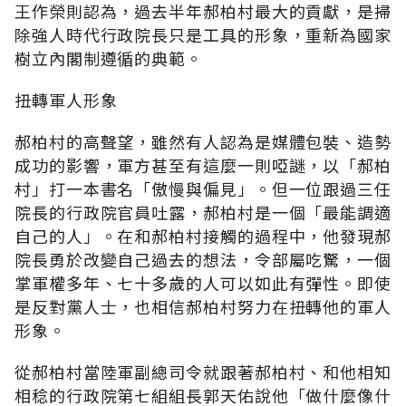
王作榮則認為，過去半年郝柏村最大的貢獻，是掃
除強人時代行政院長只是工具的形象，重新為國家
樹立內閣制遵循的典範。
扭轉軍人形象
郝柏村的高聲望，雖然有人認為是媒體包裝、造勢
成功的影響，軍方甚至有這麼一則啞謎，以「郝柏
村」打一本書名「傲慢與偏見」。但一位跟過三任
院長的行政院官員吐露，郝柏村是一個「最能調適
自己的人」。在和郝柏村接觸的過程中，他發現郝
院長勇於改變自己過去的想法，令部屬吃驚，一個
掌軍權多年、七十多歲的人可以如此有彈性。即使
是反對黨人士，也相信郝柏村努力在扭轉他的軍人
形象。
從郝柏村當陸軍副總司令就跟著郝柏村、和他相知
相稔的行政院第七組組長郭天佑說他「做什麼像什