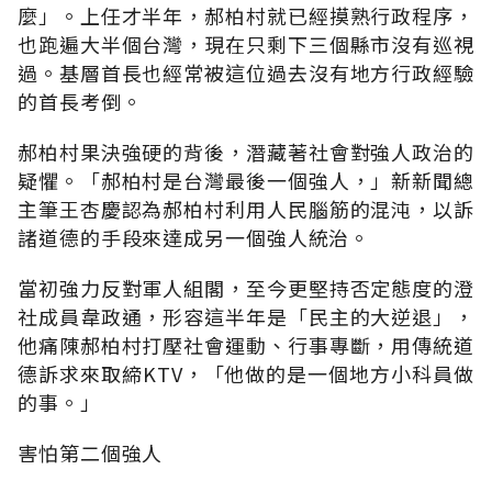
麼」。上任才半年，郝柏村就已經摸熟行政程序，
也跑遍大半個台灣，現在只剩下三個縣市沒有巡視
過。基層首長也經常被這位過去沒有地方行政經驗
的首長考倒。
郝柏村果決強硬的背後，潛藏著社會對強人政治的
疑懼。「郝柏村是台灣最後一個強人，」新新聞總
主筆王杏慶認為郝柏村利用人民腦筋的混沌，以訴
諸道德的手段來達成另一個強人統治。
當初強力反對軍人組閣，至今更堅持否定態度的澄
社成員韋政通，形容這半年是「民主的大逆退」，
他痛陳郝柏村打壓社會運動、行事專斷，用傳統道
德訴求來取締KTV，「他做的是一個地方小科員做
的事。」
害怕第二個強人