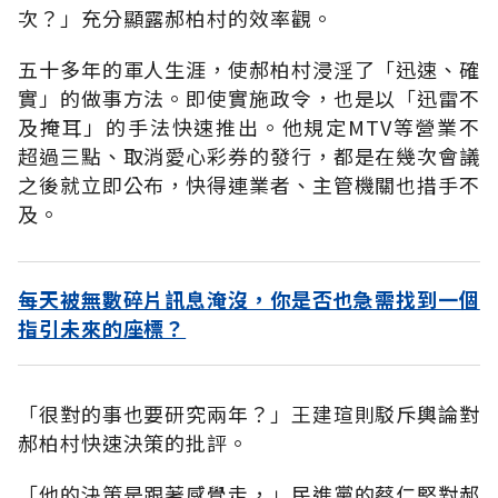
次？」充分顯露郝柏村的效率觀。
五十多年的軍人生涯，使郝柏村浸淫了「迅速、確
實」的做事方法。即使實施政令，也是以「迅雷不
及掩耳」的手法快速推出。他規定MTV等營業不
超過三點、取消愛心彩券的發行，都是在幾次會議
之後就立即公布，快得連業者、主管機關也措手不
及。
每天被無數碎片訊息淹沒，你是否也急需找到一個
指引未來的座標？
「很對的事也要研究兩年？」王建瑄則駁斥輿論對
郝柏村快速決策的批評。
「他的決策是跟著感覺走，」民進黨的蔡仁堅對郝