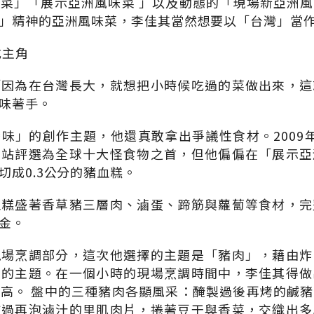
菜」「展示亞洲風味菜 」以及動態的「現場新亞洲
」精神的亞洲風味菜，李佳其當然想要以「台灣」當
成主角
「因為在台灣長大，就想把小時候吃過的菜做出來，這
味著手。
味」的創作主題，他還真敢拿出爭議性食材。2009
網站評選為全球十大怪食物之首，但他偏偏在「展示亞
切成0.3公分的豬血糕。
血糕盛著香草豬三層肉、滷蛋、蹄筋與蘿蔔等食材，完
金。
現場烹調部分，這次他選擇的主題是「豬肉」，藉由炸
」的主題。在一個小時的現場烹調時間中，李佳其得做
高。 盤中的三種豬肉各顯風采：醃製過後再烤的鹹
炸過再泡滷汁的里肌肉片，捲著豆干與香菜，交織出多