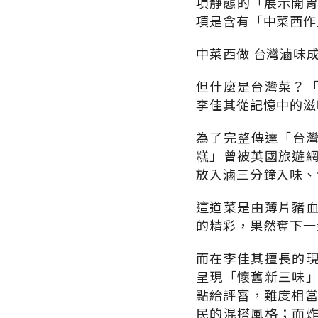
項靜態的「展示開胃
項是含有「中菜西作
中菜西做 台灣滷味
但什麼是台灣菜？
李佳其從記憶中的滋
為了完整傳達「台灣
糕」曾被英國旅遊
放入滷三分鐘入味、
這道菜是由薄片豬
的精彩，果然奪下一
而在李佳其擅長的
呈現「懷舊新三味
點給評審，難度相當
民的混搭風格；而