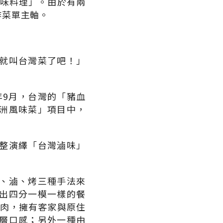
風味料理」。由於有兩
作菜單主軸。
就叫台灣菜了吧！」
年9月，台灣的「豬血
洲風味菜」項目中，
整演繹「台灣滷味」
、滷、烤三種手法來
出四分一模一樣的餐
豬肉，擁有客家與原住
層口感；另外一種由