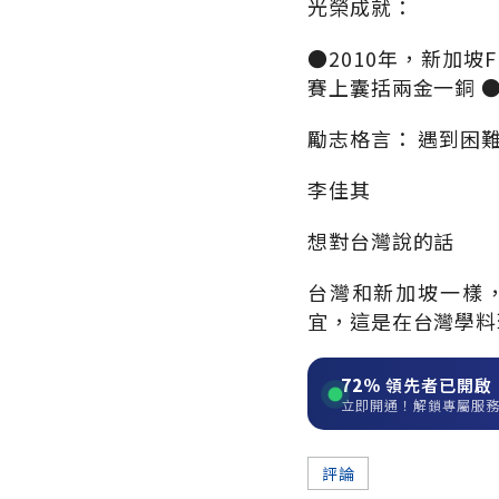
光榮成就：
●2010年，新加
賽上囊括兩金一銅 
勵志格言： 遇到困
李佳其
想對台灣說的話
台灣和新加坡一樣
宜，這是在台灣學料
72%
領先者已開啟
立即開通！解鎖專屬服
評論