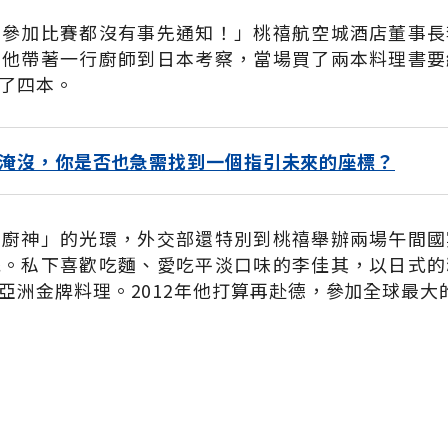
去參加比賽都沒有事先通知！」桃禧航空城酒店董事長
月他帶著一行廚師到日本考察，當場買了兩本料理書要
了四本。
淹沒，你是否也急需找到一個指引未來的座標？
洲廚神」的光環，外交部還特別到桃禧舉辦兩場午間國
統。私下喜歡吃麵、愛吃平淡口味的李佳其，以日式的
亞洲金牌料理。2012年他打算再赴德，參加全球最大的