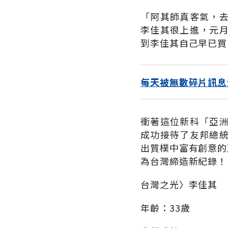
「阿其師真客氣，
李佳其很上進，元
到李佳其自己早已買
每天被無數碎片訊息
衝著這位新科「亞
成功接待了友邦總
出質樸中富有創意的
為台灣締造新紀錄！
台灣之光〉李佳其
年齡：33歲