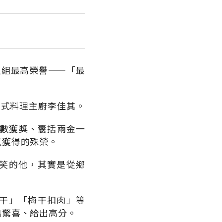
人組最高榮譽——「最
日式料理主廚李佳其。
全數獲獎、囊括兩金一
以獲得的殊榮。
笑的他，其實是從鄉
干」「梅干扣肉」等
出驚喜、給出高分。