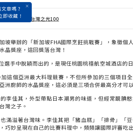
文章嗎 ?
立即收藏 !
 / 8月號雜誌 新台灣之光100
加坡舉辦的「新加坡FHA國際烹飪挑戰賽」，象徵個
水晶獎座，這回獎落台灣！
0多位選手中脫穎而出的，是現任桃園桃禧航空城酒店的
參加這個亞洲最大料理競賽，不但所參加的三個項目
亞洲廚師的水晶獎座，這必須是三項合併最高分才可
子的李佳其，外型帶點日本潮男的味道，但經常靦腆憨
台灣之子。
理也滿溢著台灣味。李佳其把「豬血糕」「排骨」「豆
，巧妙呈現在自己的比賽料理中，頻頻讓國際評審吃