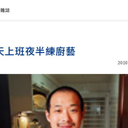
年雜誌
天上班夜半練廚藝
2010
加入追蹤