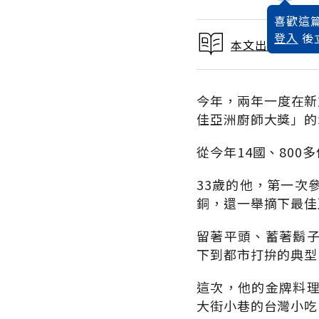
喜歡這篇
登入
後
本文出自 2010
今年，兩年一度在新
佳亞洲廚師大獎」的
從今年14國、80
33歲的他，第一次
銅，還一舉摘下最佳
留著平頭、蓄著鬍
下到都市打拚的典型
這次，他的金牌料
大街小巷的台灣小吃