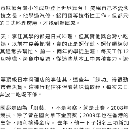
意味著台灣小吃成功登上世界舞台！ 笑稱自己不愛
一技之長。他學過汽修、鋁門窗等技術性工作，但都只
的日式料理廚房，才找到歸屬感。
今天，李佳其學的都是日式料理，但其實他與台灣小吃
媽媽，以前在嘉義擺攤，賣的正是蚵仔煎、蚵仔麵線與
其經常去幫忙。 前一、兩年的學徒生涯，每天工作1
、切檸檬、烤魚中度過，從這些基本工中累積實力。退
勢等頂級日本料理店的李佳其，這些年「練功」得很勤
魚市看魚貨。這種行程往往伴隨著味蕾取經，每次去日
奔波中吃喝不停。
國都是因為「廚藝」，不是考察，就是比賽。2008
競技，除了曾在國內拿下金廚獎；2009年也在香港
烹飪，順利摘得金牌。 去年，他一下子報名三項新加