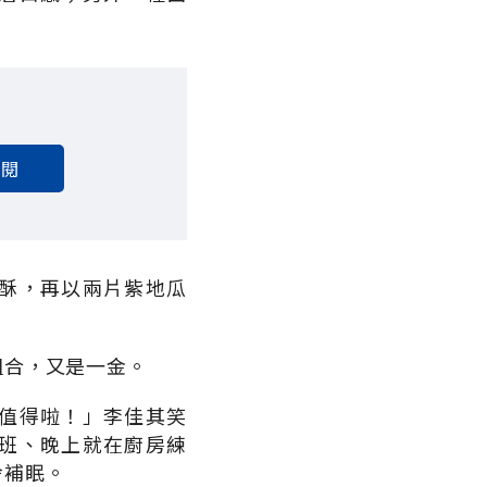
訂閱
酥，再以兩片紫地瓜
組合，又是一金。
值得啦！」李佳其笑
班、晚上就在廚房練
舍補眠。