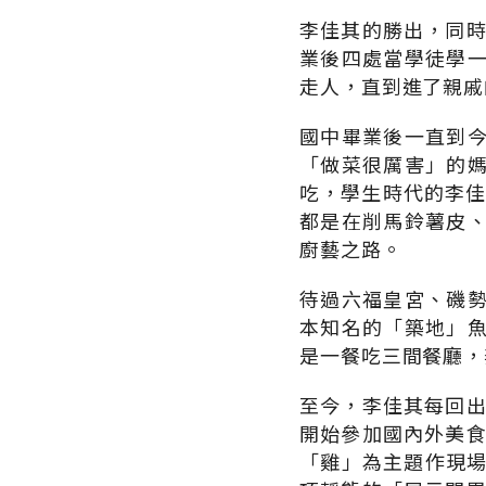
李佳其的勝出，同時
業後四處當學徒學
走人，直到進了親戚
國中畢業後一直到
「做菜很厲害」的
吃，學生時代的李佳
都是在削馬鈴薯皮
廚藝之路。
待過六福皇宮、磯
本知名的「築地」
是一餐吃三間餐廳，
至今，李佳其每回出
開始參加國內外美食
「雞」為主題作現場