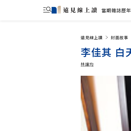
當期雜誌
歷
遠見線上讀
封面故事
李佳其 白
林讓均
林讓均