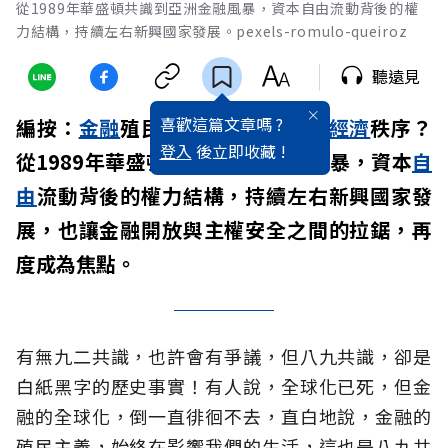
從1989年華盛頓共識到亞洲金融風暴，資本自由流動背後的權
力結構，持續左右新興國家發展。pexels-romulo-queiroz
聽遠見
喜歡這篇文章嗎 ?
編按：
金融
殖民主義如何影響全球
經濟
秩序？
登入
後立即收藏 !
從1989年華盛頓共識到亞洲金融風暴，資本
自
由
流動背後的權力結構，持續左右新興國家發
展，也讓金融開放與主權安全之間的拉鋸，再
度成為焦點。
有無九二共識，也許會有爭議，但八九共識，卻是
白紙黑字的歷史事實！有人說，全球化已死，但金
融的全球化，倒一直徘徊不去，直白地說，金融的
殖民主義，始終在影響我們的生活，這也是八九共