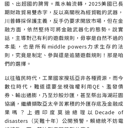
國、出超國的脾胃。風水輪流轉，2025美國已長
期財政貿易雙赤字，反以高關稅為經貿戰的武器，
川普轉採保護主義，反手仍要求開放市場，但在金
融方面，依然堅持可將金融武器化的態勢。說實
話，主導對己有利的遊戲規則，毋寧是自然不過的
本能，也是所有middle powers力求生存的法
則，究竟是制定、參與還是追隨遊戲規則！那是咱
們的選擇。
以往殖民時代，工業國家搜括亞非各種資源，而今
數位時代，難道還要坐視強權利用QE、濫發債
券、輸出通膨，乃至炒股炒匯，甚至祭出海湖莊園
協議，繼續擷取亞太辛苦累積的外匯存底及金融成
果嗎？上週印度莫迪總理以Decade of
disasters（災難十年）公開預警，賴總統不妨電