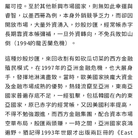
屬可控。至於其他新興市場國家，則無如此幸運與
睿智，以墨西哥為例，本身外銷競爭乏力，而卻因
開放市場，大量外資湧入，炒股炒匯，經常帳赤字
長期靠資本帳彌補，一旦外資轉向，不免兵敗如山
倒（1994的龍舌蘭危機）。
這種炒股炒匯，來回收割有如砍瓜切菜的西方金融
殖民模式，在1997年的亞洲金融危機，也大展身
手，發揮地淋漓盡致。當時，歐美國家挾龐大資金
及金融市場成熟的優勢，熱錢流竄至亞洲，東南亞
國家普遍存底不足，一經狙擊，包括韓國在內的東
亞國家，原已赤字的經常帳，又因美國利率提高，
不得不勉強跟進，而西方金融集團，配合資本市場
空單布局，股匯兩頭賺，一時之間，亞洲國家哀鴻
遍野。猶記得1993年世銀才出版兩巨冊的《East