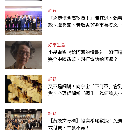
話題
「永遠懷念高教授！」陳其邁、張善
政、盧秀燕、黃敏惠等縣市長發文弔
唁高希均
好享生活
小品電影《給阿嬤的情書》，如何逼
哭全中國觀眾，想打電話給阿嬤？
話題
又不是網購！向宇宙「下訂單」會到
貨？心理師解析「顯化」為何讓人無
法自拔
話題
【黃效文專欄】憶高希均教授：免費
或付費，午餐不再！