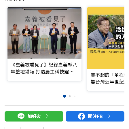
《嘉義被看見了》紀錄嘉義縣八
年整地耕耘 打造農工科技耀眼
買不起的「單程機
的未來黃金十年
響台灣近半世紀思
加好友
關注FB