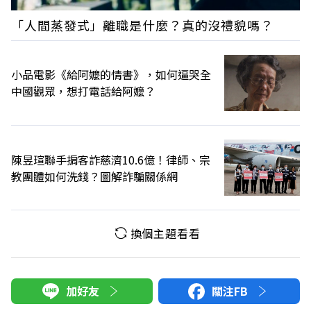
「人間蒸發式」離職是什麼？真的沒禮貌嗎？
小品電影《給阿嬤的情書》，如何逼哭全
中國觀眾，想打電話給阿嬤？
陳昱瑄聯手掮客詐慈濟10.6億！律師、宗
教團體如何洗錢？圖解詐騙關係網
換個主題看看
加好友
關注FB