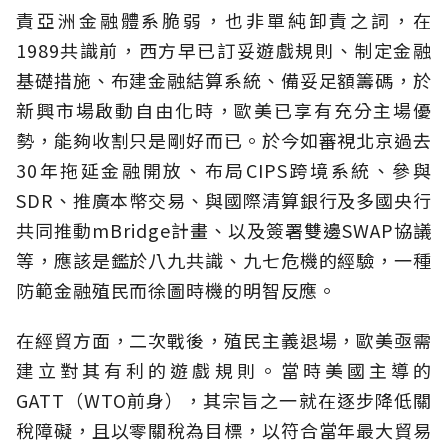
責亞洲金融體系脆弱，也非單純卸責之詞，在
1989共識前，西方早已訂妥遊戲規則、制定金融
基礎措施、布建金融結算系統、備妥足額籌碼，於
新興市場啟動自由化時，歐美已享有充分主場優
勢，能夠收割只是剛好而已。於今如審視北京過去
30年拖延金融開放、布局CIPS跨境系統、參與
SDR、推廣本幣交易、與國際清算銀行及多國央行
共同推動mBridge計畫、以及簽署雙邊SWAP協議
等，應該是鑑於八九共識、九七危機的經驗，一種
防範金融殖民而徐圖時機的明智反應。
在經貿方面，二次戰後，殖民主義退場，歐美亟需
建立對其有利的遊戲規則。當時美國主導的
GATT（WTO前身），其宗旨之一就在逐步降低關
稅障礙，且以零關稅為目標，以符合當年最大貿易