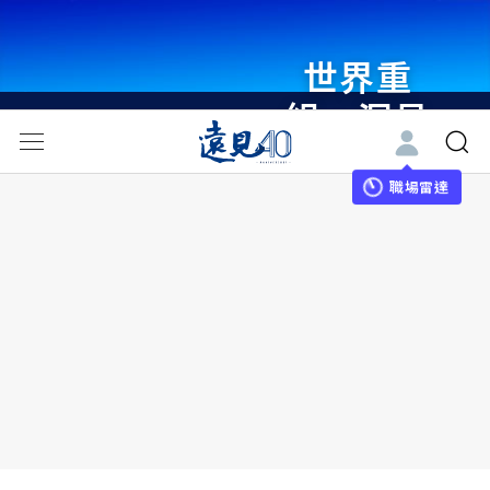
世界重
組・洞見
未來 與
世界領袖
職場雷達
同行