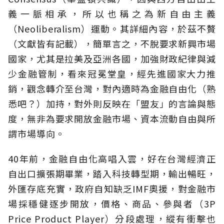
義一脈相承，所以也稱之為新自由主義
（Neoliberalism）運動。其詳細內容，於茲不贅
（文獻皆有記載），簡單言之，不脫要求新興市場
國家，尤其是拉美及亞洲各國，加強財政紀律與減
少金融管制，看來冠冕堂皇，經先進國家大力推
銷，觀念轉介至台灣，對內適時為金融自由化（熟
悉吧？）加持，對外則反映在「盟友」的言論與態
度，無非為要求開放金融市場、資本流動自由與所
謂市場導向。
40年前，金融自由化高唱入雲，好在台灣經濟正
自出口擴張期畢業，踏入科技轉型期，輸出暢旺，
外匯存底充實，政府自知缺乏IMF奧援，對金融市
場採穩健逐步開放，價格、商品、參與者（3P
Price Product Player）分段處理，縱有衝擊也