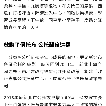
桑葚、檸檬、九層塔等植物，在與門口的烏龜「西
瓜」打招呼後，陸續進入中心，開啟快樂探索、學
習成長歷程，下午還一同享用小型粽子，度過充滿
節慶氛圍的一天。
啟動平價托育 公托翻倍達標
土城廣福公托是孩子安心成長的園地，更是新北市
各區公托的縮影。時間回到2011年，新北市率全
國之先，由地方政府提供公共托育政策，創建「汐
止忠厚公共托育中心」，開啟台灣平價托育政策先
河。
2018年底新北市公托數量增至60家，侯友宜市長
上任時強調，托育是城市競爭力與人口政策的核心