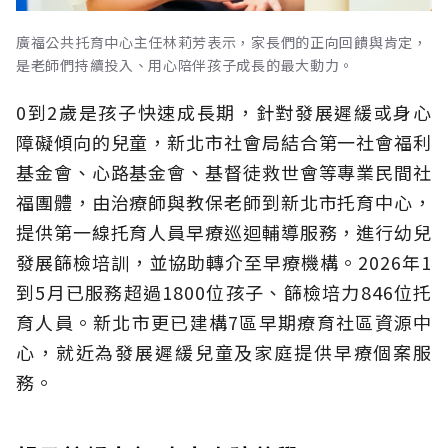
廣福公共托育中心主任林莉芳表示，家長們的正向回饋與肯定，
是老師們持續投入、用心陪伴孩子成長的最大動力。
0到2歲是孩子快速成長期，針對發展遲緩或身心
障礙傾向的兒童，新北市社會局結合第一社會福利
基金會、心路基金會、基督徒救世會等專業民間社
福團體，由治療師與教保老師到新北市托育中心，
提供第一線托育人員早療巡迴輔導服務，進行幼兒
發展篩檢培訓，並協助轉介至早療機構。2026年1
到5月已服務超過1800位孩子、篩檢培力846位托
育人員。新北市更已建構7區早期療育社區資源中
心，就近為發展遲緩兒童及家庭提供早療個案服
務。