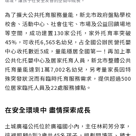
環境，讓孩子在安全友善的空間中成長。
為了擴大公共托育服務量能，新北市政府盤點學校
校舍、活動中心、社會住宅、市場及公益回饋場地
等空間，成功建置130家公托，家外托育率突破
45%，可收托6,565名幼兒，占全國公辦民營托嬰
中心收托數近5成，量能穩居全國第一！再加上準
公共化托嬰中心及居家托育人員，新北市整體公共
托育量能達到1萬7,002名幼兒，另考量家長因特
殊突發狀況而有臨時托育服務需求，提供超過500
位居家臨托人員及22處服務據點。
在安全環境中 盡情探索成長
土城廣福公托位於廣福國小內，主任林莉芳分享，
這裡照顧0到2歲共45名孩子，規劃閱讀區、積木