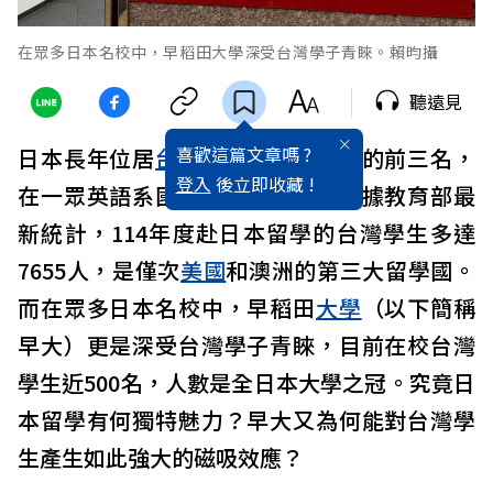
在眾多日本名校中，早稻田大學深受台灣學子青睞。賴昀攝
聽遠見
喜歡這篇文章嗎 ?
日本長年位居
台灣
學生留學目的地的前三名，
登入
後立即收藏 !
在一眾英語系國家中獨樹一幟。根據教育部最
新統計，114年度赴日本留學的台灣學生多達
7655人，是僅次
美國
和澳洲的第三大留學國。
而在眾多日本名校中，早稻田
大學
（以下簡稱
早大）更是深受台灣學子青睞，目前在校台灣
學生近500名，人數是全日本大學之冠。究竟日
本留學有何獨特魅力？早大又為何能對台灣學
生產生如此強大的磁吸效應？