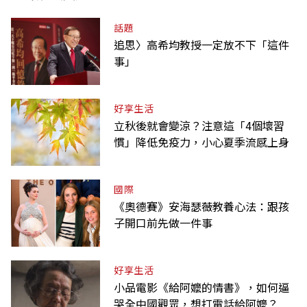
話題
追思〉高希均教授一定放不下「這件
事」
好享生活
立秋後就會變涼？注意這「4個壞習
慣」降低免疫力，小心夏季流感上身
國際
《奧德賽》安海瑟薇教養心法：跟孩
子開口前先做一件事
好享生活
小品電影《給阿嬤的情書》，如何逼
哭全中國觀眾，想打電話給阿嬤？