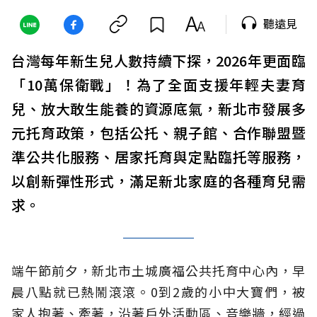
聽遠見
台灣每年新生兒人數持續下探，2026年更面臨
「10萬保衛戰」！為了全面支援年輕夫妻育
兒、放大敢生能養的資源底氣，新北市發展多
元托育政策，包括公托、親子館、合作聯盟暨
準公共化服務、居家托育與定點臨托等服務，
以創新彈性形式，滿足新北家庭的各種育兒需
求。
端午節前夕，新北市土城廣福公共托育中心內，早
晨八點就已熱鬧滾滾。0到2歲的小中大寶們，被
家人抱著、牽著，沿著戶外活動區、音樂牆，經過