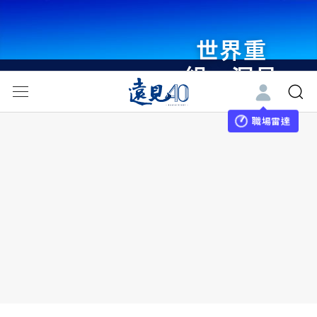
世界重
組・洞見
未來 與
世界領袖
職場雷達
同行