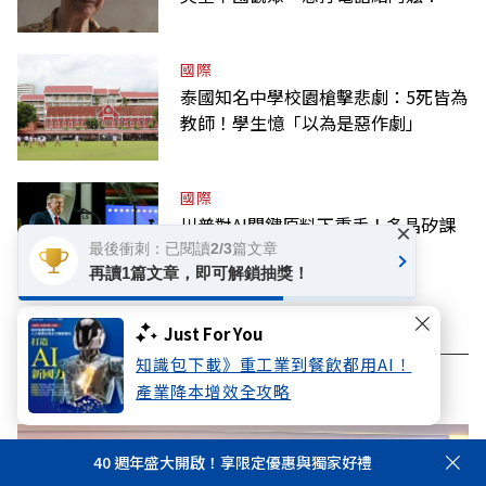
國際
泰國知名中學校園槍擊悲劇：5死皆為
教師！學生憶「以為是惡作劇」
國際
川普對AI關鍵原料下重手！多晶矽課
×
徵15％關稅，台灣也適用
最後衝刺：已閱讀2/3篇文章
再讀1篇文章，即可解鎖抽獎！
Just For You
知識包下載》重工業到餐飲都用AI！
看此文章的人也看了..
產業降本增效全攻略
40 週年盛大開啟！享限定優惠與獨家好禮