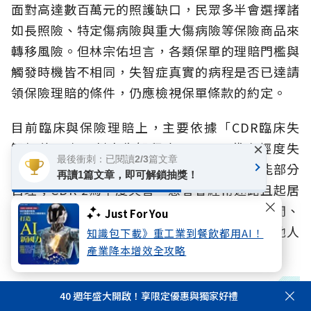
面對高達數百萬元的照護缺口，民眾多半會選擇諸
如長照險、特定傷病險與重大傷病險等保險商品來
轉移風險。但林宗佑坦言，各類保單的理賠門檻與
觸發時機皆不相同，失智症真實的病程是否已達請
領保險理賠的條件，仍應檢視保單條款的約定。
目前臨床與保險理賠上，主要依據「CDR臨床失
智評估量表」判定失智程度。CDR 1代表輕度失
×
最後衝刺：已閱讀2/3篇文章
智，此時患者記憶力開始下降，日常生活尚能部分
再讀1篇文章，即可解鎖抽獎！
自理；CDR 2為中度失智，患者會經常迷路且起居
需他人協助；CDR 3則屬嚴重失智，患者對時間、
Just For You
地點及親人常已無法辨識，日常生活完全仰賴他人
知識包下載》重工業到餐飲都用AI！
照料。
產業降本增效全攻略
40 週年盛大開啟！享限定優惠與獨家好禮