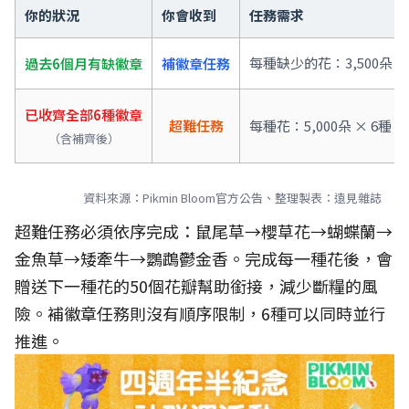
你的狀況
你會收到
任務需求
每種缺少的花：3,500朵
過去6個月有缺徽章
補徽章任務
已收齊全部6種徽章
超難任務
每種花：5,000朵 × 6種 =
（含補齊後）
資料來源：Pikmin Bloom官方公告、整理製表：遠見雜誌
超難任務必須依序完成：鼠尾草→櫻草花→蝴蝶蘭→
金魚草→矮牽牛→鸚鵡鬱金香。完成每一種花後，會
贈送下一種花的50個花瓣幫助銜接，減少斷糧的風
險。補徽章任務則沒有順序限制，6種可以同時並行
推進。