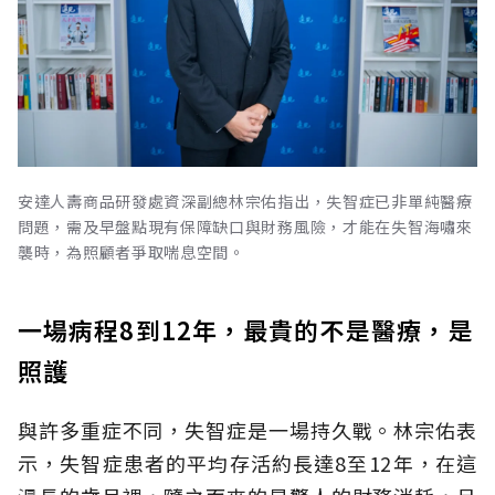
安達人壽商品研發處資深副總林宗佑指出，失智症已非單純醫療
問題，需及早盤點現有保障缺口與財務風險，才能在失智海嘯來
襲時，為照顧者爭取喘息空間。
一場病程8到12年，最貴的不是醫療，是
照護
與許多重症不同，失智症是一場持久戰。林宗佑表
示，失智症患者的平均存活約長達8至12年，在這