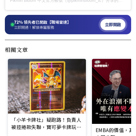
Pikmin Bloom 中文官方帳號（@pikminbloom_tc）分享的貼文
72%
領先者已開啟【職場雷達】
立即開啟
立即開通！解鎖專屬服務
相關文章
「小羊卡牌社」疑跑路！負責人
被控捲款失聯，寶可夢卡牌玩
EMBA的價值，
家：損失恐破億