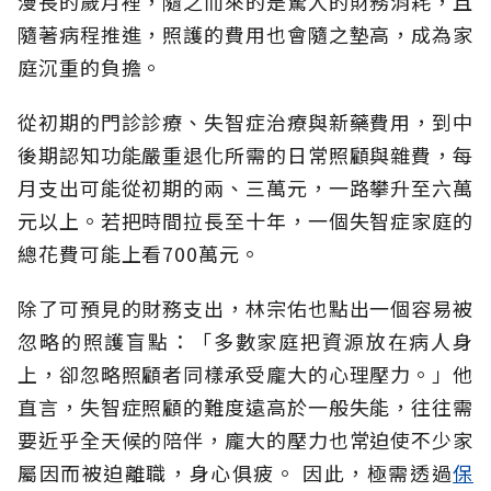
漫長的歲月裡，隨之而來的是驚人的財務消耗，且
隨著病程推進，照護的費用也會隨之墊高，成為家
庭沉重的負擔。
從初期的門診診療、失智症治療與新藥費用，到中
後期認知功能嚴重退化所需的日常照顧與雜費，每
月支出可能從初期的兩、三萬元，一路攀升至六萬
元以上。若把時間拉長至十年，一個失智症家庭的
總花費可能上看700萬元。
除了可預見的財務支出，林宗佑也點出一個容易被
忽略的照護盲點：「多數家庭把資源放在病人身
上，卻忽略照顧者同樣承受龐大的心理壓力。」他
直言，失智症照顧的難度遠高於一般失能，往往需
要近乎全天候的陪伴，龐大的壓力也常迫使不少家
屬因而被迫離職，身心俱疲。
因此，極需透過
保