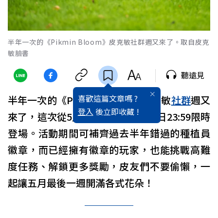
半年一次的《Pikmin Bloom》皮克敏社群週又來了。取自皮克
敏臉書
聽遠見
喜歡這篇文章嗎 ?
半年一次的《Pikmin Bloom》皮克敏
社群
週又
登入
後立即收藏 !
來了，這次從5月23日0:00至5月31日23:59限時
登場。活動期間可補齊過去半年錯過的種植員
徽章，而已經擁有徽章的玩家，也能挑戰高難
度任務、解鎖更多獎勵，皮友們不要偷懶，一
起讓五月最後一週開滿各式花朵！