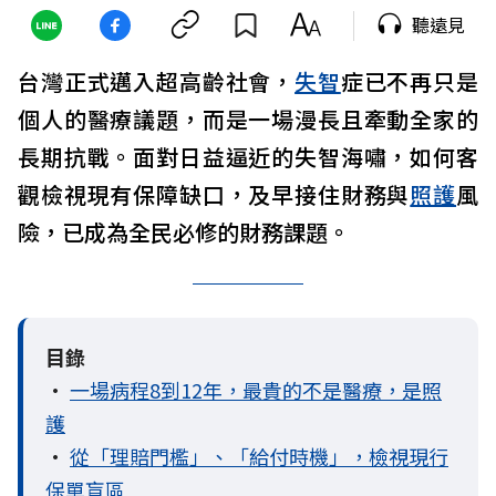
聽遠見
台灣正式邁入超高齡社會，
失智
症已不再只是
個人的醫療議題，而是一場漫長且牽動全家的
長期抗戰。面對日益逼近的失智海嘯，如何客
觀檢視現有保障缺口，及早接住財務與
照護
風
險，已成為全民必修的財務課題。
目錄
•
一場病程8到12年，最貴的不是醫療，是照
護
•
從「理賠門檻」、「給付時機」，檢視現行
保單盲區