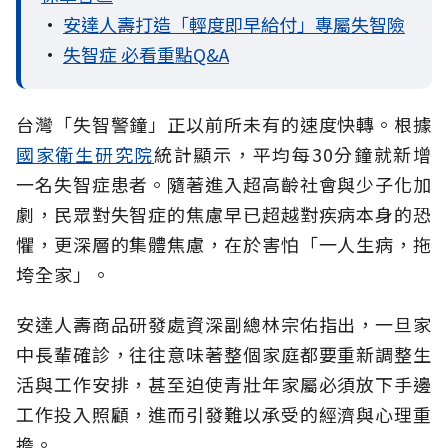
•
安達人壽打造「輕度即早給付」專屬失智險
•
失智症 必看重點Q&A
台灣「失智警鐘」正以前所未有的速度快轉。根據
國家衛生研究院
統計顯示，平均每30分鐘就新增
一名失智症患者。隨著進入超高齡社會與少子化加
劇，民眾對失智症的焦慮早已超越對疾病本身的恐
懼，更深層的集體焦慮，在於害怕「一人生病，拖
垮全家」。
安達人壽商品研發處資深副總林宗佑指出，一旦家
中長輩確診，往往意味著整個家庭都要重新調整生
活與工作安排，甚至迫使青壯年家屬必須放下手邊
工作投入照顧，進而引發難以承受的經濟與心理重
擔。