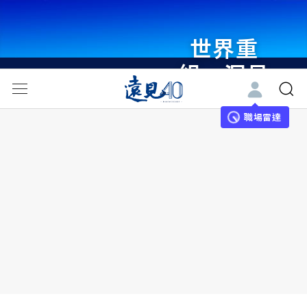
世界重
組・洞見
未來 與
世界領袖
職場雷達
同行