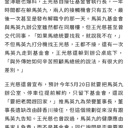
金溥聰也爆料，王光慈自接任基金會執行長，一年
時間都在躲馬英九，兩人的接觸機會只有五次，最
後一次甚至是發布解職令的那一天。馬英九基金會
與馬英九辦公室雖然都在同層樓，但王光慈甚至曾
交代同事，「如果馬總統要找我，就說我不在，」
不但馬英九打分機找王光慈，王都不接，還有一次
馬英九走到基金會，王光慈還躲到辦公桌底下，
「與外傳她如何辛苦照顧馬總統的說法，有很大的
差別。」
王光慈還曾宣布，預計今年5月20日就要把馬英九
辦公室、停車位提前解約，只留下基金會，還說
「要把老闆趕回家，」推馬英九為榮譽董事長，董
事長遺缺改由薛香川接任，但這個規劃從來沒有跟
馬英九告知。王光慈也曾說過，馬英九的健康應由
馬家人負責，而不是基金會，同仁詢問是否需要跟