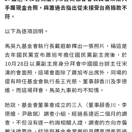
手握現金合照，與蕭過去指出從未接受台商捐款不
符。
以下為逐項說明。
馬英九基金會執行長戴遐齡釋出一張照片，稱這是
去年國民黨宣布蕭旭岑擔任國民黨副主席後，於
10月28日以黨副主席身分拜會中國國台辦主任宋
濤的會面照，這場會面除了蕭旭岑出席外，同場的
還有時任基金會執行長王光慈、董事薛香川及李德
維。而這場拜會，馬英九事前均不知情。
她說，基金會董事會成立的三人（董事薛香川、李
德維、尹啟銘）調查小組，經過長達近二個月的調
查，不但沒有逐一約詢相關人證，調查的方向亦偏
離法律要件，結論與基金會掌握的具體事證差距過