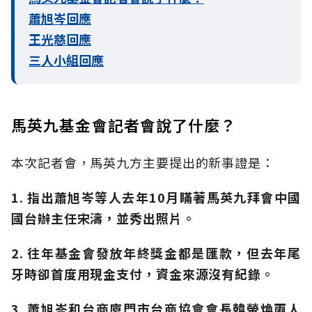
蕭旭岑回應
王光慈回應
三人小組回應
馬英九基金會記者會說了什麼？
本次記者會，馬英九方主要提出的新事證是：
1. 指出蕭旭岑等人去年10月瞞著馬英九拜會中國
國台辦主任宋濤，並秀出照片。
2. 往年基金會發放年終獎金都是匯款，但去年尾
牙時卻首度用現金支付，資金來源沒有紀錄。
3. 蕭旭岑和台商
廈門市台商協會會長韓螢煥兩人