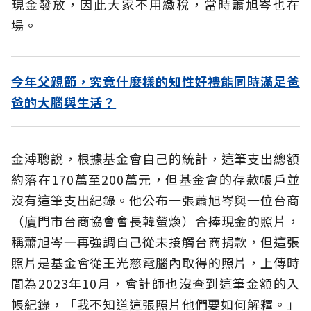
現金發放，因此大家不用繳稅，當時蕭旭岑也在
場。
今年父親節，究竟什麼樣的知性好禮能同時滿足爸
爸的大腦與生活？
金溥聰說，根據基金會自己的統計，這筆支出總額
約落在170萬至200萬元，但基金會的存款帳戶並
沒有這筆支出紀錄。他公布一張蕭旭岑與一位台商
（廈門市台商協會會長韓螢煥）合捧現金的照片，
稱蕭旭岑一再強調自己從未接觸台商捐款，但這張
照片是基金會從王光慈電腦內取得的照片，上傳時
間為2023年10月，會計師也沒查到這筆金額的入
帳紀錄，「我不知道這張照片他們要如何解釋。」