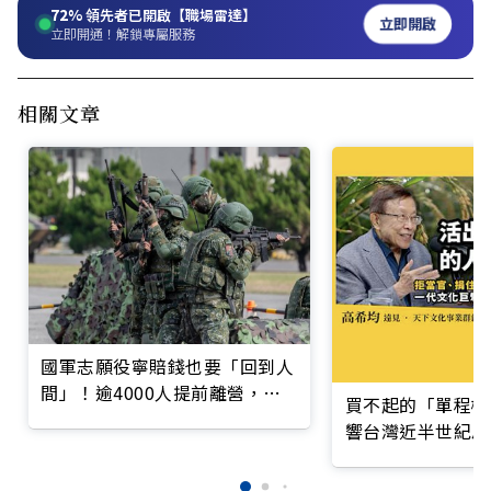
72%
領先者已開啟【職場雷達】
立即開啟
立即開通！解鎖專屬服務
相關文章
國軍志願役寧賠錢也要「回到人
間」！逾4000人提前離營，違
買不起的「單程機
約金逼近10億元
響台灣近半世紀思