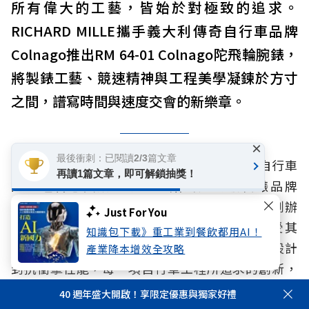
所有偉大的工藝，皆始於對極致的追求。
RICHARD MILLE攜手義大利傳奇自行車品牌
Colnago推出RM 64-01 Colnago陀飛輪腕錶，
將製錶工藝、競速精神與工程美學凝鍊於方寸
之間，譜寫時間與速度交會的新樂章。
×
最後衝刺：已閱讀2/3篇文章
靈感，總在不同領域的工藝之間流動，就像自行車
再讀1篇文章，即可解鎖抽獎！
的工程智慧與競技精神，始終是高級製錶品牌
RICHARD MILLE持續創新的重要養分。品牌創辦
Just For You
人Richard Mille長年熱愛自行車運動，亦深受其
知識包下載》重工業到餐飲都用AI！
機械結構與競技精神啟發。從材料科技、輕量設計
產業降本增效全攻略
到抗衝擊性能，每一項自行車工程所追求的創新，
皆與RICHARD MILLE打造運動腕錶的核心理念相
40 週年盛大開啟！享限定優惠與獨家好禮