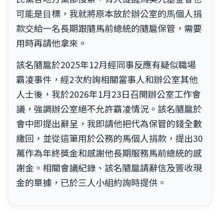
可能是⽬標，我就將原本放於辦公室的⾺個⼈捐
款交給一名長期跟隨馬前總統的隨扈保管，需要
⽤時再請他拿來。
該名隨扈於2025年12月經同事反應有疑似職場
霸凌事件，經2次約詢相關當事人和辦公室其他
人士後，我於2026年1月23日召開辦公室工作會
議，強調辦公室絕不允許霸凌情況。該名隨扈於
會中即提出辭呈，我即請他把代為保管的錢全數
繳回，並從這筆用於公務的馬個人捐款，提出30
萬作為年終獎金和感謝他長期服務馬前總統的感
謝金。相關會議紀錄、該名隨扈請辭信及簽收現
金的單據，已於三人小組約詢時提供。