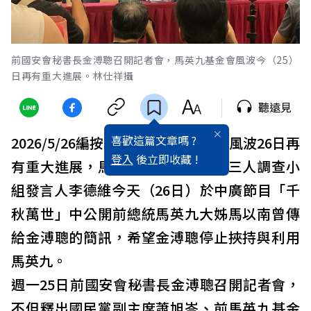
前國安會秘書長金溥聰召開記者會，馬英九基金會風波今（25）
日再有重大進展。林仕祥攝
聽遠見
喜歡這篇文章嗎 ?
2026/5/26編按更新：
馬英九
基金會
風波26日再
登入
後立即收藏 !
有重大進展，馬英九基金會董事、三人調查小
組發言人李德維今天（26日）於中廣節目「千
秋萬世」中公開前總統馬英九大姊馬以南曾傳
給金溥聰的簡訊，希望金溥聰停止挾持與利用
馬英九。
週一25日前國安會秘書長金溥聰召開記者會，
不但釋出國民黨副主席蕭旭岑、前馬英九基金