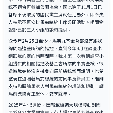
統不適合再参加公開場合。因此除了11月1日已
答應不便取消的國民黨主席就任活動外，即奉夫
人指示不再安排馬前總統出席公開活動。相關物
證都已於三人小組約談時提供。
從今年2月25日至今，馬英九基金會都沒有跟我
詢問過這些所謂的指控，直到今年4月底調查小
組跟我約定約詢時間時，我才第一次看到調查小
組提供的相關指控及基金會所謂的事實查核。很
遺憾我始終沒有機會向馬前總統當面說明，也希
望現在還陪著馬前總統的前同事及新員工，能夠
支持和體諒馬家人對馬前總統的想法和規劃，讓
馬前總統真正退休，安享餘年。
2025年4、5⽉間，因報載檢調⼤規模發動對國
民黨各地⽅黨部搜索，有⼈提醒馬英九基⾦會也