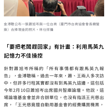
金溥聰公布一張蕭旭岑與一位台商（廈門市台商協會會長韓螢
煥）合捧現金的照片。林仕祥攝
「要把老闆趕回家」有計畫：利用馬英九
記憶力不佳操控
針對蕭旭岑所稱的「所有事情都有跟馬英九報
告」，金溥聰稱，過去一年來，蕭、王兩人多次訪
中，但許多行程其實都沒有到馬英九這邊，這包括
今年2月10日蕭旭岑出席國共智庫論壇。他說，這
場論壇基金會並非合辦單位，也沒有指派王光慈出
席，「王光慈竟擅自動用基金會的經費購買機票，