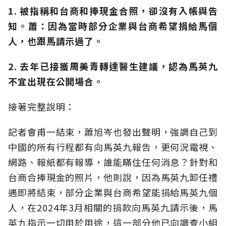
1. 被指稱和台商和捧現金合照，卻沒有入帳與告
知。蕭：因為當時部分企業與台商希望捐給馬個
人，也跟馬請示過了。
2. 去年已接獲周美青轉達醫生建議，認為馬英九
不宜出現在公開場合。
接著完整說明：
記者會甫一結束，蕭旭岑也發出聲明，強調自己到
中國的所有行程都有向馬英九報告，更何況電視、
網路、報紙都有報導，誰能瞞住任何消息？針對和
台商合捧現金的照片，他則說，因為馬英九卸任禮
遇即將結束，部分企業與台商希望能捐給馬英九個
人，在2024年3月相關的捐款向馬英九請示後，馬
英九指示一切用於用途，這一部分他已向調查小組