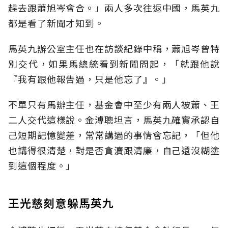
趕去跟蕭旭岑會合。」兩人多次往返中國，馬英九
都是看了新聞才知到。
馬英九辦公室主任也在訪談紀錄中稱，蕭旭岑曾特
別交代，如果馬總統看到新聞問起，「就跟他說
『我有跟他報告過，只是他忘了』。」
不單只有馬辦主任，基金會中至少有兩人被蕭、王
二人交代這樣說。金溥聰坦言，馬英九確實承認自
己短期記憶變差，常常講過的事情會忘記，「但他
也講得很清楚，對是否貪瀆跟清廉，自己還沒糊塗
到這個程度。」
王光慈刻意躲馬英九