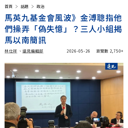
首頁
話題
政治
馬英九基金會風波》金溥聰指他
們操弄「偽失憶」？三人小組揭
馬以南簡訊
林仕祥
、
遠見編輯部
2026-05-26
瀏覽數
2,750+