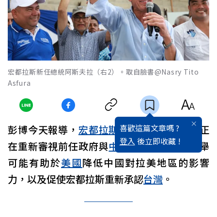
宏都拉斯新任總統阿斯夫拉（右2）。取自臉書@Nasry Tito
Asfura
喜歡這篇文章嗎 ?
彭博今天報導，
宏都拉斯
新任總統阿斯夫拉正
登入
後立即收藏 !
在重新審視前任政府與
中國
簽署的協議，此舉
可能有助於
美國
降低中國對拉美地區的影響
力，以及促使宏都拉斯重新承認
台灣
。