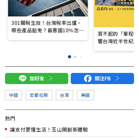
301關稅生效！台灣稅率出爐，
哪些產品豁免？最惠國10％怎麼
買不起的「單程機
算？
響台灣近半世紀思
加好友
關注FB
中國
宏都拉斯
台灣
美國
熱門
讓支付更懂生活！玉山開創新體驗