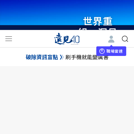
世界重
組・洞見
未來 與
世界領袖
職場雷達
破除資訊盲點
刷手機就能變厲害
同行