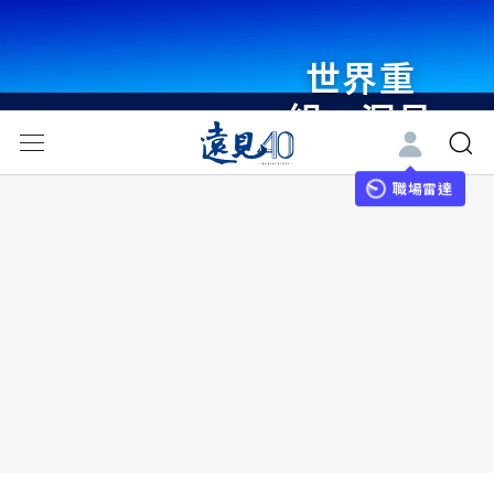
世界重
組・洞見
未來 與
世界領袖
職場雷達
同行