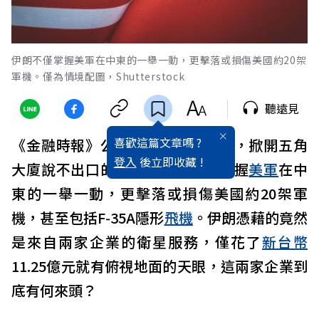
伊朗不僅掌握美軍在中東的一舉一動，更擊落或損傷美國約20架
軍機。僅為情境配圖，Shutterstock
聽遠見
喜歡這篇文章嗎 ?
《金融時報》公布的幾張衛星照片，掀開五角
登入
後立即收藏 !
大廈說不出口的祕密：
伊朗
不僅掌握
美軍
在中
東的一舉一動，更擊落或損傷美國約20架軍
機，甚至包括F‑35A隱形
飛機
。伊朗憑藉的竟然
是來自兩家企業的衛星服務，僅花了
新台幣
11.25億元就有俯視地面的天眼，這兩家企業到
底有何來頭？