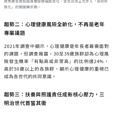
務焦慮首度超越身體健康躍居首位，宣告台灣正式步入「長照財
務化」的關鍵轉折期。
趨勢二：心理健康風險全齡化，不再是老年
專屬議題
2021年調查中顯示，心理健康是年長者最需面對
的課題，但調查揭露，30至39歲族群認為心理風
險發生機率「有點高或非常高」的比例達24%，
高於50歲以上的各族群，顯示心理健康的重視已
成為各世代的共同意識。
趨勢三：扶養與照護責任成新核心壓力，三
明治世代首當其衝