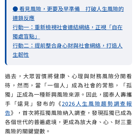
● 看見風險，更要及早準備 打破人生風險的
連鎖反應
行動一：重新檢視社會連結網絡，正視「自在
獨處盲點」
行動二：提前整合身心財與社會網絡，打造人
生韌性
過去，大眾習慣將健康、心理與財務風險分開看
待，然而，當「一個人」成為社會的常態，「孤
獨」正成為一種新興風險來源。因此，國泰人壽攜
手「遠見」發布的《
2026人生風險趨勢調查報
告
》，首次將孤獨風險納入調查，發現孤獨已成為
各個世代的普遍處境，更成為放大身、心、財三重
風險的關鍵變數。