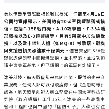
美以伊戰爭實際戰損雖難以得知，但
截至4月16日
公開的資訊顯示，美國約有20架軍機遭擊落或損
傷，包括F‑15E戰鬥機、A‑10攻擊機、F‑35A隱
形戰機以及E‑3預警機等，另有5架空中加油機受
損，以及數十架無人機（如MQ‑9）被擊落，戰機
與支援機損失恐達數十億美元。
儘管美國F‑35A僅
疑似遭伊朗擊中而機體受損，並未擊落，並成功迫
降中東美軍基地，但已讓網上的軍事迷炸鍋了。
沐美科技、航天馭星都是民間企業，提供的也是商
業服務，任何人都可以付錢獲得，但《金融時報》
認為，航天馭星創辦人趙立堅曾在中國太空科技研
究院（政府機構）工作15年。沐美的一些高階主
管和工程師也與中國的「國防七子」大學也有往