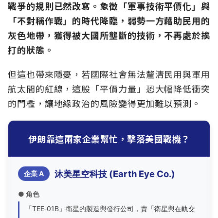
戰爭的規則已然改寫。象徵「軍事技術平價化」與
「不對稱作戰」的時代降臨，弱勢一方藉助民用的
灰色地帶，獲得被大國所壟斷的技術，不再處於挨
打的狀態。
但這也帶來隱憂，若國際社會無法釐清民用與軍用
航太間的紅線，這股「平價力量」恐大幅降低衝突
的門檻，讓地緣政治的風險變得更加難以預測。
伊朗靠這兩家企業幫忙，擊落美國戰機？
沐美星空科技 (Earth Eye Co.)
企業 A
● 角色
「TEE‑01B」衛星的製造與發行公司，賣「衛星與在軌交