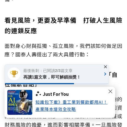
看見風險，更要及早準備 打破人生風險
的連鎖反應
面對身心財與孤獨、孤立風險，我們該如何做足因
應？國泰人壽提出了兩大具體行動：
×
最後衝刺：已閱讀2/3篇文章
行動一：重新檢視社會連結網絡，正視「自
再讀1篇文章，即可解鎖抽獎！
在獨處盲點」
Just For You
許多人主觀感受不覺得孤獨，但並不代表有足夠的
知識包下載》重工業到餐飲都用AI！
社會連結。當個人缺乏實際支持網絡時，可能因資
產業降本增效全攻略
訊接收與交流機會較少，而降低對未來醫療照護或
財務風險的擔憂，進而影響相關準備。一旦風險發