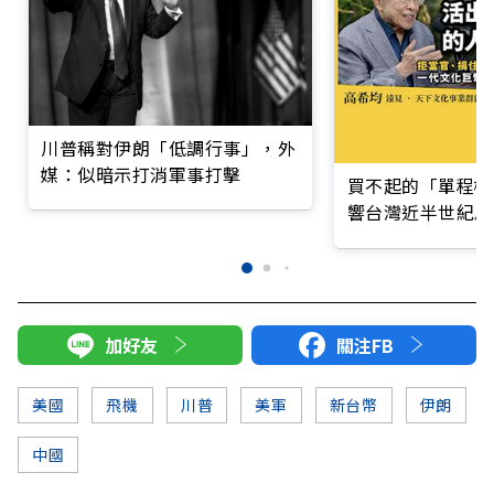
川普稱對伊朗「低調行事」，外
媒：似暗示打消軍事打擊
買不起的「單程機
響台灣近半世紀思
加好友
關注FB
美國
飛機
川普
美軍
新台幣
伊朗
中國