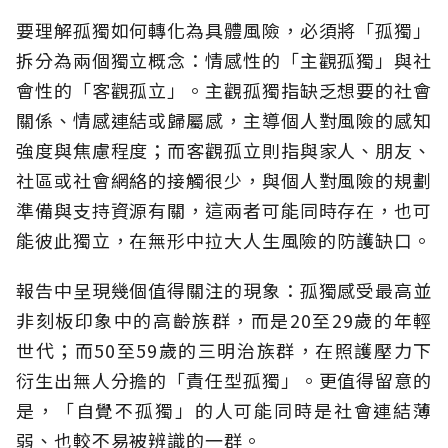
要理解孤獨如何轉化為具體風險，必須將「孤獨」
拆分為兩個獨立概念：情感性的「主觀孤獨」與社
會性的「客觀孤立」。主觀孤獨指缺乏想要的社會
關係、情感連結或歸屬感，主導個人對風險的感知
強度與焦慮程度；而客觀孤立則指與家人、朋友、
社區或社會網絡的接觸很少，與個人對風險的規劃
準備與支持資源有關，這兩者可能同時存在，也可
能彼此獨立，在無形中拉大人生風險的防護缺口。
報告中呈現幾個值得關注的現象：孤獨感受最高並
非刻板印象中的高齡族群，而是20至29歲的年輕
世代；而50至59歲的三明治族群，在照護壓力下
衍生出無人分擔的「責任型孤獨」。更值得留意的
是，「自覺不孤獨」的人可能同時是社會連結薄
弱、也較不易被辨識的一群。