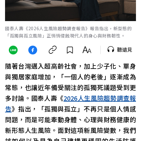
國泰人壽《2026人生風險趨勢調查報告》報告指出，新型態的
「孤獨與孤立風險」正悄悄侵蝕現代人的身心與財務韌性。
聽遠見
隨著台灣邁入超高齡社會，加上少子化、單身
與獨居家庭增加，「一個人的老後」逐漸成為
常態，也讓近年備受關注的孤獨死議題受到更
多討論。國泰人壽《
2026人生風險趨勢調查報
告
》指出，「孤獨與孤立」不再只是個人情感
問題，而是可能牽動身體、心理與財務健康的
新形態人生風險。面對這項新風險變數，我們
該如何以及早為自己建構更穩固的生活防護