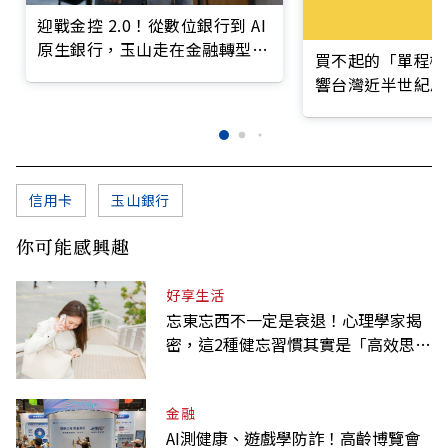
迎戰金控 2.0！從數位銀行到 AI
原生銀行，玉山走在金融轉型最
買不起的「單程機
前線
響台灣近半世紀思
信用卡
玉山銀行
你可能感興趣
好享生活
忘東忘西不一定是衰退！心理學家揭
密，這2種健忘習慣其實是「高效思
考」的表現
金融
AI測健康、遊戲學防詐！高齡博覽會