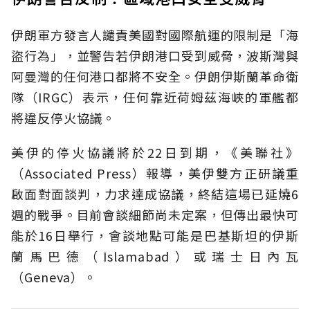
伊朗軍方發言人譴責美國對國際航運的限制是「海
盜行為」，並警告若伊朗港口受到威脅，波斯灣與
阿曼灣的任何港口都將不安全。伊朗伊斯蘭革命衛
隊（IRGC）表示，任何靠近荷姆茲海峽的軍艦都
將違反停火協議。
美伊的停火協議將於22日到期，《美聯社》
（Associated Press）報導，美伊雙方正研議重
啟面對面談判，力求達成協議，終結這場已延燒6
週的戰爭。目前會談細節尚未定案，但傳出最快可
能於16日舉行，會談地點可能是巴基斯坦的伊斯
蘭馬巴德（Islamabad）或瑞士日內瓦
（Geneva）。