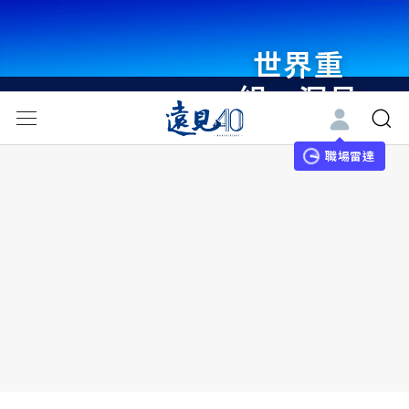
世界重
組・洞見
未來 與
世界領袖
職場雷達
同行