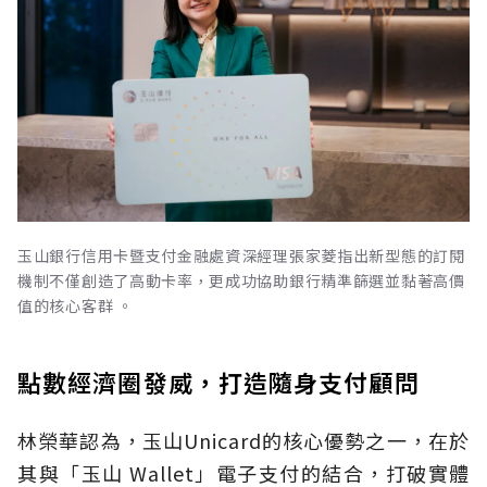
玉山銀行信用卡暨支付金融處資深經理張家菱指出新型態的訂閱
機制不僅創造了高動卡率，更成功協助銀行精準篩選並黏著高價
值的核心客群 。
點數經濟圈發威，打造隨身支付顧問
林榮華認為，玉山Unicard的核心優勢之一，在於
其與「玉山 Wallet」電子支付的結合，打破實體