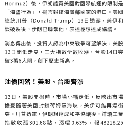
Hormuz）後，伊朗譴責美國對國際航運的限制是
「海盜行為」，揚言報復海灣鄰國家的港口。美國
總統川普（Donald Trump）13日透露，美伊和
談破裂後，伊朗已聯繫他，表達極想達成協議。
消息傳出後，投資人認為中東戰爭可望解決，美股
13日開低走高，三大指數全數收漲，台股14日突
破3萬6大關，創下歷史新高。
油價回落！美股、台股齊漲
13日，美股開盤時，市場小幅走低，反映出市場
擔憂隨著美國封鎖荷姆茲海峽，美伊可能再爆衝
突。川普透露，伊朗想達成和平協議後，道瓊工業
指數收漲301.68點，漲幅0.63%，報48218.25