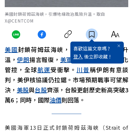
美國封鎖荷姆茲海峽，引爆地緣政治風險升溫。取自
X@CENTCOM
喜歡這篇文章嗎 ?
美國
封鎖荷姆茲海峽，引爆
地緣政治
風險升
登入
後立即收藏 !
溫，
伊朗
揚言報復，
美軍
部署逾15艘軍艦強化
管控，全球
航運
受衝擊。
川普
稱伊朗有意談
判，美伊核協議仍拉鋸。市場預期戰事可望解
決，
美股
與
台股
齊漲，台股更創歷史新高突破3
萬6；同時，國際
油價
則回落。
美國海軍13日正式封鎖荷姆茲海峽（Strait of