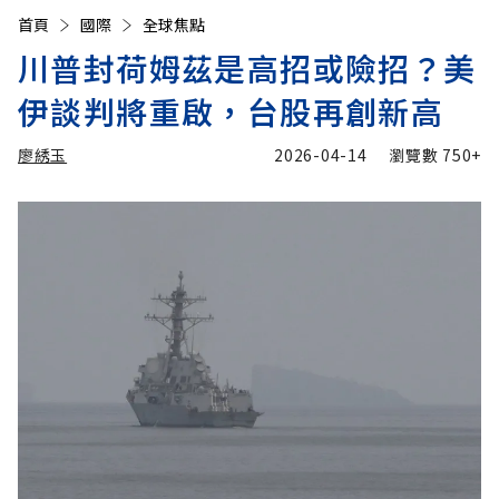
首頁
國際
全球焦點
川普封荷姆茲是高招或險招？美
伊談判將重啟，台股再創新高
廖綉玉
2026-04-14
瀏覽數
750+