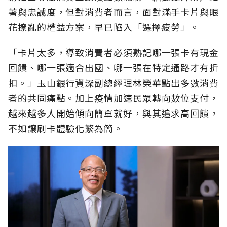
著與忠誠度，但對消費者而言，面對滿手卡片與眼
花撩亂的權益方案，早已陷入「選擇疲勞」。
「卡片太多，導致消費者必須熟記哪一張卡有現金
回饋、哪一張適合出國、哪一張在特定通路才有折
扣。」玉山銀行資深副總經理林榮華點出多數消費
者的共同痛點。加上疫情加速民眾轉向數位支付，
越來越多人開始傾向簡單就好，與其追求高回饋，
不如讓刷卡體驗化繁為簡。