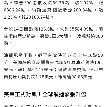
點。標普500指數收漲69.35點，漲1.02%，報
6886.24點。納斯達克指數收漲280.84點，漲
1.23%，報23183.74點。
台股14日開盤漲126.8點，來到35584.09點；隨
後衝向歷史新高，突破3萬6大關，一度飆漲逾800
點。
油價承壓下跌，截至台灣時間14日上午10點50
分，美國紐約商品期貨交易所5月原油期貨跌1.91
美元，報每桶97.17美元；倫敦洲際交易所6月布
蘭特原油期貨跌1.28美元，報每桶98.08美元。
美軍正式封鎖！全球航運緊張升溫
美國中央司令部（CENTCOM）向《路透》