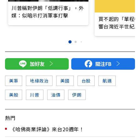
川普稱對伊朗「低調行事」，外
媒：似暗示打消軍事打擊
買不起的「單程機
響台灣近半世紀思
加好友
關注FB
美軍
地緣政治
美國
台股
航運
美股
川普
油價
伊朗
熱門
《哈佛商業評論》來台20週年！