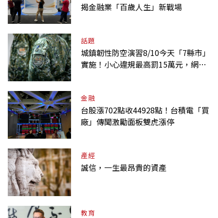
揭金融業「百歲人生」新戰場
話題
城鎮韌性防空演習8/10今天「7縣市」
實施！小心違規最高罰15萬元，網路
降速時間一覽
金融
台股漲702點收44928點！台積電「買
廠」傳聞激勵面板雙虎漲停
產經
誠信，一生最昂貴的資產
教育