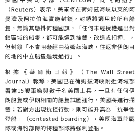
（Reuters）表示，美軍將在荷姆茲海峽以東的阿
曼灣及阿拉伯海實施封鎖，封鎖將適用於所有船
隻，無論其懸掛何種國旗，「任何未經授權進出封
鎖區域的船隻，都可能遭到攔截、改道或扣押」，
但封鎖「不會阻礙經由荷姆茲海峽，往返非伊朗目
的地的中立船隻過境通行」。
根據《華爾街日報》（The Wall Street
Journal）報導，美國已在荷姆茲海峽附近海域部
署逾15艘軍艦與數千名美國士兵，一旦有任何伊
朗船隻或伊朗相關的船隻試圖通行，美國將進行攔
截；若對方出現抗拒行動，則可能升高為「抗爭性
登船」（contested boarding），美國海軍陸戰
隊或海豹部隊的特種部隊將強制登船。