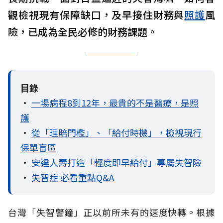
觀檢視現有保障缺口，及早接住財務與
照護
風
險，已成為全民必修的財務課題。
目錄
•
一場病程8到12年，最貴的不是醫療，是照
護
•
從「理賠門檻」、「給付時機」，檢視現行
保單盲區
•
安達人壽打造「輕度即早給付」專屬失智險
•
失智症 必看重點Q&A
台灣「失智警鐘」正以前所未有的速度快轉。根據