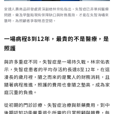
安達人壽商品研發處資深副總林宗佑指出，失智症已非單純醫療
問題，需及早盤點現有保障缺口與財務風險，才能在失智海嘯來
襲時，為照顧者爭取喘息空間。
一場病程8到12年，最貴的不是醫療，是
照護
與許多重症不同，失智症是一場持久戰。林宗佑表
示，失智症患者的平均存活約長達8至12年，在這
漫長的歲月裡，隨之而來的是驚人的財務消耗，且
隨著病程推進，照護的費用也會隨之墊高，成為家
庭沉重的負擔。
從初期的門診診療、失智症治療與新藥費用，到中
後期認知功能嚴重退化所需的日常照顧與雜費，每