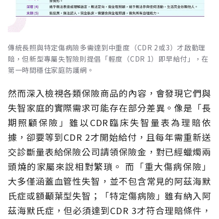
傳統長照與特定傷病險多需達到中重度（CDR 2或3）才啟動理
賠，但新型專屬失智險則提倡「輕度（CDR 1）即早給付」，在
第一時間穩住家庭防護網。
然而深入檢視各類保險商品的內容，會發現它們與
失智家庭的實際需求可能存在部分差異。像是「長
期照顧保險」雖以CDR臨床失智量表為理賠依
據，卻要等到CDR 2才開始給付，且每年需重新送
交診斷量表給保險公司請領保險金，對已經蠟燭兩
頭燒的家屬來說相對繁瑣。
而「重大傷病保險」
大多僅涵蓋血管性失智，並不包含常見的阿茲海默
氏症或額顳葉型失智；「特定傷病險」雖有納入阿
茲海默氏症，但必須達到CDR 3才符合理賠條件，