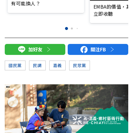
有可能換人？
EMBA的價值，
立即收聽
加好友
關注FB
國民黨
民調
嘉義
民眾黨