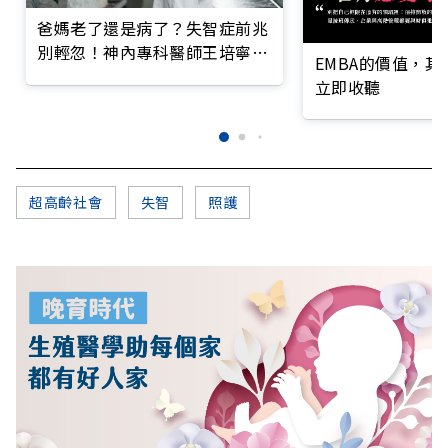
爸媽老了還是病了？失智症前兆
別輕忽！神內專科醫師王培寧呼
EMBA的價值，
籲把握大腦黃金期
立即收聽
超高齡社會
失智
照護