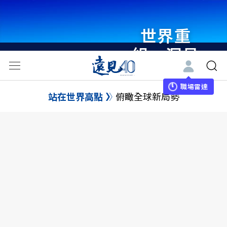
世界重
組・洞見
未來 與
世界領袖
職場雷達
站在世界高點
俯瞰全球新局勢
同行