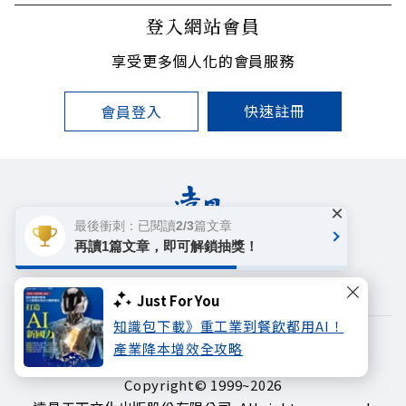
登入網站會員
享受更多個人化的會員服務
快速註冊
會員登入
×
最後衝刺：已閱讀2/3篇文章
再讀1篇文章，即可解鎖抽獎！
遠見雜誌
哈佛商業評論
天下文化
未來親子學習平台
50+
領導影響力學院
Just For You
知識包下載》重工業到餐飲都用AI！
著作權聲明
隱私權政策
產業降本增效全攻略
Copyright© 1999~2026