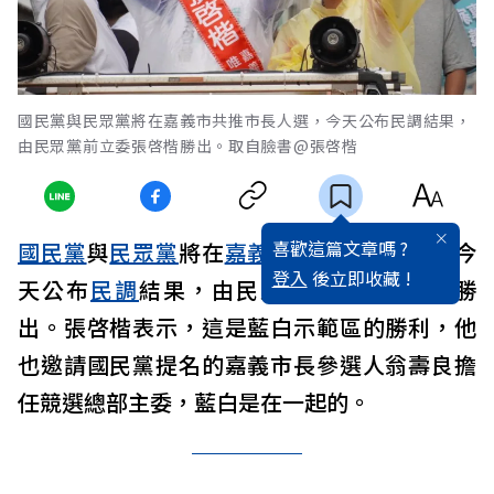
國民黨與民眾黨將在嘉義市共推市長人選，今天公布民調結果，
由民眾黨前立委張啓楷勝出。取自臉書@張啓楷
喜歡這篇文章嗎 ?
國民黨
與
民眾黨
將在
嘉義
市共推市長人選，今
登入
後立即收藏 !
天公布
民調
結果，由民眾黨前立委張啓楷勝
出。張啓楷表示，這是藍白示範區的勝利，他
也邀請國民黨提名的嘉義市長參選人翁壽良擔
任競選總部主委，藍白是在一起的。