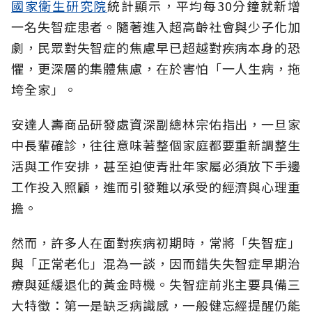
國家衛生研究院
統計顯示，平均每30分鐘就新增
一名失智症患者。隨著進入超高齡社會與少子化加
劇，民眾對失智症的焦慮早已超越對疾病本身的恐
懼，更深層的集體焦慮，在於害怕「一人生病，拖
垮全家」。
安達人壽商品研發處資深副總林宗佑指出，一旦家
中長輩確診，往往意味著整個家庭都要重新調整生
活與工作安排，甚至迫使青壯年家屬必須放下手邊
工作投入照顧，進而引發難以承受的經濟與心理重
擔。
然而，許多人在面對疾病初期時，常將「失智症」
與「正常老化」混為一談，因而錯失失智症早期治
療與延緩退化的黃金時機。失智症前兆主要具備三
大特徵：第一是缺乏病識感，一般健忘經提醒仍能