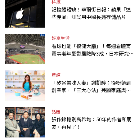
科技
記憶體短缺！華爾街日報：蘋果「這
些產品」測試用中國長鑫存儲晶片
好享生活
看球也能「復健大腦」！每週看體育
賽事老年憂鬱風險降3成，日本研究：
到現場效果更好
產經
「矽谷美味人妻」謝凱婷：從粉領到
創業家，「三大心法」兼顧家庭與事
業
話題
張作錦憶別高希均：50年的作者和朋
友，再見了！