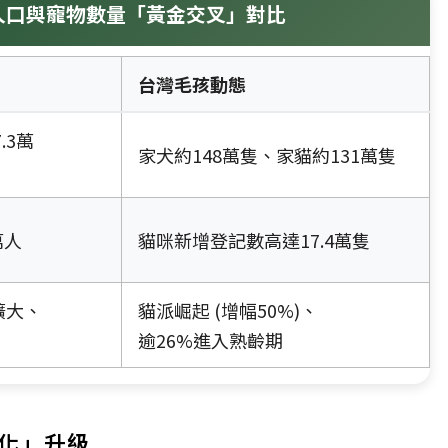
 台灣人口與寵物數量「黃金交叉」對比
台灣毛孩動態
.3萬
家犬約148萬隻、家貓約131萬隻
萬人
貓咪新增登記數高達17.4萬隻
擴大、
貓派崛起 (增幅50%)、
逾26%進入熟齡期
人化」升級