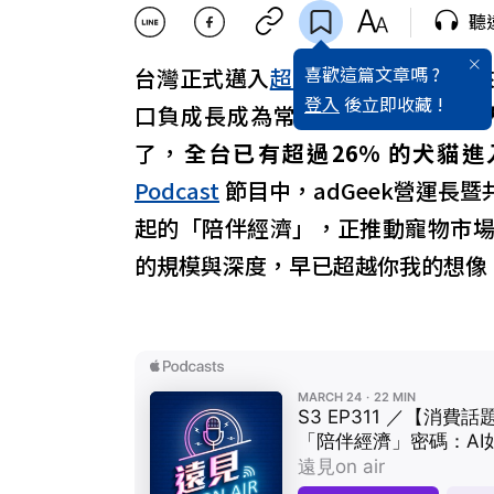
聽
喜歡這篇文章嗎 ?
台灣正式邁入
超高齡
社會，伴隨而
登入
後立即收藏 !
口負成長成為常態，情感的寄託正
了，
全台已有超過26% 的犬貓
Podcast
節目中，adGeek營運長
起的「陪伴經濟」，正推動寵物市
的規模與深度，早已超越你我的想像