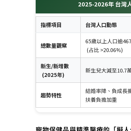
2025-2026年
指標項目
台灣人口動態
65歲以上人口逾467
總數量觀察
(占比 >20.06%)
新生/新增數
新生兒大減至10.7
(2025年)
結婚率降、負成長
趨勢特性
扶養負擔加重
寵物保健品與精準醫療的「擬