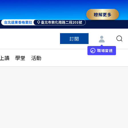
瞭解更多
訂閱
特色頻道
訂閱
見線上讀
ESG遠見
職場雷達
上讀
學堂
活動
多訂閱方案
城市學
刊購買
健康遠見
子報訂閱
華人精英論壇
享知識包
領導影響力學院