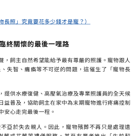
物長照」究竟要花多少錢才是寵？）
與臨終關懷的最後一哩路
聲，飼主自然希望能給予最有尊嚴的照護。寵物跟人
退、失智、癱瘓等不可逆的問題，這催生了「寵物長
，提供水療復健、高壓氧治療及專業照護員的全天候
日益普及，協助飼主在家中為末期寵物進行疼痛控制
中安心走完最後一程。
楚不亞於失去親人。因此，寵物殯葬不再只是處理遺
樹葬或花葬等禮儀服務。甚至有業者推出「生前契