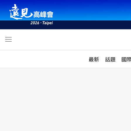
文
最新
最新
話題
國
雜誌目錄
活動
話題
AI
學堂
專題報導
科技
教育
遠見ON AIR
影音
合作