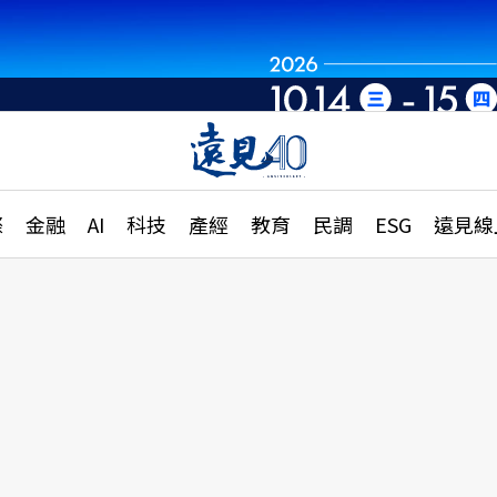
章
特輯
文章
大學升學、職涯攻略
遠
際
金融
AI
科技
產經
教育
民調
ESG
遠見線
國際
更
縣市施政調查全解析
金融
單
民調
產經
電
好享生活
獨
專欄