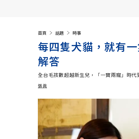
【遠見40週年慶】訂《遠見》贈實用家電3選1+暢銷好
首頁
話題
時事
每四隻犬貓，就有一
解答
全台毛孩數超越新生兒，「一寶兩寵」時代
張眞
加入追蹤
張眞