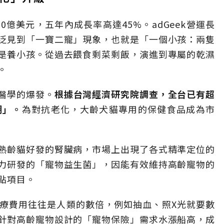
00億美元，五年內成長率高達45%。adGeek營運長
泛見到「一寶二寵」現象，也就是「一個小孩：兩隻
是養小孩。從過去餵食剩菜剩飯，演進到專屬的乾濕
。
醫學的爆發。
根據台灣經濟研究院調查，全台已有超
期」。
為對抗老化，大齡犬貓專用的保健食品成為市
熟齡貓好發的腎臟病，市場上出現了各式精準定位的
力研發的「寵物益生菌」，因能有效維持高齡寵物的
點項目。
療費用往往是人類的數倍，例如抽血、照X光就要數
針對高齡寵物設計的「寵物保險」需求水漲船高，成