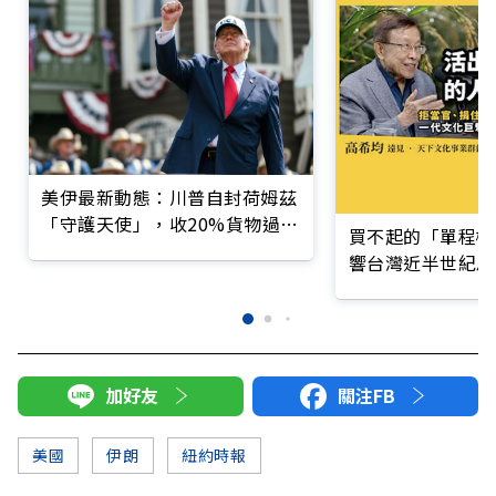
美伊最新動態：川普自封荷姆茲
「守護天使」，收20%貨物過路
買不起的「單程機
費
響台灣近半世紀思
加好友
關注FB
美國
伊朗
紐約時報