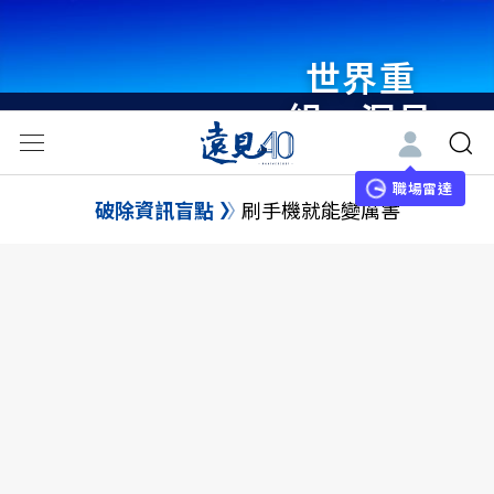
世界重
組・洞見
未來 與
世界領袖
職場雷達
破除資訊盲點
刷手機就能變厲害
同行