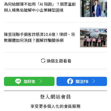
為何給銀彈不如用「AI 陪跑」？朋思富創
辦人楊雋佑破解中小企業轉型困境
陳昱瑄聯手掮客詐慈濟10.6億！律師、宗
教團體如何洗錢？圖解詐騙關係網
換個主題看看
加好友
關注FB
登入網站會員
享受更多個人化的會員服務