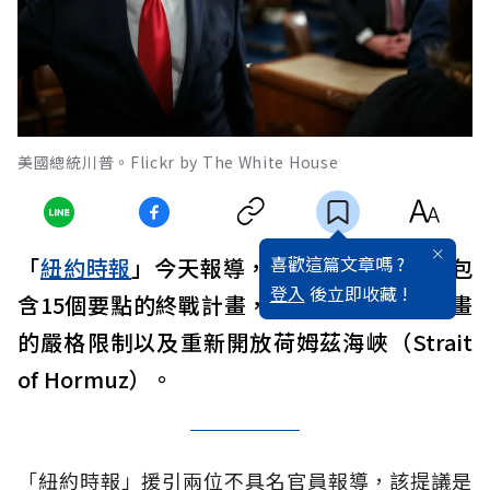
美國總統川普。Flickr by The White House
喜歡這篇文章嗎 ?
「
紐約時報
」今天報導，
美國
已向
伊朗
提出包
登入
後立即收藏 !
含15個要點的終戰計畫，其中包括對其核計畫
的嚴格限制以及重新開放荷姆茲海峽（Strait
of Hormuz）。
「紐約時報」援引兩位不具名官員報導，該提議是