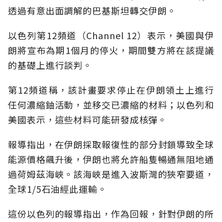
透過有意出面調解的巴基斯坦轉交伊朗。
以色列第12頻道（Channel 12）表示，美國與伊
朗將宣布為期1個月的停火，期間雙方將在該提議
的基礎上進行談判。
第12頻道稱，該計畫要求停止在伊朗領土上進行
任何濃縮鈾活動，並移交已濃縮的材料；以色列和
美國表示，這些材料可能研發成核彈。
報導指出，在伊朗採取報復性的部分封鎖導致全球
能源價格飆升後，伊朗也將允許船隻暢通無阻地通
過荷姆茲海峽。該海峽是進入波斯灣的狹窄要道，
全球1/5石油經此運輸。
這份以色列的報導指出，作為回報，針對伊朗的所