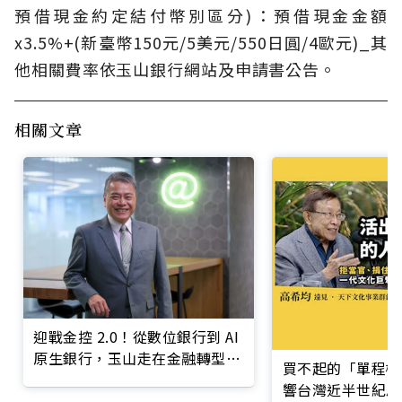
預借現金約定結付幣別區分)：預借現金金額
x3.5%+(新臺幣150元/5美元/550日圓/4歐元)_其
他相關費率依玉山銀行網站及申請書公告。
相關文章
迎戰金控 2.0！從數位銀行到 AI
原生銀行，玉山走在金融轉型最
買不起的「單程機
前線
響台灣近半世紀思