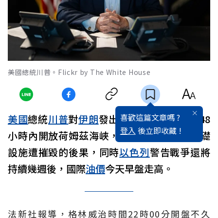
美國總統川普。Flickr by The White House
喜歡這篇文章嗎 ?
美國
總統
川普
對
伊朗
發出最後通牒，要求在48
登入
後立即收藏 !
小時內開放荷姆茲海峽，否則將面臨能源基礎
設施遭摧毀的後果，同時
以色列
警告戰爭還將
持續幾週後，國際
油價
今天早盤走高。
法新社報導，格林威治時間22時00分開盤不久