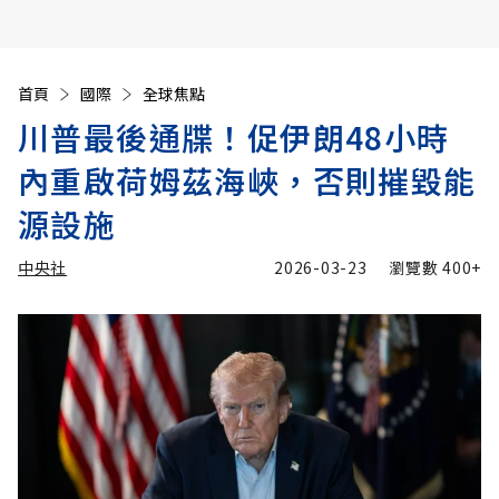
首頁
國際
全球焦點
川普最後通牒！促伊朗48小時
內重啟荷姆茲海峽，否則摧毀能
源設施
中央社
2026-03-23
瀏覽數
400+