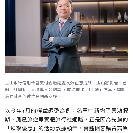
玉山銀行信用卡暨支付金融處處長張正志提到，玉山將影音平台
的「訂閱制」大膽導入金融業 ，成功推出「UP選」方案，開創
跨界融合的數位金融新商模 。
以今年7月的權益調整為例，名單中新增了喜鴻假
期、鳳凰旅遊等實體旅行社通路，正是因為先前的
「領取優惠」的活動數據顯示，實體團客購買高單