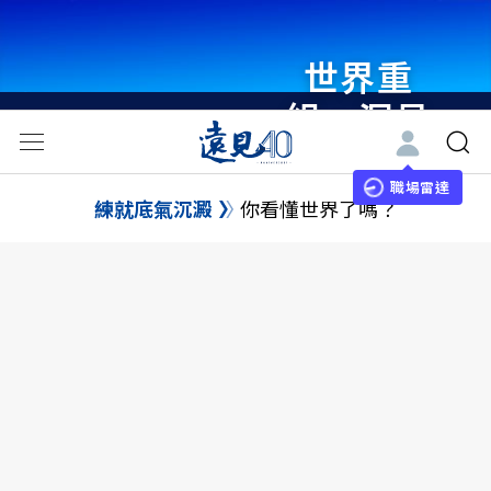
世界重
組・洞見
未來 與
世界領袖
職場雷達
練就底氣沉澱
你看懂世界了嗎？
同行