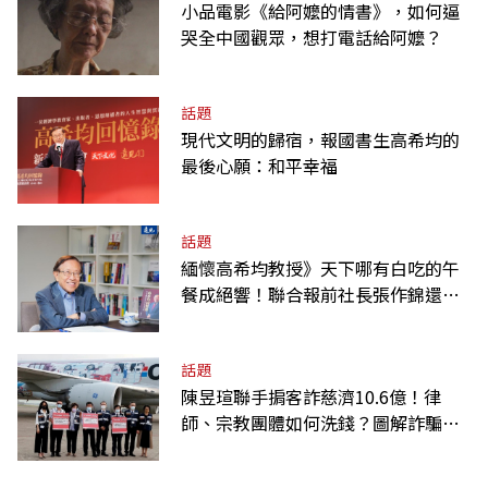
小品電影《給阿嬤的情書》，如何逼
哭全中國觀眾，想打電話給阿嬤？
話題
現代文明的歸宿，報國書生高希均的
最後心願：和平幸福
話題
緬懷高希均教授》天下哪有白吃的午
餐成絕響！聯合報前社長張作錦還原
「經典名言」由來
話題
陳昱瑄聯手掮客詐慈濟10.6億！律
師、宗教團體如何洗錢？圖解詐騙關
係網