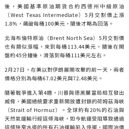
後，美國基準原油期貨合約西德州中級原油
（West Texas Intermediate）5月交割價上漲
1.8%，飆破每桶100美元，隨後才略為回落。
北海布倫特原油（Brent North Sea）5月交割價
也有類似漲幅，來到每桶113.44美元，隨後在開
盤約45分鐘後，滑落到每桶111美元左右。
2月27日，在美以對伊朗展開攻擊的前一天，兩者
價格分別為每桶67.02美元與72.48美元。
隨著戰爭進入第4週，川普與德黑蘭當局相互發出
威脅，美國總統要求重新開放遭封鎖的
荷姆茲海峽
（Strait of Hormuz）。全球約有20%的石油與
天然氣運輸行經這條海峽，如今航運受阻導致通過
這條狹窄水道的所有石油運輸陷入停擺，國際油價