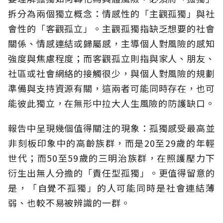
拆分為兩個獨立概念：情感性的「主觀孤獨」與社
會性的「客觀孤立」。主觀孤獨指缺乏想要的社會
關係、情感連結或歸屬感，主導個人對風險的感知
強度與焦慮程度；而客觀孤立則指與家人、朋友、
社區或社會網絡的接觸很少，與個人對風險的規劃
準備與支持資源有關，這兩者可能同時存在，也可
能彼此獨立，在無形中拉大人生風險的防護缺口。
報告中呈現幾個值得關注的現象：孤獨感受最高並
非刻板印象中的高齡族群，而是20至29歲的年輕
世代；而50至59歲的三明治族群，在照護壓力下
衍生出無人分擔的「責任型孤獨」。更值得留意的
是，「自覺不孤獨」的人可能同時是社會連結薄
弱、也較不易被辨識的一群。