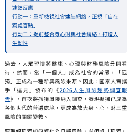
連鎖反應
行動一：重新檢視社會連結網絡，正視「自在
獨處盲點」
行動二：提前整合身心財與社會網絡，打造人
生韌性
過去，大眾習慣將健康、心理與財務風險分開看
待，然而，當「一個人」成為社會的常態，「孤
獨」正成為一種新興風險來源。因此，國泰人壽攜
手「遠見」發布的《
2026人生風險趨勢調查報
告
》，首次將孤獨風險納入調查，發現孤獨已成為
各個世代的普遍處境，更成為放大身、心、財三重
風險的關鍵變數。
要理解孤獨如何轉化為具體風險，必須將「孤獨」