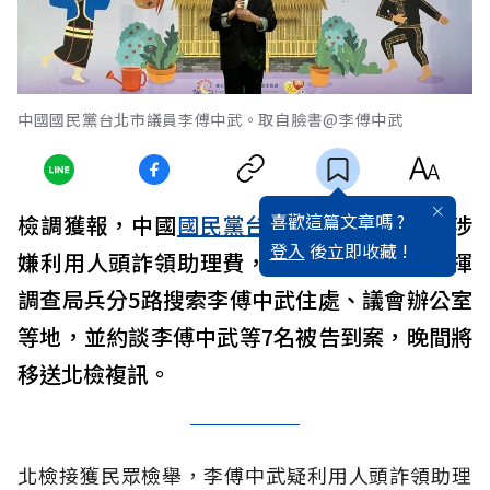
中國國民黨台北市議員李傅中武。取自臉書@李傅中武
喜歡這篇文章嗎 ?
檢調獲報，中國
國民黨
台北市
議員李傅中武涉
登入
後立即收藏 !
嫌利用人頭詐領助理費，台北地檢署今天指揮
調查局兵分5路搜索李傅中武住處、議會辦公室
等地，並約談李傅中武等7名被告到案，晚間將
移送北檢複訊。
北檢接獲民眾檢舉，李傅中武疑利用人頭詐領助理