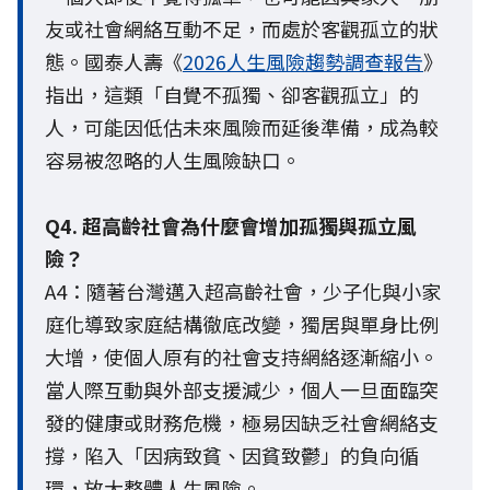
友或社會網絡互動不足，而處於客觀孤立的狀
態。國泰人壽《
2026人生風險趨勢調查報告
》
指出，這類「自覺不孤獨、卻客觀孤立」的
人，可能因低估未來風險而延後準備，成為較
容易被忽略的人生風險缺口。
Q4. 超高齡社會為什麼會增加孤獨與孤立風
險？
A4：隨著台灣邁入超高齡社會，少子化與小家
庭化導致家庭結構徹底改變，獨居與單身比例
大增，使個人原有的社會支持網絡逐漸縮小。
當人際互動與外部支援減少，個人一旦面臨突
發的健康或財務危機，極易因缺乏社會網絡支
撐，陷入「因病致貧、因貧致鬱」的負向循
環，放大整體人生風險。