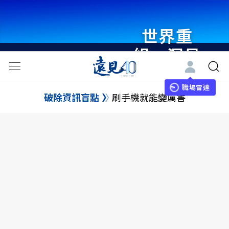
世界重
組・洞見
未來 與
世界領袖
職場雷達
破除資訊盲點
刷手機就能變厲害
同行