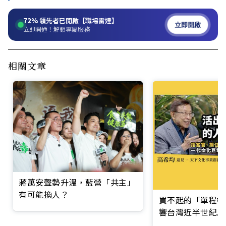
72%
領先者已開啟【職場雷達】
立即開啟
立即開通！解鎖專屬服務
相關文章
蔣萬安聲勢升溫，藍營「共主」
有可能換人？
買不起的「單程機
響台灣近半世紀思