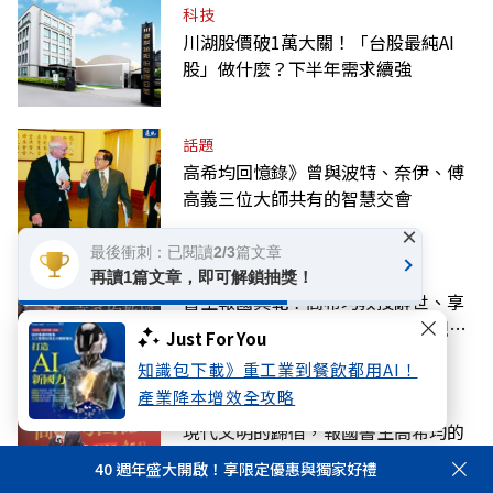
科技
川湖股價破1萬大關！「台股最純AI
股」做什麼？下半年需求續強
話題
高希均回憶錄》曾與波特、奈伊、傅
高義三位大師共有的智慧交會
×
最後衝刺：已閱讀2/3篇文章
話題
再讀1篇文章，即可解鎖抽獎！
書生報國典範！高希均教授辭世、享
耆壽90歲，為華人世界留下進步觀念
Just For You
的精神遺產
知識包下載》重工業到餐飲都用AI！
產業降本增效全攻略
話題
現代文明的歸宿，報國書生高希均的
最後心願：和平幸福
40 週年盛大開啟！享限定優惠與獨家好禮