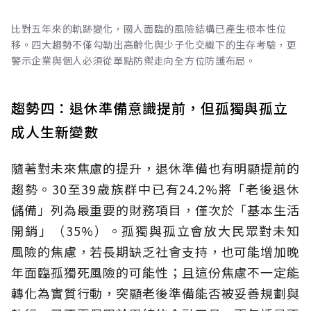
比對五年來的軌跡變化，國人面臨的風險結構已產生根本性位
移。四大趨勢不僅勾勒出高齡化與少子化交織下的生存考驗，更
警示企業與個人必須從單點防禦走向全方位防護布局。
趨勢四：退休準備意識提前，但孤獨與孤立
成人生新變數
隨著對未來焦慮的提升，退休準備也有明顯提前的
趨勢。30至39歲族群中已有24.2%將「老後退休
儲備」列為最重要的財務項目，僅次於「基本生活
開銷」（35%）。孤獨與孤立會放大民眾對未知
風險的焦慮，若長期缺乏社會支持，也可能增加晚
年面臨孤獨死風險的可能性；且這份焦慮不一定能
轉化為實質行動，突顯老後準備能否被妥善規劃與