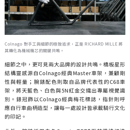
Colnago 對手工與細節的極致追求，正是 RICHARD MILLE 將
其轉化為機械機芯的關鍵共鳴。
細節之中，更可見兩大品牌的設計共鳴。橋板星形
結構靈感源自Colnago經典Master車架，兼顧剛
性與輕量；腕錶配色則取自品牌代表性的C68車
架，將天藍色、白色與5N紅金交織出專屬視覺識
別。錶冠飾以Colnago經典梅花標誌，指針則呼
應自行車曲柄造型，讓每一處設計皆承載騎行文化
的印記。