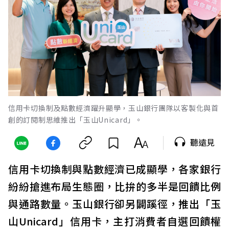
信用卡切換制及點數經濟躍升顯學，玉山銀行團隊以客製化與首
創的訂閱制思維推出「玉山Unicard」。
聽遠見
信用卡切換制與點數經濟已成顯學，各家銀行
紛紛搶進布局生態圈，比拚的多半是回饋比例
與通路數量。玉山銀行卻另闢蹊徑，推出「玉
山Unicard」信用卡，主打消費者自選回饋權