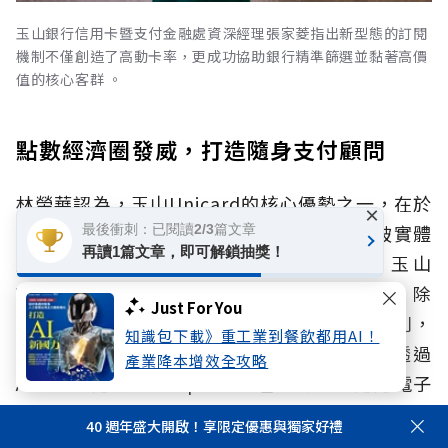
玉山銀行信用卡暨支付金融處資深經理張家菱指出新型態的訂閱
機制不僅創造了高動卡率，更成功協助銀行精準篩選並黏著高價
值的核心客群 。
點數經濟圈發威，打造隨身支付顧問
林榮華認為，玉山Unicard的核心優勢之一，在於
×
其與「玉山 Wallet」電子支付的結合，打破實體
最後衝刺：已閱讀2/3篇文章
再讀1篇文章，即可解鎖抽獎！
刷卡限制，實現一站式數位金融體驗。玉山
Wallet一直是玉山銀行經營卡友的重要工具，除
Just For You
了可以讓卡友透過APP自主管理額度、消費類別，
知識包下載》重工業到餐飲都用AI！
即時掌握交易資訊提升用卡安全外，更可以透過
產業降本增效全攻略
APP自由運用玉山e point，甚至將回饋透過電子
支付的功能帶到國內外超過百萬的消費場景運用。
40 週年盛大開啟！享限定優惠與獨家好禮