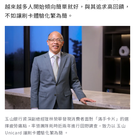
越來越多人開始傾向簡單就好，與其追求高回饋，
不如讓刷卡體驗化繁為簡。
玉山銀行資深副總經理林榮華發現消費者面對「滿手卡片」的選
擇疲勞痛點，率領團隊耗時近兩年進行田野調查，致力以 玉山
Unicard 讓刷卡體驗化繁為簡 。