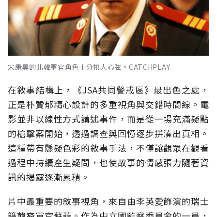
宋康昊的北韓軍官角色十分扣人心弦。CATCHPLAY
在敘事結構上，《JSA共同警戒區》最出色之處，
正是朴贊郁精心設計的多重視角與交錯時間線。電
影並非以線性方式講述事件，而是從一場充滿疑點
的槍擊案開始，透過調查與回憶逐步拼湊出真相。
這種帶有懸疑色彩的敘事手法，不僅讓觀眾在觀看
過程中持續產生疑問，也使故事的情感張力隨著資
訊的揭露逐漸累積。
片中最重要的敘事視角，來自由李英愛飾演的瑞士
籍韓裔軍官蘇菲。作為中立國監察委員會的一員，