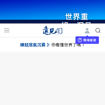
世界重
組・洞見
未來 與
世界領袖
職場雷達
練就底氣沉澱
你看懂世界了嗎？
同行