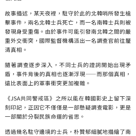
故事描述，某天夜裡，駐守於此的北韓哨所發生槍
擊事件，兩名北韓士兵死亡，而一名南韓士兵則被
發現身受重傷。由於事件可能引發南北韓之間的嚴
重外交衝突，國際監督機構派出一名調查官前往釐
清真相。
隨著調查逐步深入，不同士兵的證詞開始出現矛
盾，事件背後的真相也逐漸浮現——而那個真相，
遠比表面上的軍事衝突更加複雜。
《JSA共同警戒區》之所以能在韓國影史上留下深
刻印記，正因它不僅僅是一部懸疑調查電影，更是
一部關於分裂民族命運的省思。
透過幾名駐守邊境的士兵，朴贊郁細膩地描繪了南