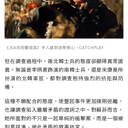
《JSA共同警戒區》令人感到非常揪心。CATCHPLAY
但在調查過程中，南北韓士兵的態度卻顯得異常詭
異。無論是李炳憲飾演的南韓士兵，還是宋康昊所
扮演的北韓軍官，都對調查抱持強烈的抗拒與防
備。
這種不願配合的態度，使整起事件更加撲朔迷離，
也讓調查陷入層層矛盾的證詞之中。對蘇菲而言，
她所面對的不只是一起單純的槍擊案，而是一個被
刻意拼湊、彼此矛盾的敘事迷宮。