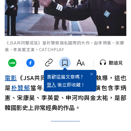
《JSA共同警戒區》是朴贊郁揚名國際的大作，由李炳憲、宋康
昊、李英愛主演。CATCHPLAY
聽遠見
喜歡這篇文章嗎 ?
電影
《JSA共同警戒區》由朴贊郁執導，這也
登入
後立即收藏 !
是
朴贊郁
當年成名的代表作。主演包含李炳
憲、宋康昊、李英愛、申河均與金太祐，是部
韓國影史上非常經典的作品。