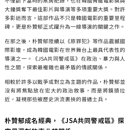
不僅創下當時的票房紀錄，也在韓國青龍電影獎與
大鐘獎奪下最佳影片與導演等多項重要大獎。對許
多影迷而言，這部作品不只是韓國電影的重要里程
碑，更是朴贊郁正式躍升為一線導演的關鍵之作。
在那之後，朴贊郁陸續以《原罪犯》等作品震撼國
際影壇，成為韓國電影在世界舞台上最具代表性的
導演之一。《JSA共同警戒區》在政治、暴力與人
性之間，探索最複雜也最矛盾的情感關係。
相較於許多以戰爭或對立為主題的作品，朴贊郁並
沒有將焦點放在宏大的政治敘事，而是將鏡頭拉
近，凝視那些被歷史洪流裹挾的普通士兵。
朴贊郁成名經典，《JSA共同警戒區》探