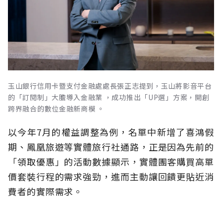
玉山銀行信用卡暨支付金融處處長張正志提到，玉山將影音平台
的「訂閱制」大膽導入金融業 ，成功推出「UP選」方案，開創
跨界融合的數位金融新商模 。
以今年7月的權益調整為例，名單中新增了喜鴻假
期、鳳凰旅遊等實體旅行社通路，正是因為先前的
「領取優惠」的活動數據顯示，實體團客購買高單
價套裝行程的需求強勁，進而主動讓回饋更貼近消
費者的實際需求。