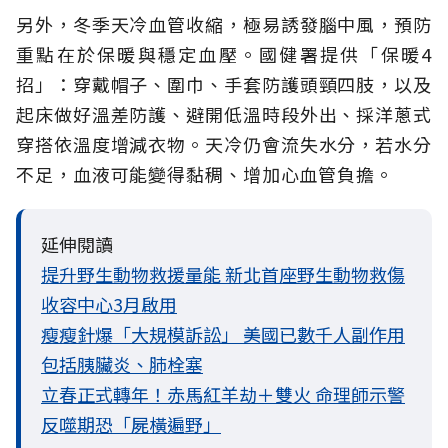
另外，冬季天冷血管收縮，極易誘發腦中風，預防
重點在於保暖與穩定血壓。國健署提供「保暖4
招」：穿戴帽子、圍巾、手套防護頭頸四肢，以及
起床做好溫差防護、避開低溫時段外出、採洋蔥式
穿搭依溫度增減衣物。天冷仍會流失水分，若水分
不足，血液可能變得黏稠、增加心血管負擔。
延伸閱讀
提升野生動物救援量能 新北首座野生動物救傷
收容中心3月啟用
瘦瘦針爆「大規模訴訟」 美國已數千人副作用
包括胰臟炎、肺栓塞
立春正式轉年！赤馬紅羊劫＋雙火 命理師示警
反噬期恐「屍橫遍野」