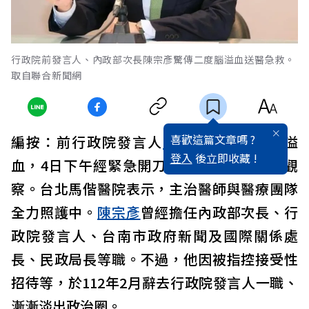
行政院前發言人、內政部次長陳宗彥驚傳二度腦溢血送醫急救。
取自聯合新聞網
喜歡這篇文章嗎 ?
編按：前行政院發言人
陳宗彥
傳出二度腦溢
登入
後立即收藏 !
血，4日下午經緊急開刀，目前在加護病房觀
察。台北馬偕醫院表示，主治醫師與醫療團隊
全力照護中。
陳宗彥
曾經擔任內政部次長、行
政院發言人、台南市政府新聞及國際關係處
長、民政局長等職。不過，他因被指控接受性
招待等，於112年2月辭去行政院發言人一職、
漸漸淡出政治圈。