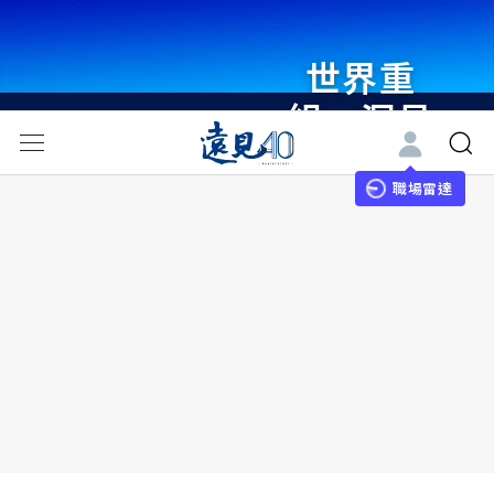
世界重
組・洞見
未來 與
世界領袖
職場雷達
同行