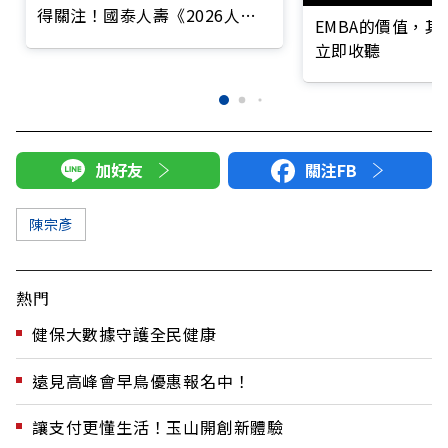
得關注！國泰人壽《2026人生
EMBA的價值，
風險趨勢調查報告》揭示身、
立即收聽
心、財三大風險變化
加好友
關注FB
陳宗彥
熱門
健保大數據守護全民健康
遠見高峰會早鳥優惠報名中！
讓支付更懂生活！玉山開創新體驗