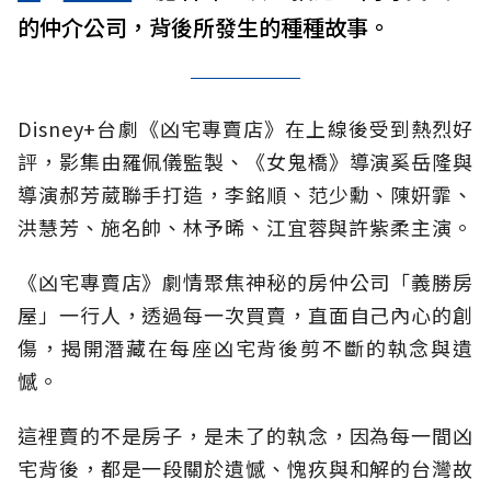
的仲介公司，背後所發生的種種故事。
Disney+台劇《凶宅專賣店》在上線後受到熱烈好
評，影集由羅佩儀監製、《女鬼橋》導演奚岳隆與
導演郝芳葳聯手打造，李銘順、范少勳、陳姸霏、
洪慧芳、施名帥、林予晞、江宜蓉與許紫柔主演。
《凶宅專賣店》劇情聚焦神秘的房仲公司「義勝房
屋」一行人，透過每一次買賣，直面自己內心的創
傷，揭開潛藏在每座凶宅背後剪不斷的執念與遺
憾。
這裡賣的不是房子，是未了的執念，因為每一間凶
宅背後，都是一段關於遺憾、愧疚與和解的台灣故