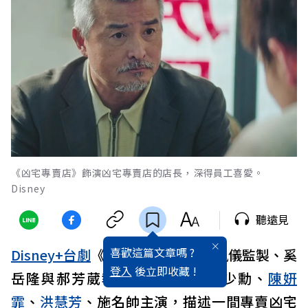
《凶宅專賣店》飾演凶宅專賣店的店長，深得員工喜愛。
Disney
聽遠見
喜歡這篇文章嗎 ?
Disney+
台劇
《凶宅專賣店》由羅佩儀監製、奚
登入
後立即收藏 !
岳隆與郝芳葳執導，
李銘順
、范少勳、
陳姸
霏
、
洪慧芳
、施名帥主演，描述一間專賣凶宅