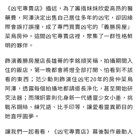
《凶宅專賣店》描述，為了籌措妹妹欣愛高昂的醫
藥費，阿澤決定出售自己居住多年的凶宅，卻因緣
際會誤打誤撞，成了專門買賣凶宅的「義勝房屋」
菜鳥房仲。這間凶宅專賣店裡，聚集了一群性格鮮
明的夥伴。
飾演義勝房屋店長雄哥的李銘順笑稱，拍攝期間入
住的飯店，第一晚都會將燈全部打開、怕看到不該
看的東西；范少勳則飾演住凶宅20年的房仲菜鳥
阿澤，透露每個拍攝地都請道長淨化，甚至開始研
究法器；而陳姸霏則化身新一代通靈少女小墨，挑
戰吊鋼絲、練咒語、比手印等，讓愛看靈異節目的
她直呼圓夢。
讓我們一起看看，《凶宅專賣店》幕後製作最動人