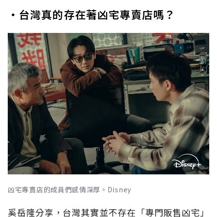
・台灣真的存在著凶宅專賣店嗎？
凶宅專賣店的成員們感情深厚。Disney
奚岳隆分享，台灣其實並不存在「專門販售凶宅」