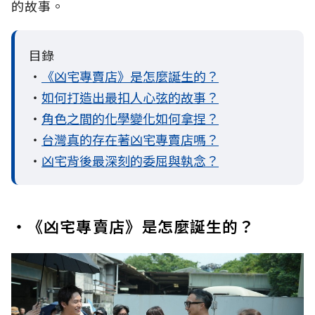
的故事。
目錄
・
《凶宅專賣店》是怎麼誕生的？
・
如何打造出最扣人心弦的故事？
・
角色之間的化學變化如何拿捏？
・
台灣真的存在著凶宅專賣店嗎？
・
凶宅背後最深刻的委屈與執念？
・《凶宅專賣店》是怎麼誕生的？