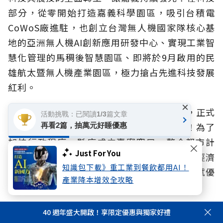
部分，從零開始打造嘉義科學園區，吸引台積電
CoWoS廠進駐，也創立台灣無人機國家隊核心基
地的亞洲無人機AI創新應用研發中心、實現工業智
慧化管理的馬稠後智慧園區、即將於9月啟用的民
雄航太暨無人機產業園區，極力搶占先進科技發展
紅利。
×
華泰名品城動土也是城市轉型的重要里程碑，正式
活動挑戰：已閱讀1/3篇文章
宣告從「生產基地」蛻變成為「消費基地」！為了
再看2篇，抽萬元好睡優惠
加快行政程序，縣府成立專案窗口，整合都市計
Just For You
畫、環評、消防、建照等流程，並頒布「振興經濟
知識包下載》重工業到餐飲都用AI！
獎勵投資大型商業設施補助條例」，提供稅賦優
產業降本增效全攻略
惠，加速商業消費、工業科技並重轉型。
衝刺創新產業的同時，嘉義縣的農業根基積極朝向
40 週年盛大開啟！享限定優惠與獨家好禮