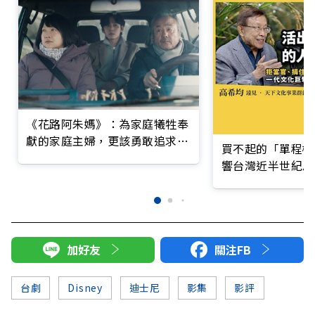
《花路阿朱媽》：為家庭犧牲奉
獻的家庭主婦，更該勇敢追求自
買不起的「單程機
己想要的人生
響台灣近半世紀思
加好友
關注FB
台劇
Disney
迪士尼
影集
影評