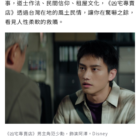
事，道士作法、民間信仰、租屋文化，《凶宅專賣
店》透過台灣在地的風土民情，讓你在驚嚇之餘，
看見人性柔軟的救贖。
《凶宅專賣店》男主角范少勳，飾演阿澤。Disney