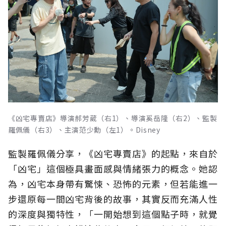
《凶宅專賣店》導演郝芳葳（右1）、導演奚岳隆（右2）、監製
羅佩儀（右3）、主演范少勳（左1）。Disney
監製羅佩儀分享，《凶宅專賣店》的起點，來自於
「凶宅」這個極具畫面感與情緒張力的概念。她認
為，凶宅本身帶有驚悚、恐怖的元素，但若能進一
步還原每一間凶宅背後的故事，其實反而充滿人性
的深度與獨特性，「一開始想到這個點子時，就覺