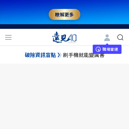
瞭解更多
職場雷達
破除資訊盲點
刷手機就能變厲害