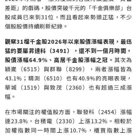
差距」的戲碼，股價突破千元的「千金俱樂部」台
股成員已來到31位，而且看起來勢頭正猛，不少
個股股價持續刷新紀錄。
觀察31檔千金股2026年以來股價漲幅表現，最迅
猛的要屬昇達科（3491），還不到一個月時間，
股價漲幅64.9%、高居千金股漲幅之冠。
其次為
穎崴（6515）與群聯（8299），兩者漲幅皆為
43.1%；精測（6510）也有40.9%的亮眼表現，
華城（1519）與致茂（2360）也有超過三成漲
幅。
在市場關注的權值股方面，聯發科（2454）漲幅
達23.8%，台積電（2330）上漲13.2%。相較於
加權指數同一時間上漲10.7%，櫃買指數上漲