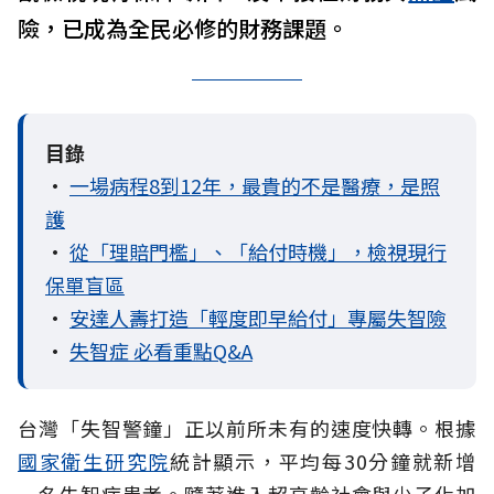
險，已成為全民必修的財務課題。
目錄
•
一場病程8到12年，最貴的不是醫療，是照
護
•
從「理賠門檻」、「給付時機」，檢視現行
保單盲區
•
安達人壽打造「輕度即早給付」專屬失智險
•
失智症 必看重點Q&A
台灣「失智警鐘」正以前所未有的速度快轉。根據
國家衛生研究院
統計顯示，平均每30分鐘就新增
一名失智症患者。隨著進入超高齡社會與少子化加