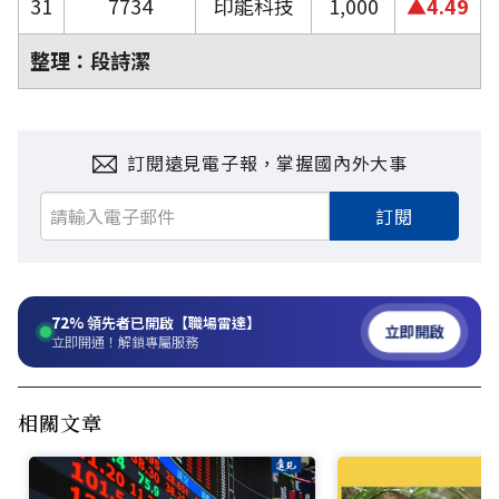
31
7734
印能科技
1,000
▲4.49
整理：段詩潔
訂閱遠見電子報，掌握國內外大事
訂閱
72%
領先者已開啟【職場雷達】
立即開啟
立即開通！解鎖專屬服務
相關文章