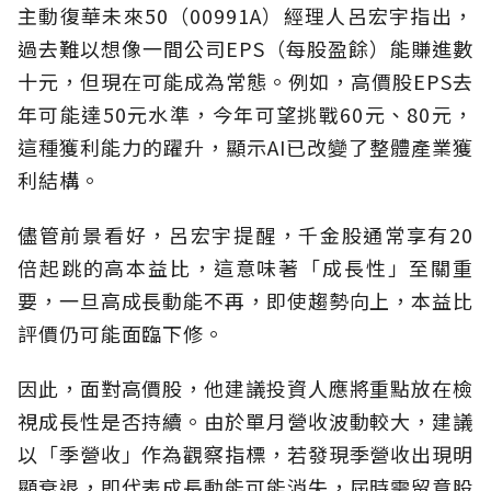
主動復華未來50（00991A）經理人呂宏宇指出，
過去難以想像一間公司EPS（每股盈餘）能賺進數
十元，但現在可能成為常態。例如，高價股EPS去
年可能達50元水準，今年可望挑戰60元、80元，
這種獲利能力的躍升，顯示AI已改變了整體產業獲
利結構。
儘管前景看好，呂宏宇提醒，千金股通常享有20
倍起跳的高本益比，這意味著「成長性」至關重
要，一旦高成長動能不再，即使趨勢向上，本益比
評價仍可能面臨下修。
因此，面對高價股，他建議投資人應將重點放在檢
視成長性是否持續。由於單月營收波動較大，建議
以「季營收」作為觀察指標，若發現季營收出現明
顯衰退，即代表成長動能可能消失，屆時需留意股