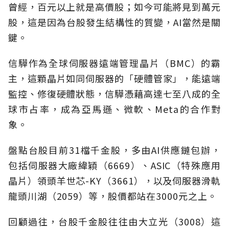
曾經，百元以上就是高價股；如今可能將見到萬元
股，這是因為台股發生結構性的質變，AI當然是關
鍵。
信驊作為全球伺服器遠端管理晶片（BMC）的霸
主，這顆晶片如同伺服器的「硬體管家」，能遠端
監控、修復硬體狀態，信驊憑藉高達七至八成的全
球市占率，成為亞馬遜、微軟、Meta的合作對
象。
盤點台股目前31檔千金股，多由AI供應鏈包辦，
包括伺服器大廠緯穎（6669）、ASIC（特殊應用
晶片）領頭羊世芯-KY（3661），以及伺服器滑軌
龍頭川湖（2059）等，股價都站在3000元之上。
回顧過往，台股千金股往往由大立光（3008）這