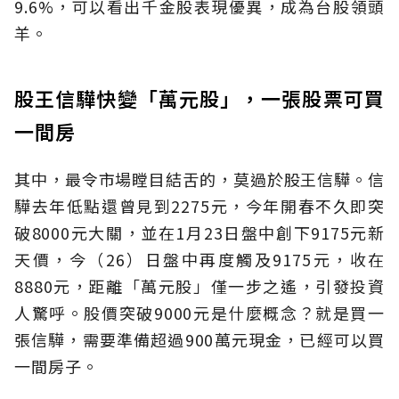
9.6%，可以看出千金股表現優異，成為台股領頭
羊。
股王信驊快變「萬元股」，一張股票可買
一間房
其中，最令市場瞠目結舌的，莫過於股王信驊。信
驊去年低點還曾見到2275元，今年開春不久即突
破8000元大關，並在1月23日盤中創下9175元新
天價，今（26）日盤中再度觸及9175元，收在
8880元，距離「萬元股」僅一步之遙，引發投資
人驚呼。股價突破9000元是什麼概念？就是買一
張信驊，需要準備超過900萬元現金，已經可以買
一間房子。