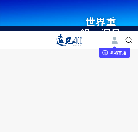
世界重
組・洞見
未來 與
世界領袖
職場雷達
同行