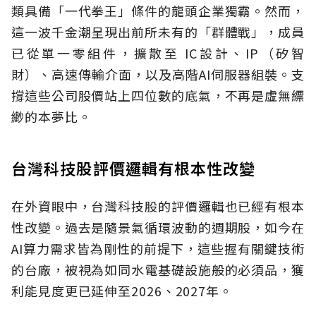
類具備「一代拳王」條件的龍頭企業獨霸。然而，
這一波千金潮呈現出前所未有的「群體戰」，成員
已從單一零組件，擴散至 IC設計、IP（矽智
財）、高速傳輸介面，以及高階AI伺服器組裝。支
撐這些公司股價站上四位數的底氣，不再是虛無縹
緲的本夢比。
台灣科技股評價邏輯有根本性改變
在外資眼中，台灣科技股的評價邏輯也已經有根本
性改變。過去是隨景氣循環波動的週期股，如今在
AI算力需求皆為剛性的前提下，這些握有關鍵技術
的台廠，被視為如同水電基礎設施般的必須品，獲
利能見度更已延伸至2026、2027年。