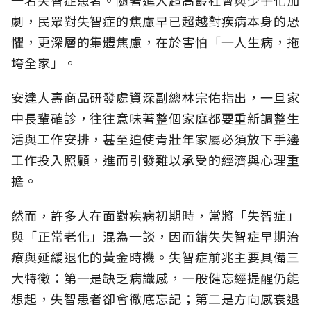
劇，民眾對失智症的焦慮早已超越對疾病本身的恐
懼，更深層的集體焦慮，在於害怕「一人生病，拖
垮全家」。
安達人壽商品研發處資深副總林宗佑指出，一旦家
中長輩確診，往往意味著整個家庭都要重新調整生
活與工作安排，甚至迫使青壯年家屬必須放下手邊
工作投入照顧，進而引發難以承受的經濟與心理重
擔。
然而，許多人在面對疾病初期時，常將「失智症」
與「正常老化」混為一談，因而錯失失智症早期治
療與延緩退化的黃金時機。失智症前兆主要具備三
大特徵：第一是缺乏病識感，一般健忘經提醒仍能
想起，失智患者卻會徹底忘記；第二是方向感衰退