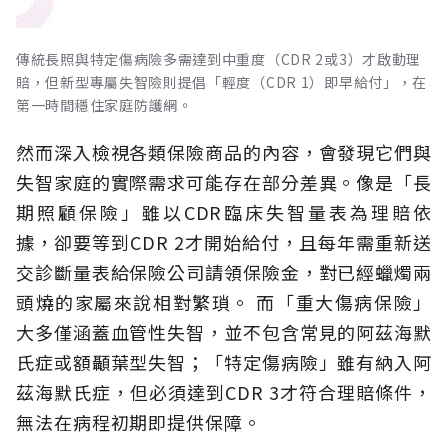
傳統長照與特定傷病險多需達到中重度（CDR 2或3）才啟動理
賠，但新型專屬失智險則提倡「輕度（CDR 1）即早給付」，在
第一時間穩住家庭防護網。
然而深入檢視各類保險商品的內容，會發現它們與
失智家庭的實際需求可能存在部分差異。像是「長
期照顧保險」雖以CDR臨床失智量表為理賠依
據，卻要等到CDR 2才開始給付，且每年需重新送
交診斷量表給保險公司請領保險金，對已經蠟燭兩
頭燒的家屬來說相對繁瑣。
而「重大傷病保險」
大多僅涵蓋血管性失智，並不包含常見的阿茲海默
氏症或額顳葉型失智；「特定傷病險」雖有納入阿
茲海默氏症，但必須達到CDR 3才符合理賠條件，
無法在病程初期即提供保障。