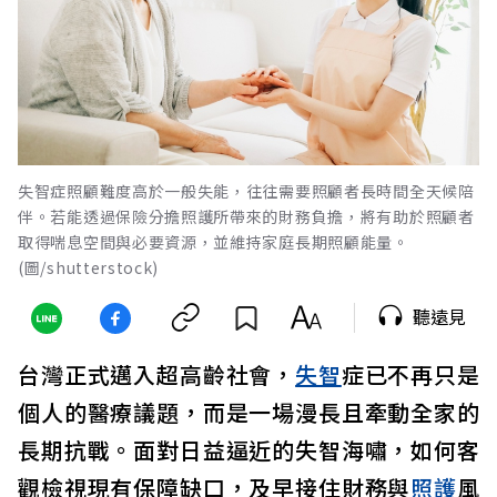
失智症照顧難度高於一般失能，往往需要照顧者長時間全天候陪
伴。若能透過保險分擔照護所帶來的財務負擔，將有助於照顧者
取得喘息空間與必要資源，並維持家庭長期照顧能量。
(圖/shutterstock)
聽遠見
台灣正式邁入超高齡社會，
失智
症已不再只是
個人的醫療議題，而是一場漫長且牽動全家的
長期抗戰。面對日益逼近的失智海嘯，如何客
觀檢視現有保障缺口，及早接住財務與
照護
風