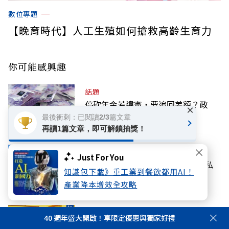
數位專題
【晚育時代】人工生殖如何搶救高齡生育力
你可能感興趣
話題
停砍年金若違憲，要追回差額？政
×
院：判決後依法處理
最後衝刺：已閱讀2/3篇文章
再讀1篇文章，即可解鎖抽獎！
教育
Just For You
最新U.S. News排行榜公布，這所私
知識包下載》重工業到餐飲都用AI！
校在電腦科學異軍突起
產業降本增效全攻略
話題
40 週年盛大開啟！享限定優惠與獨家好禮
高希均回憶錄》曾與波特、奈伊、傅