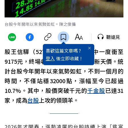
台股今年開年以來氣勢如虹。陳之俊攝
聽遠見
喜歡這篇文章嗎 ?
股王信驊（5274）今（26）日盤中一度衝至
登入
後立即收藏 !
9175元，終場收在8880元，再度刷新天價。統
計台股今年開年以來氣勢如虹，不到一個月的
時間，不僅站穩32000點，漲幅至今已超過
10.7%。其中，股價突破千元的
千金股
已達31
家，成為
台股
上攻的領頭羊。
2026年才開春，漲勢凌厲的台股持續上演「貧富