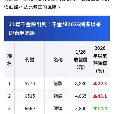
價面臨本益比修正的風險。
31檔千金股出列！千金股2026開春以來
即表現亮眼
2026
1/26
排
年以來
代號
名稱
收盤價
名
漲跌幅
（元）
（%）
1
5274
信驊
8,880
▲22.3
2
6515
穎崴
4,065
▲43.1
3
6669
緯穎
3,840
▼14.4