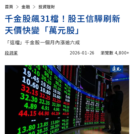
首頁
金融
投資理財
千金股飆31檔！股王信驊刷新
天價快變「萬元股」
「這檔」千金股一個月內漲逾六成
段詩潔
2026-01-26
瀏覽數
4,800+