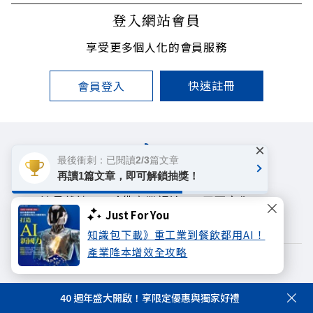
登入網站會員
享受更多個人化的會員服務
快速註冊
會員登入
×
最後衝刺：已閱讀2/3篇文章
再讀1篇文章，即可解鎖抽獎！
遠見雜誌
哈佛商業評論
天下文化
Just For You
未來親子學習平台
50+
領導影響力學院
知識包下載》重工業到餐飲都用AI！
產業降本增效全攻略
著作權聲明
隱私權政策
Copyright© 1999~2026
40 週年盛大開啟！享限定優惠與獨家好禮