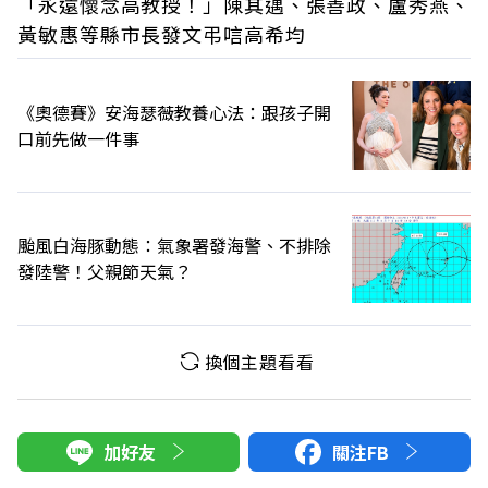
「永遠懷念高教授！」陳其邁、張善政、盧秀燕、
黃敏惠等縣市長發文弔唁高希均
《奧德賽》安海瑟薇教養心法：跟孩子開
口前先做一件事
颱風白海豚動態：氣象署發海警、不排除
發陸警！父親節天氣？
換個主題看看
加好友
關注FB