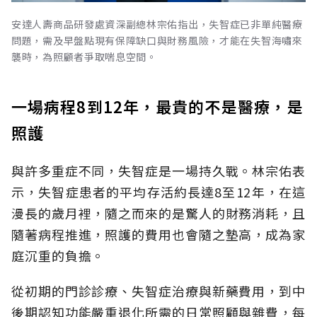
安達人壽商品研發處資深副總林宗佑指出，失智症已非單純醫療
問題，需及早盤點現有保障缺口與財務風險，才能在失智海嘯來
襲時，為照顧者爭取喘息空間。
一場病程8到12年，最貴的不是醫療，是
照護
與許多重症不同，失智症是一場持久戰。林宗佑表
示，失智症患者的平均存活約長達8至12年，在這
漫長的歲月裡，隨之而來的是驚人的財務消耗，且
隨著病程推進，照護的費用也會隨之墊高，成為家
庭沉重的負擔。
從初期的門診診療、失智症治療與新藥費用，到中
後期認知功能嚴重退化所需的日常照顧與雜費，每