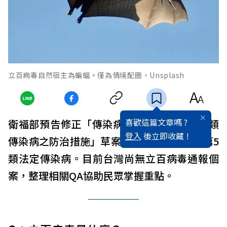
立百病毒自然宿主為蝙蝠。僅為情境配圖，Unsplash
喜歡這篇文章嗎 ?
衛福部預告修正「傳染病分類及第4類與第5類
登入
後立即收藏 !
傳染病之防治措施」草案，新增立百病毒為第5
類法定傳染病。目前台灣尚無立百病毒通報個
案，整理相關QA協助民眾掌握重點。