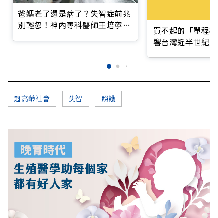
爸媽老了還是病了？失智症前兆
別輕忽！神內專科醫師王培寧呼
買不起的「單程機
籲把握大腦黃金期
響台灣近半世紀思
超高齡社會
失智
照護