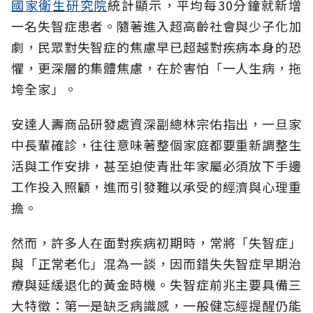
國家衛生研究院
統計顯示，平均每30分鐘就新增
一名失智症患者。隨著進入超高齡社會與少子化加
劇，民眾對失智症的焦慮早已超越對疾病本身的恐
懼，更深層的集體焦慮，在於害怕「一人生病，拖
垮全家」。
安達人壽商品研發處資深副總林宗佑指出，一旦家
中長輩確診，往往意味著整個家庭都要重新調整生
活與工作安排，甚至迫使青壯年家屬必須放下手邊
工作投入照顧，進而引發難以承受的經濟與心理重
擔。
然而，許多人在面對疾病初期時，常將「失智症」
與「正常老化」混為一談，因而錯失失智症早期治
療與延緩退化的黃金時機。失智症前兆主要具備三
大特徵：第一是缺乏病識感，一般健忘經提醒仍能