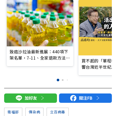
致癌沙拉油最新進展：440項下
架名單，7-11、全家退款方法一
買不起的「單程機
次看
響台灣近半世紀思
加好友
關注FB
衛福部
傳染病
立百病毒