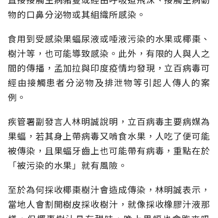
物的口鼻分泌物或其組織所感染。
食用到受感染果蝠尿液或唾液污染的水果或椰棗、
樹汁等，也可能導致感染。此外，有限的人與人之
間的傳播，孟加拉與印度疫情均發現，立百病毒可
經由接觸患者分泌物及排泄物等引起人傳人的案
例。
疾管署副發言人林明誠說明，立百病毒主要病媒為
果蝠，若其身上帶病毒又啃食水果，人吃了便可能
被傳染，且果蝠牙齒上也可能帶有病毒，重點在於
「被污染的水果」就有風險。
至於為何採收椰棗樹汁會造成傳染，林明誠表示，
當地人會割開樹皮採收樹汁，就像採收橡膠汁液那