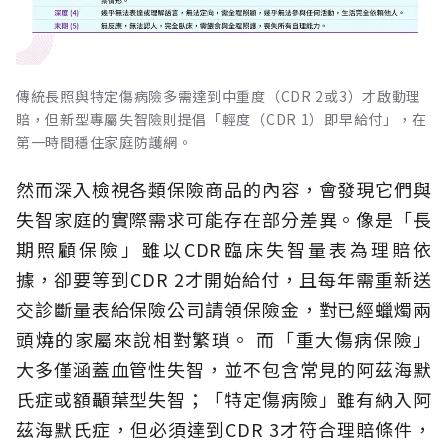
傳統長照與特定傷病險多需達到中重度（CDR 2或3）才啟動理
賠，但新型專屬失智險則提倡「輕度（CDR 1）即早給付」，在
第一時間穩住家庭防護網。
然而深入檢視各類保險商品的內容，會發現它們與
失智家庭的實際需求可能存在部分差異。像是「長
期照顧保險」雖以CDR臨床失智量表為理賠依
據，卻要等到CDR 2才開始給付，且每年需重新送
交診斷量表給保險公司請領保險金，對已經蠟燭兩
頭燒的家屬來說相對繁瑣。
而「重大傷病保險」
大多僅涵蓋血管性失智，並不包含常見的阿茲海默
氏症或額顳葉型失智；「特定傷病險」雖有納入阿
茲海默氏症，但必須達到CDR 3才符合理賠條件，