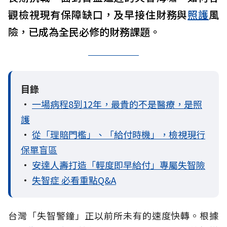
觀檢視現有保障缺口，及早接住財務與
照護
風
險，已成為全民必修的財務課題。
目錄
•
一場病程8到12年，最貴的不是醫療，是照
護
•
從「理賠門檻」、「給付時機」，檢視現行
保單盲區
•
安達人壽打造「輕度即早給付」專屬失智險
•
失智症 必看重點Q&A
台灣「失智警鐘」正以前所未有的速度快轉。根據