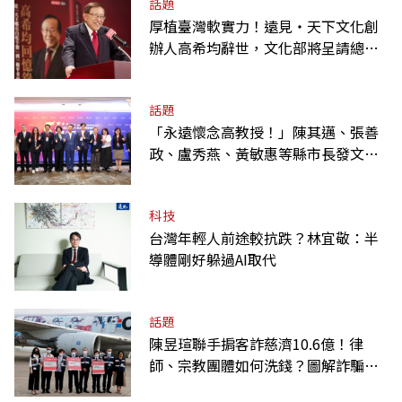
話題
厚植臺灣軟實力！遠見‧天下文化創
辦人高希均辭世，文化部將呈請總統
明令褒揚
話題
「永遠懷念高教授！」陳其邁、張善
政、盧秀燕、黃敏惠等縣市長發文弔
唁高希均
科技
台灣年輕人前途較抗跌？林宜敬：半
導體剛好躲過AI取代
話題
陳昱瑄聯手掮客詐慈濟10.6億！律
師、宗教團體如何洗錢？圖解詐騙關
係網