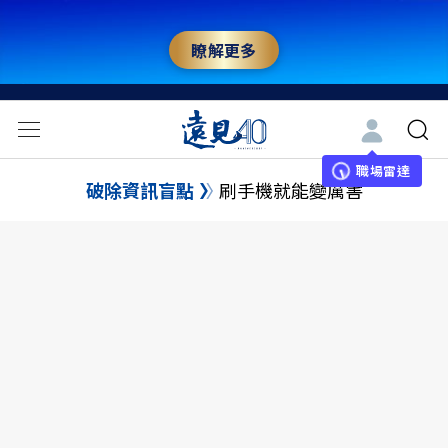
瞭解更多
職場雷達
破除資訊盲點
刷手機就能變厲害