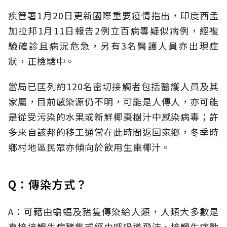
疾管署1月20日更新國際重要疫情指出，印度西孟
加拉邦1月11日報告2例立百病毒疑似病例，經複
驗確診且病況危急，另有3名醫護人員亦出現症
狀，正檢驗中。
當局已匡列約120名密切接觸者包括醫護人員及其
家屬，目前感染源仍不明，可能是人傳人，亦可能
是從受污染的水果或新鮮椰棗樹汁中感染病毒；許
多來自該邦的移工通常在此時間返回家鄉，冬季時
鄉村地區民眾亦傾向於飲用生棗椰汁。
Q：傳染方式？
A：可藉由蝙蝠及豬隻傳染給人類，人類大多數是
直接接觸生病豬隻或經由呼吸道飛沫、接觸生病動