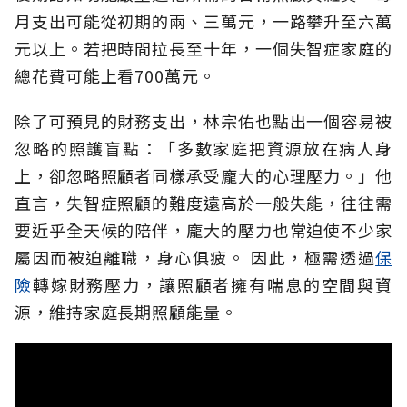
月支出可能從初期的兩、三萬元，一路攀升至六萬
元以上。若把時間拉長至十年，一個失智症家庭的
總花費可能上看700萬元。
除了可預見的財務支出，林宗佑也點出一個容易被
忽略的照護盲點：「多數家庭把資源放在病人身
上，卻忽略照顧者同樣承受龐大的心理壓力。」他
直言，失智症照顧的難度遠高於一般失能，往往需
要近乎全天候的陪伴，龐大的壓力也常迫使不少家
屬因而被迫離職，身心俱疲。
因此，極需透過
保
險
轉嫁財務壓力，讓照顧者擁有喘息的空間與資
源，維持家庭長期照顧能量。