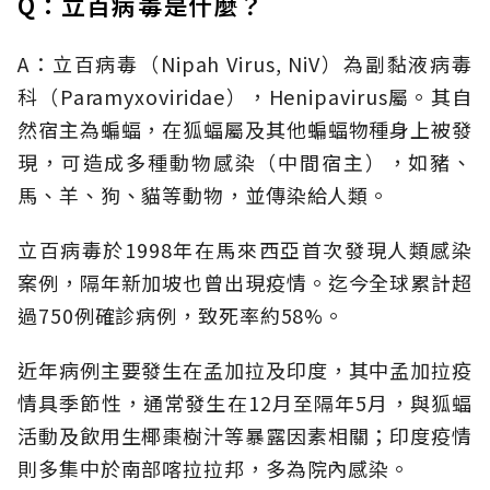
Q：立百病毒是什麼？
A：立百病毒（Nipah Virus, NiV）為副黏液病毒
科（Paramyxoviridae），Henipavirus屬。其自
然宿主為蝙蝠，在狐蝠屬及其他蝙蝠物種身上被發
現，可造成多種動物感染（中間宿主），如豬、
馬、羊、狗、貓等動物，並傳染給人類。
立百病毒於1998年在馬來西亞首次發現人類感染
案例，隔年新加坡也曾出現疫情。迄今全球累計超
過750例確診病例，致死率約58%。
近年病例主要發生在孟加拉及印度，其中孟加拉疫
情具季節性，通常發生在12月至隔年5月，與狐蝠
活動及飲用生椰棗樹汁等暴露因素相關；印度疫情
則多集中於南部喀拉拉邦，多為院內感染。