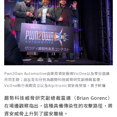
Pwn2Own Automotive由車用資安廠商VicOne以及零日倡議
共同主辦；由左至右分別為趨勢科技威脅研究副總裁葛連、
VicOne執行長鄭奕立以及Alpitronic資安長勞理。曾子軒攝
趨勢科技威脅研究副總裁葛連（Brian Gorenc）
在場邊觀察指出，這種具備傳染性的攻擊路徑，將
資安威脅上升到了國安層級。