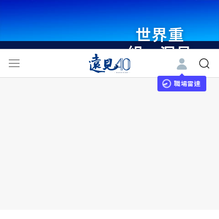
世界重
組・洞見
未來 與
世界領袖
職場雷達
同行