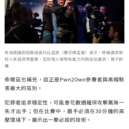
來自德國的冠軍成員托比亞思（雙手捧盃者）表示，修補漏洞對
好人來說非常重要，否則壞人絕對有能力利用這些漏洞。曾子軒
攝
柴爾茲也補充，這正是Pwn2Own參賽者與黑帽駭
客最大的區別。
犯罪者追求穩定性，可能會花數週確保攻擊萬無一
失才出手；但在比賽中，選手必須在30分鐘的高
壓環境下，展示出一擊必殺的技術。