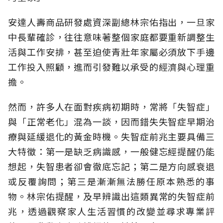
安達人壽商品研發處資深副總林宗佑指出，一旦家
中長輩確診，往往意味著整個家庭都要重新調整生
活與工作安排，甚至迫使青壯年家屬必須放下手邊
工作投入照顧，進而引發難以承受的經濟與心理重
擔。
然而，許多人在面對疾病初期時，常將「失智症」
與「正常老化」混為一談，因而錯失失智症早期治
療與延緩退化的黃金時機。失智症前兆主要具備三
大特徵：第一是缺乏病識感，一般健忘經提醒仍能
想起，失智患者卻會徹底忘記；第二是方向感衰退
或反覆詢問；第三是漸漸無法勝任原本熟悉的事
物。林宗佑提醒，及早辨識出這類異常的失智症前
兆，透過觀察家人生活習慣的改變並尋求專業評