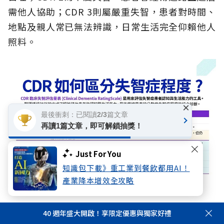
需他人協助；CDR 3則屬嚴重失智，患者對時間、
地點及親人常已無法辨識，日常生活完全仰賴他人
照料。
×
最後衝刺：已閱讀2/3篇文章
再讀1篇文章，即可解鎖抽獎！
Just For You
知識包下載》重工業到餐飲都用AI！
產業降本增效全攻略
傳統長照與特定傷病險多需達到中重度（CDR 2或3）才啟動理
40 週年盛大開啟！享限定優惠與獨家好禮
賠，但新型專屬失智險則提倡「輕度（CDR 1）即早給付」，在