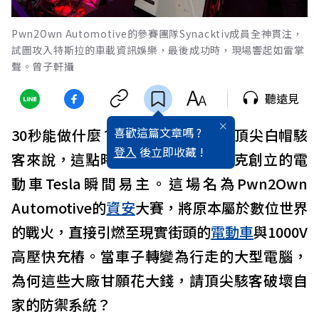
Pwn2Own Automotive的參賽團隊Synacktiv成員全神貫注，
試圖攻入特斯拉的車載資訊娛樂，最後成功時，現場響起如雷掌
聲。曾子軒攝
聽遠見
喜歡這篇文章嗎 ?
30秒能做什麼？對於在東京參賽的頂尖白帽駭
登入
後立即收藏 !
客來說，這點時間足夠讓一台馬斯克創立的電
動車Tesla瞬間易主。這場名為Pwn2Own
Automotive的
資安
大賽，將原本屬於數位世界
的戰火，直接引燃至現實街頭的
電動車
與1000V
高壓快充樁。當車子轉變為行走的大型電腦，
為何這些大廠甘願花大錢，請頂尖駭客破壞自
家的防禦系統？