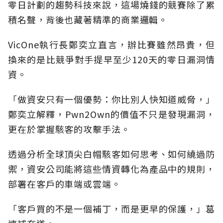
零日計劃的趨勢科技來說，這場燒錢的競賽除了累
積名聲，背後也藏著精準的商業邏輯。
VicOne執行長鄭奕立直言，辦比賽雖然昂貴，但
換來的是比競爭對手提早至少120天的零日漏洞情
資。
「做資安只有一個優勢：你比別人快知道威脅，」
鄭奕立解釋，Pwn2Own的價值不只是發現漏洞，
更在於掌握駭客的攻擊手法。
透過分析全球頂尖白帽駭客如何思考、如何繞過防
禦，資安公司能將這些情資轉化為產品中的規則，
部署在客戶的車端或雲端。
「客戶買的不是一個補丁，而是更早的保護，」葛