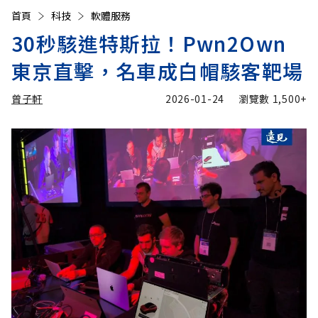
首頁
科技
軟體服務
30秒駭進特斯拉！Pwn2Own
東京直擊，名車成白帽駭客靶場
曾子軒
2026-01-24
瀏覽數
1,500+