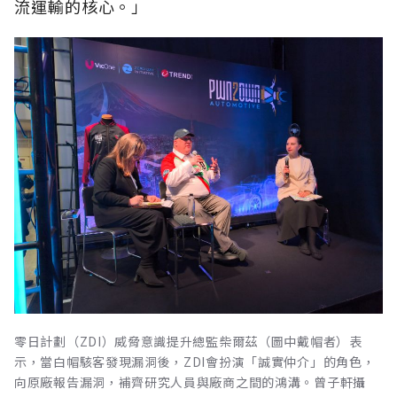
流運輸的核心。」
零日計劃（ZDI）威脅意識提升總監柴爾茲（圖中戴帽者）表
示，當白帽駭客發現漏洞後，ZDI會扮演「誠實仲介」的角色，
向原廠報告漏洞，補齊研究人員與廠商之間的鴻溝。曾子軒攝