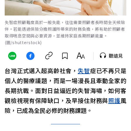
失智症照顧難度高於一般失能，往往需要照顧者長時間全天候陪
伴。若能透過保險分擔照護所帶來的財務負擔，將有助於照顧者
取得喘息空間與必要資源，並維持家庭長期照顧能量。
(圖/shutterstock)
聽遠見
台灣正式邁入超高齡社會，
失智
症已不再只是
個人的醫療議題，而是一場漫長且牽動全家的
長期抗戰。面對日益逼近的失智海嘯，如何客
觀檢視現有保障缺口，及早接住財務與
照護
風
險，已成為全民必修的財務課題。