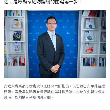
估，是啟動家庭防護網的關鍵第一步。
安達人壽商品研發處資深副總林宗佑指出，失智症已非單純醫療
問題，需及早盤點現有保障缺口與財務風險，才能在失智海嘯來
襲時，為照顧者爭取喘息空間。