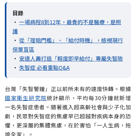
目錄
•
一場病程8到12年，最貴的不是醫療，是照
護
•
從「理賠門檻」、「給付時機」，檢視現行
保單盲區
•
安達人壽打造「輕度即早給付」專屬失智險
•
失智症 必看重點Q&A
台灣「失智警鐘」正以前所未有的速度快轉。根據
國家衛生研究院
統計顯示，平均每30分鐘就新增
一名失智症患者。隨著進入超高齡社會與少子化加
劇，民眾對失智症的焦慮早已超越對疾病本身的恐
懼，更深層的集體焦慮，在於害怕「一人生病，拖
垮全家」。