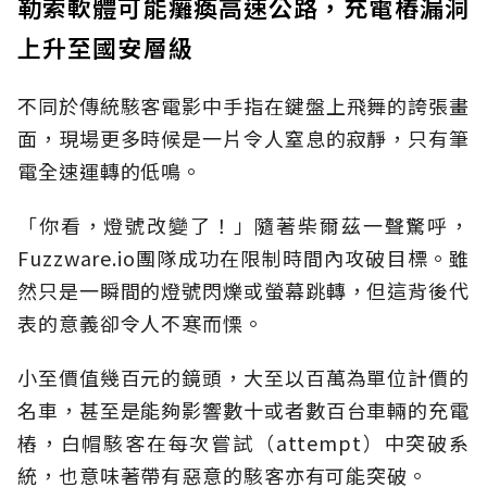
勒索軟體可能癱瘓高速公路，充電樁漏洞
上升至國安層級
不同於傳統駭客電影中手指在鍵盤上飛舞的誇張畫
面，現場更多時候是一片令人窒息的寂靜，只有筆
電全速運轉的低鳴。
「你看，燈號改變了！」隨著柴爾茲一聲驚呼，
Fuzzware.io團隊成功在限制時間內攻破目標。雖
然只是一瞬間的燈號閃爍或螢幕跳轉，但這背後代
表的意義卻令人不寒而慄。
小至價值幾百元的鏡頭，大至以百萬為單位計價的
名車，甚至是能夠影響數十或者數百台車輛的充電
樁，白帽駭客在每次嘗試（attempt）中突破系
統，也意味著帶有惡意的駭客亦有可能突破。