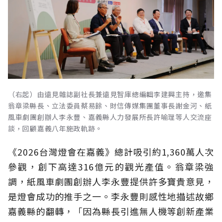
（右起）由遠見雜誌副社長兼遠見智庫總編輯李建興主持，邀集
翁章梁縣長、立法委員蔡易餘、財信傳媒集團董事長謝金河、紙
風車劇團創辦人李永豐、嘉義縣人力發展所長許喻理等人交流座
談，回顧嘉義八年施政軌跡。
《2026台灣燈會在嘉義》總計吸引約1,360萬人次
參觀，創下高達316億元的觀光產值。翁章梁強
調，紙風車劇團創辦人李永豐提供許多寶貴意見，
是燈會成功的推手之一。李永豐則感性地描述故鄉
嘉義縣的翻轉，「因為縣長引進無人機等創新產業