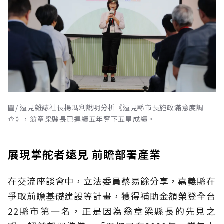
圖/ 遠見雜誌社長楊瑪利說明分析《遠見縣市長施政滿意度調
查》，翁章梁縣長已連續五年奪下五星成績。
展現掌舵者遠見 前瞻部署產業
在交流座談會中，立法委員蔡易餘分享，嘉義縣在
爭取前瞻基礎建設等計畫，獲得補助金額榮登全台
22縣市第一名，正是因為翁章梁縣長的先見之