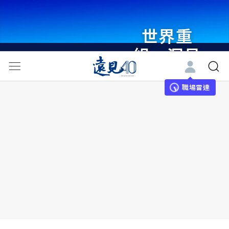
世界重
組・洞見
未來 與
世界領袖
職場雷達
同行