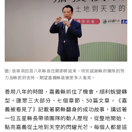
圖/ 翁章梁回首八年縣長任期即將結束，特別感謝縣府團隊的努
力及縣民的支持，期望嘉義縣能被更多人看見。
善用八年的時間，嘉義縣抓住了機會，順利蛻變轉
型。匯聚三大部分、七個章節、50篇文章，《嘉
義被看見了》記載著窮縣翻身的成功故事，講述著
一位五星縣長帶領團隊的動人歷程，從整地開始，
點亮嘉義從土地到天空的閃耀光芒，每個人都是這