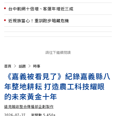
台中航網十倍增、客運年增近三成
近視族當心！重訓跑步暗藏危機
請往下繼續閱讀
首頁
話題
時事
《嘉義被看見了》紀錄嘉義縣八
年整地耕耘 打造農工科技耀眼
的未來黃金十年
遠見雜誌整合傳播部企劃製作
2026-07-27
瀏覽數
5,450+