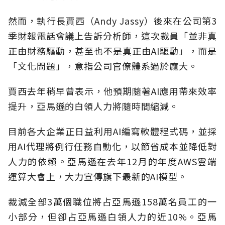
然而，執行長賈西（Andy Jassy）後來在公司第3
季財報電話會議上告訴分析師，這次裁員「並非真
正由財務驅動，甚至也不是真正由AI驅動」，而是
「文化問題」，意指公司官僚體系過於龐大。
賈西去年稍早曾表示，他預期隨著AI應用帶來效率
提升，亞馬遜的白領人力將隨時間縮減。
目前各大企業正日益利用AI編寫軟體程式碼，並採
用AI代理將例行任務自動化，以節省成本並降低對
人力的依賴。亞馬遜在去年12月的年度AWS雲端
運算大會上，大力宣傳旗下最新的AI模型。
裁減全部3萬個職位將占亞馬遜158萬名員工的一
小部分，但卻占亞馬遜白領人力的近10%。亞馬