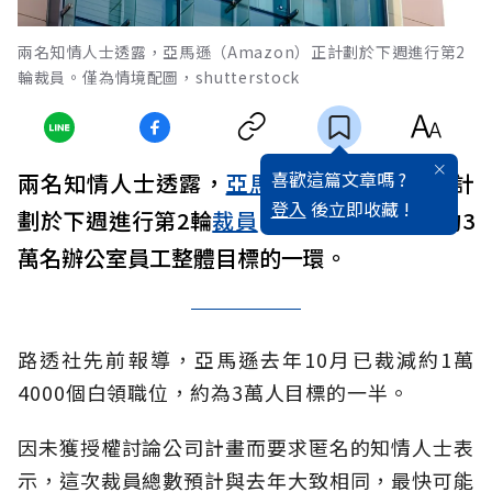
兩名知情人士透露，亞馬遜（Amazon）正計劃於下週進行第2
輪裁員。僅為情境配圖，shutterstock
喜歡這篇文章嗎 ?
兩名知情人士透露，
亞馬遜
（Amazon）正計
登入
後立即收藏 !
劃於下週進行第2輪
裁員
，這是亞馬遜縮減約3
萬名辦公室員工整體目標的一環。
路透社先前報導，亞馬遜去年10月已裁減約1萬
4000個白領職位，約為3萬人目標的一半。
因未獲授權討論公司計畫而要求匿名的知情人士表
示，這次裁員總數預計與去年大致相同，最快可能