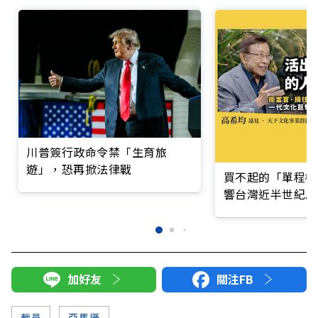
川普簽行政命令禁「生育旅
遊」，恐再掀法律戰
買不起的「單程機
響台灣近半世紀思
加好友
關注FB
裁員
亞馬遜