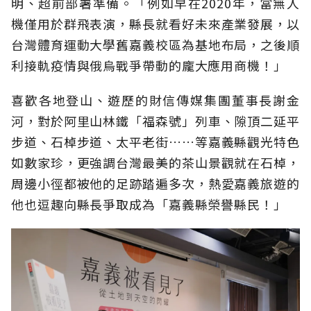
明、超前部署準備。「例如早在2020年，當無人
機僅用於群飛表演，縣長就看好未來產業發展，以
台灣體育運動大學舊嘉義校區為基地布局，之後順
利接軌疫情與俄烏戰爭帶動的龐大應用商機！」
喜歡各地登山、遊歷的財信傳媒集團董事長謝金
河，對於阿里山林鐵「福森號」列車、隙頂二延平
步道、石棹步道、太平老街……等嘉義縣觀光特色
如數家珍，更強調台灣最美的茶山景觀就在石棹，
周邊小徑都被他的足跡踏遍多次，熱愛嘉義旅遊的
他也逗趣向縣長爭取成為「嘉義縣榮譽縣民！」