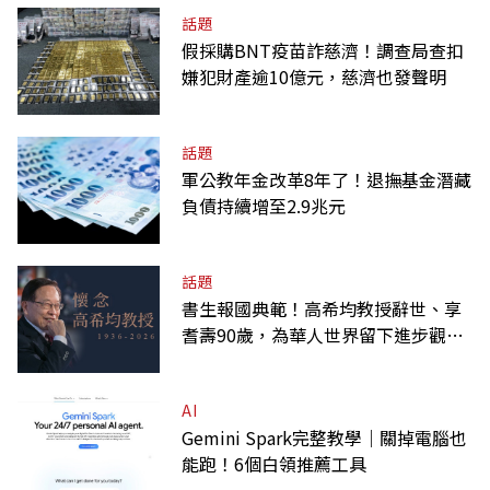
話題
假採購BNT疫苗詐慈濟！調查局查扣
嫌犯財產逾10億元，慈濟也發聲明
話題
軍公教年金改革8年了！退撫基金潛藏
負債持續增至2.9兆元
話題
書生報國典範！高希均教授辭世、享
耆壽90歲，為華人世界留下進步觀念
的精神遺產
AI
Gemini Spark完整教學｜關掉電腦也
能跑！6個白領推薦工具