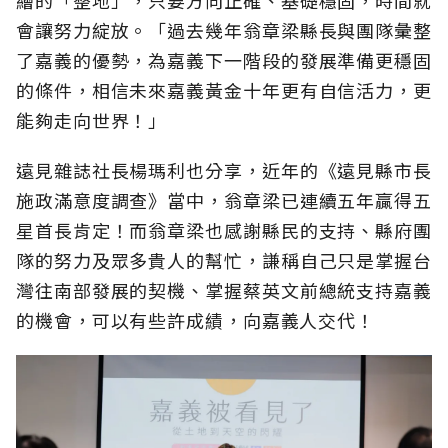
繪的「整地」，只要方向正確、基礎穩固，時間就
會讓努力綻放。「過去幾年翁章梁縣長與團隊彙整
了嘉義的優勢，為嘉義下一階段的發展準備更穩固
的條件，相信未來嘉義黃金十年更有自信活力，更
能夠走向世界！」
遠見雜誌社長楊瑪利也分享，近年的《遠見縣市長
施政滿意度調查》當中，翁章梁已連續五年贏得五
星首長肯定！而翁章梁也感謝縣民的支持、縣府團
隊的努力及眾多貴人的幫忙，謙稱自己只是掌握台
灣往南部發展的契機、掌握蔡英文前總統支持嘉義
的機會，可以有些許成績，向嘉義人交代！