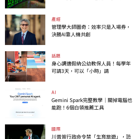
多
產經
管理學大師圖奇：效率只是入場券，
決勝AI靠人機共創
話題
身心調適假納公幼教保人員！每學年
可請3天，可以「小時」請
AI
Gemini Spark完整教學｜關掉電腦也
能跑！6個白領推薦工具
國際
川普簽行政命令禁「生育旅遊」，恐