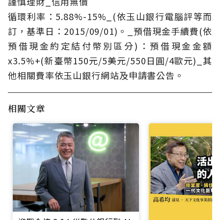
謹慎理財_信用無價
循環利率：5.88%-15%_(依玉山銀行電腦評等而
訂，基準日：2015/09/01)。_預借現金手續費(依
預借現金約定結付幣別區分)：預借現金金額
x3.5%+(新臺幣150元/5美元/550日圓/4歐元)_其
他相關費率依玉山銀行網站及申請書公告。
相關文章