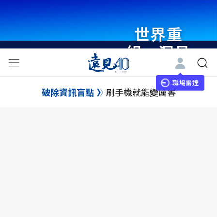
世界重
組・洞見
未來 與
世界領袖
職場雷達
破除資訊盲點
刷手機就能變厲害
同行