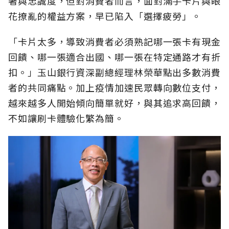
著與忠誠度，但對消費者而言，面對滿手卡片與眼
花撩亂的權益方案，早已陷入「選擇疲勞」。
「卡片太多，導致消費者必須熟記哪一張卡有現金
回饋、哪一張適合出國、哪一張在特定通路才有折
扣。」玉山銀行資深副總經理林榮華點出多數消費
者的共同痛點。加上疫情加速民眾轉向數位支付，
越來越多人開始傾向簡單就好，與其追求高回饋，
不如讓刷卡體驗化繁為簡。