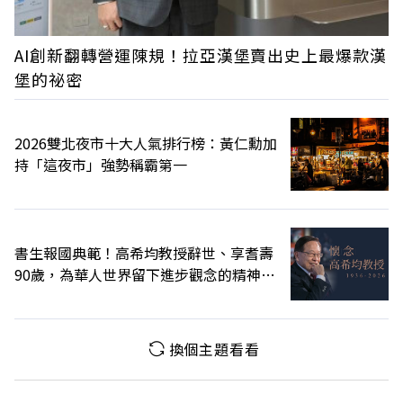
AI創新翻轉營運陳規！拉亞漢堡賣出史上最爆款漢
堡的祕密
2026雙北夜市十大人氣排行榜：黃仁勳加
持「這夜市」強勢稱霸第一
書生報國典範！高希均教授辭世、享耆壽
90歲，為華人世界留下進步觀念的精神遺
產
換個主題看看