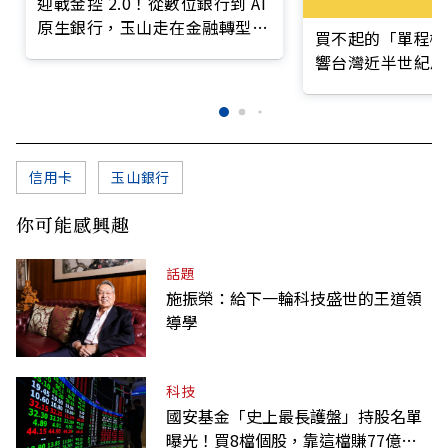
迎戰金控 2.0！從數位銀行到 AI
原生銀行，玉山走在金融轉型最
買不起的「單程機
前線
響台灣近半世紀思
信用卡
玉山銀行
你可能感興趣
話題
施振榮：給下一輪科技盛世的王道領
導學
科技
國安基金「史上最長護盤」持股名單
曝光！買8檔個股，靠這檔賺77億最