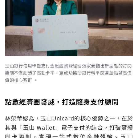
玉山銀行信用卡暨支付金融處資深經理張家菱指出新型態的訂閱
機制不僅創造了高動卡率，更成功協助銀行精準篩選並黏著高價
值的核心客群 。
點數經濟圈發威，打造隨身支付顧問
林榮華認為，玉山Unicard的核心優勢之一，在於
其與「玉山 Wallet」電子支付的結合，打破實體
刷卡限制，實現一站式數位金融體驗。玉山