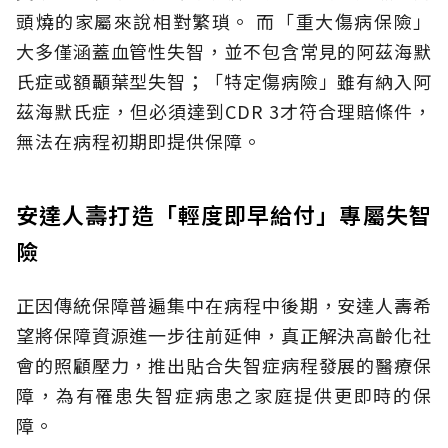
頭燒的家屬來說相對繁瑣。
而「重大傷病保險」
大多僅涵蓋血管性失智，並不包含常見的阿茲海默
氏症或額顳葉型失智；「特定傷病險」雖有納入阿
茲海默氏症，但必須達到CDR 3才符合理賠條件，
無法在病程初期即提供保障。
安達人壽打造「輕度即早給付」專屬失智
險
正因傳統保障普遍集中在病程中後期，安達人壽希
望將保障資源進一步往前延伸，真正解決高齡化社
會的照顧壓力，推出貼合失智症病程發展的醫療保
障，為有罹患失智症病患之家庭提供更即時的保
障。