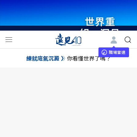
世界重
組・洞見
未來 與
世界領袖
職場雷達
練就底氣沉澱
你看懂世界了嗎？
同行