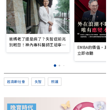
爸媽老了還是病了？失智症前兆
別輕忽！神內專科醫師王培寧呼
EMBA的價值，
籲把握大腦黃金期
立即收聽
超高齡社會
失智
照護