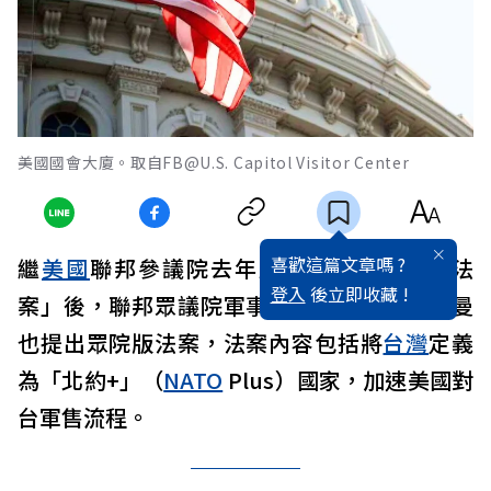
美國國會大廈。取自FB@U.S. Capitol Visitor Center
喜歡這篇文章嗎 ?
繼
美國
聯邦參議院去年底一致通過「豪豬法
登入
後立即收藏 !
案」後，聯邦眾議院軍事委員會副主席魏特曼
也提出眾院版法案，法案內容包括將
台灣
定義
為「北約+」（
NATO
Plus）國家，加速美國對
台軍售流程。