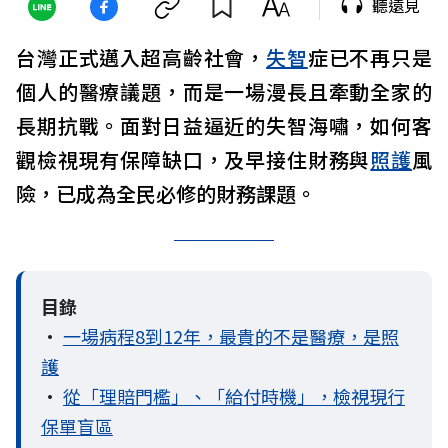
聽遠見
台灣正式邁入超高齡社會，
失智
症已不再只是
個人的醫療議題，而是一場漫長且牽動全家的
長期抗戰。面對日益逼近的失智海嘯，如何客
觀檢視現有保障缺口，及早接住財務與
照護
風
險，已成為全民必修的財務課題。
目錄
•
一場病程8到12年，最貴的不是醫療，是照
護
•
從「理賠門檻」、「給付時機」，檢視現行
保單盲區