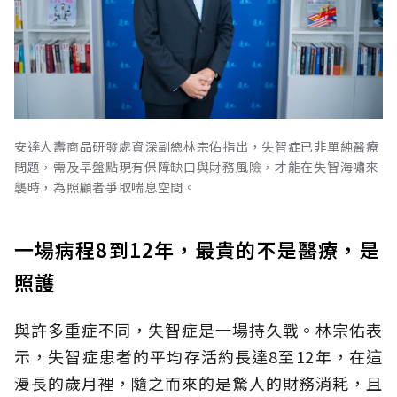
安達人壽商品研發處資深副總林宗佑指出，失智症已非單純醫療
問題，需及早盤點現有保障缺口與財務風險，才能在失智海嘯來
襲時，為照顧者爭取喘息空間。
一場病程8到12年，最貴的不是醫療，是
照護
與許多重症不同，失智症是一場持久戰。林宗佑表
示，失智症患者的平均存活約長達8至12年，在這
漫長的歲月裡，隨之而來的是驚人的財務消耗，且