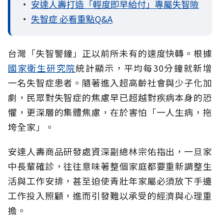
•
安達人壽打造「輕度即早給付」專屬失智險
•
失智症 必看重點Q&A
台灣「失智警鐘」正以前所未有的速度快轉。根據
國家衛生研究院
統計顯示，平均每30分鐘就新增
一名失智症患者。隨著進入超高齡社會與少子化加
劇，民眾對失智症的焦慮早已超越對疾病本身的恐
懼，更深層的集體焦慮，在於害怕「一人生病，拖
垮全家」。
安達人壽商品研發處資深副總林宗佑指出，一旦家
中長輩確診，往往意味著整個家庭都要重新調整生
活與工作安排，甚至迫使青壯年家屬必須放下手邊
工作投入照顧，進而引發難以承受的經濟與心理重
擔。