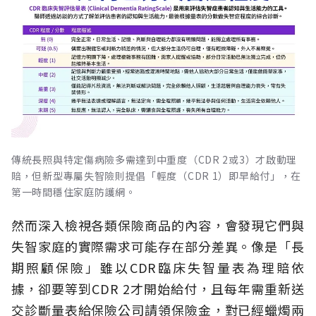
傳統長照與特定傷病險多需達到中重度（CDR 2或3）才啟動理
賠，但新型專屬失智險則提倡「輕度（CDR 1）即早給付」，在
第一時間穩住家庭防護網。
然而深入檢視各類保險商品的內容，會發現它們與
失智家庭的實際需求可能存在部分差異。像是「長
期照顧保險」雖以CDR臨床失智量表為理賠依
據，卻要等到CDR 2才開始給付，且每年需重新送
交診斷量表給保險公司請領保險金，對已經蠟燭兩