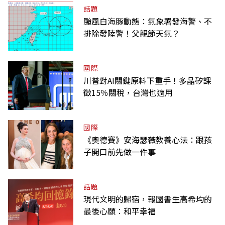
話題
颱風白海豚動態：氣象署發海警、不
排除發陸警！父親節天氣？
國際
川普對AI關鍵原料下重手！多晶矽課
徵15％關稅，台灣也適用
國際
《奧德賽》安海瑟薇教養心法：跟孩
子開口前先做一件事
話題
現代文明的歸宿，報國書生高希均的
最後心願：和平幸福