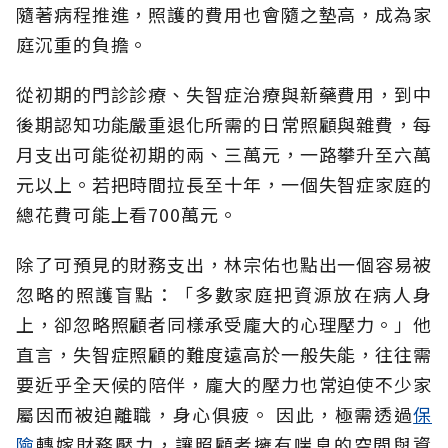
隨著病程推進，照護的費用也會隨之墊高，成為家
庭沉重的負擔。
從初期的門診診療、失智症治療與新藥費用，到中
後期認知功能嚴重退化所需的日常照顧與雜費，每
月支出可能從初期的兩、三萬元，一路攀升至六萬
元以上。若把時間拉長至十年，一個失智症家庭的
總花費可能上看700萬元。
除了可預見的財務支出，林宗佑也點出一個容易被
忽略的照護盲點：「多數家庭把資源放在病人身
上，卻忽略照顧者同樣承受龐大的心理壓力。」他
直言，失智症照顧的難度遠高於一般失能，往往需
要近乎全天候的陪伴，龐大的壓力也常迫使不少家
屬因而被迫離職，身心俱疲。
因此，極需透過
保
險
轉嫁財務壓力，讓照顧者擁有喘息的空間與資