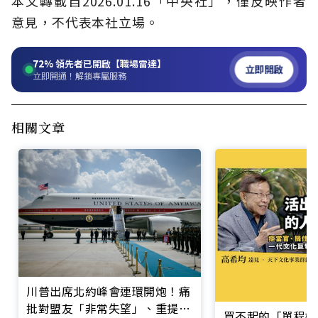
本文轉載自2026.01.16「中央社」，僅反映作者
意見，不代表本社立場。
72%
領先者已開啟【職場雷達】
立即開啟
立即開通！解鎖專屬服務
相關文章
川普出席北約峰會連環開炮！痛
批對盟友「非常失望」、重提收
買不起的「單程機