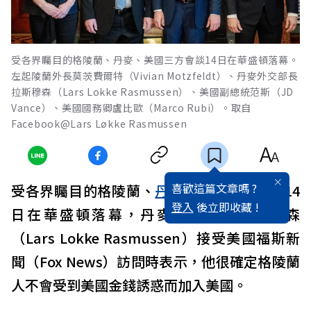
受各界矚目的格陵蘭、丹麥、美國三方會談14日在華盛頓落幕。
左起陵蘭外長莫茨費爾特（Vivian Motzfeldt）、丹麥外交部長
拉斯穆森（Lars Lokke Rasmussen）、美國副總統范斯（JD
Vance）、美國國務卿盧比歐（Marco Rubi）。取自
Facebook@Lars Løkke Rasmussen
喜歡這篇文章嗎 ?
受各界矚目的格陵蘭、
丹麥
、
美國
三方會談14
登入
後立即收藏 !
日在華盛頓落幕，丹麥
外交
部長拉斯穆森
（Lars Lokke Rasmussen）接受美國福斯新
聞（Fox News）訪問時表示，他很確定格陵蘭
人不會受到美國金錢誘惑而加入美國。