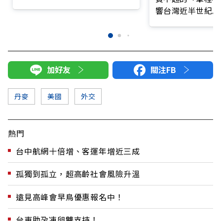
購格陵蘭
響台灣近半世紀思
加好友
關注FB
丹麥
美國
外交
熱門
台中航網十倍增、客運年增近三成
孤獨到孤立，超高齡社會風險升溫
遠見高峰會早鳥優惠報名中！
台東助孕凍卵雙支持！