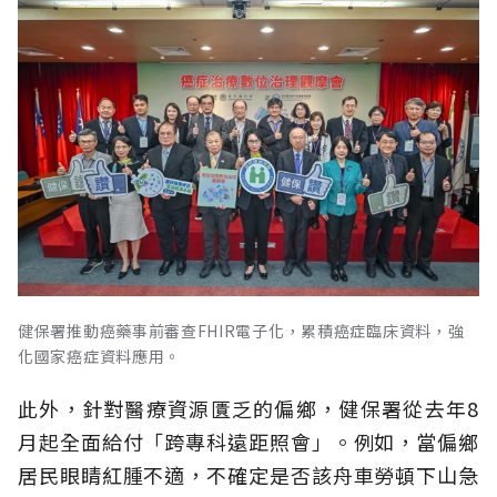
健保署推動癌藥事前審查FHIR電子化，累積癌症臨床資料，強
化國家癌症資料應用。
此外，針對醫療資源匱乏的偏鄉，健保署從去年8
月起全面給付「跨專科遠距照會」。例如，當偏鄉
居民眼睛紅腫不適，不確定是否該舟車勞頓下山急