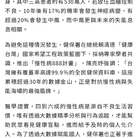
身，其中三高患者約有530萬人，若放任血糖控制
不良，10年後有17%的機率會發生神經病變，有
超過20%會發生中風，而中風更與未來的失能息
息相關。
為避免這種情況發生，健保署在總統賴清德「健康
台灣」國家希望工程政策藍圖下，採納專家學者共
識，推出「慢性病888計畫」，陳亮妤強調：「台
灣擁有覆蓋率高達99.9％的全民健保資料庫，這座
累積超過30年的數據金山，正是對抗慢性病與失
能海嘯的最強盾牌。」
醫學證實，四到六成的慢性病是源自不良生活習
慣，唯有透過大數據精準分析與行為追蹤，才能幫
助民眾看見健康盲點，進而給予及時的個人化介
入。為了透過大數據賦能國人，健保署也正著手進