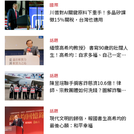
國際
川普對AI關鍵原料下重手！多晶矽課
徵15％關稅，台灣也適用
話題
緬懷高希均教授》 書寫90歲的壯闊人
生！高希均：自求多福、自己一定要
爭氣
話題
陳昱瑄聯手掮客詐慈濟10.6億！律
師、宗教團體如何洗錢？圖解詐騙關
係網
話題
現代文明的歸宿，報國書生高希均的
最後心願：和平幸福