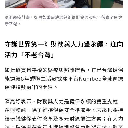
遠距醫療計畫，提供急重症轉診網絡遠距會診服務，落實全民健
康平權。
守護世界第一》財務與人力雙永續，迎向
活力「不老台灣」
如此優質且平權的醫療與照護體系，正是台灣健保
能連續8年蟬聯生活數據庫平台Numbeo全球醫療
保健指數冠軍的關鍵。
陳亮妤表示，財務與人力是健保永續的雙重支柱。
在財務端，除了維持健保安全準備金，未來也將持
續研議健保支付改革及多元財源挹注方案；在人力
端，健保署在今年也陸續調整急重難罕支付，截至