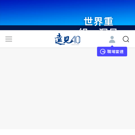
世界重
組・洞見
未來 與
世界領袖
職場雷達
同行