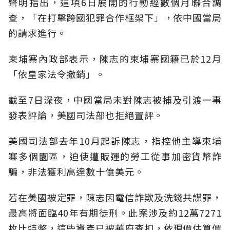
聲明指出，這項6日展開的行動經數個月聯合調
查，「在打擊跨國犯罪合作框架下」，依中國當局
的請求進行。
柬埔寨內政部表示，陳志的柬埔寨國籍已於12月
「依皇家法令撤銷」。
截至7日深夜，中國當局未對陳志被捕及引渡一事
發表評論，美國司法部也拒絕置評。
美國司法部去年10月起訴陳志，指控他主導柬埔
寨多個園區，迫使遭販運的勞工從事加密貨幣詐
騙，非法獲利高達數十億美元。
若在美國被定罪，陳志因電信詐欺及洗錢共謀罪，
最高將面臨40年有期徒刑。此案涉及約12萬7271
枚比特幣，這些資產已被華府查扣，依現價估算價