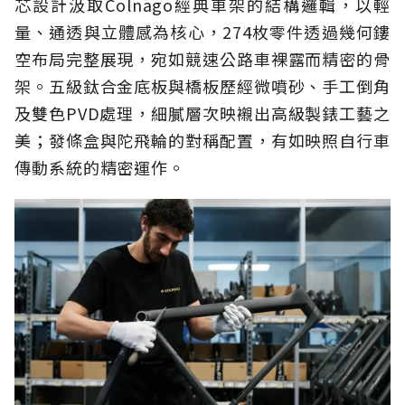
芯設計汲取Colnago經典車架的結構邏輯，以輕
量、通透與立體感為核心，274枚零件透過幾何鏤
空布局完整展現，宛如競速公路車裸露而精密的骨
架。五級鈦合金底板與橋板歷經微噴砂、手工倒角
及雙色PVD處理，細膩層次映襯出高級製錶工藝之
美；發條盒與陀飛輪的對稱配置，有如映照自行車
傳動系統的精密運作。