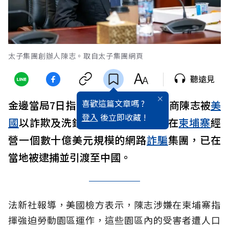
太子集團創辦人陳志。取自太子集團網頁
聽遠見
喜歡這篇文章嗎 ?
金邊當局7日指出，出生於
中國
的富商陳志被
美
登入
後立即收藏 !
國
以詐欺及洗錢罪名起訴，指控他在
柬埔寨
經
營一個數十億美元規模的網路
詐騙
集團，已在
當地被逮捕並引渡至中國。
法新社報導，美國檢方表示，陳志涉嫌在柬埔寨指
揮強迫勞動園區運作，這些園區內的受害者遭人口