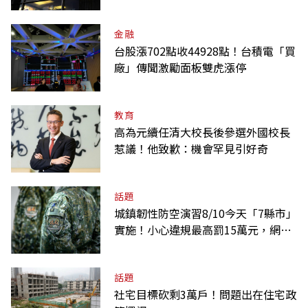
金融
台股漲702點收44928點！台積電「買
廠」傳聞激勵面板雙虎漲停
教育
高為元續任清大校長後參選外國校長
惹議！他致歉：機會罕見引好奇
話題
城鎮韌性防空演習8/10今天「7縣市」
實施！小心違規最高罰15萬元，網路
降速時間一覽
話題
社宅目標砍剩3萬戶！問題出在住宅政