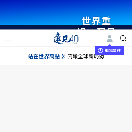
世界重
組・洞見
未來 與
世界領袖
職場雷達
站在世界高點
俯瞰全球新局勢
同行