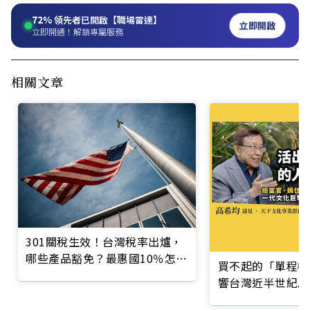
72%
領先者已開啟【職場雷達】
立即開啟
立即開通！解鎖專屬服務
相關文章
301關稅生效！台灣稅率出爐，
哪些產品豁免？最惠國10％怎麼
買不起的「單程機
算？
響台灣近半世紀思