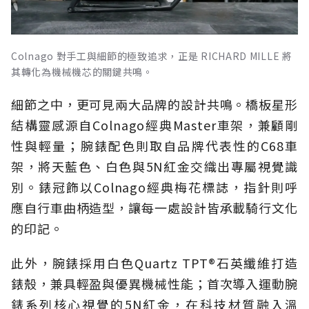
Colnago 對手工與細節的極致追求，正是 RICHARD MILLE 將
其轉化為機械機芯的關鍵共鳴。
細節之中，更可見兩大品牌的設計共鳴。橋板星形
結構靈感源自Colnago經典Master車架，兼顧剛
性與輕量；腕錶配色則取自品牌代表性的C68車
架，將天藍色、白色與5N紅金交織出專屬視覺識
別。錶冠飾以Colnago經典梅花標誌，指針則呼
應自行車曲柄造型，讓每一處設計皆承載騎行文化
的印記。
此外，腕錶採用白色Quartz TPT®石英纖維打造
錶殼，兼具輕盈與優異機械性能；首次導入運動腕
錶系列核心視覺的5N紅金，在科技材質融入溫