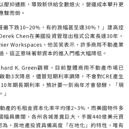
以壓抑通膨，導致新供給全數熄火，營運成本攀升更
應聲而倒。
遍下跌10~20%，有的跌幅甚至達30%！」建高控
erek Chen在美國投資管理出租式公寓長達30年，
er Workspaces，他苦笑表示，許多商用不動產業
過，這正意味著新資本的進入門檻大幅降低。
ard K. Green觀察，目前整體商用不動產市場已
啟動3次降息，儘管短期利率調降，不會對CRE產生
10年期長期利率，預計要一到兩年才會發酵，「現
。」
動產的毛租金資本化率平均僅2~3%，而美國物件多
國幅員廣闊，各州各城差異巨大，手握440億美元資
v認為，房地產投資具備高度「在地化」的特性，唯有