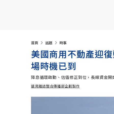
【遠見40週年慶】訂《遠見》贈實用家電3選1+暢銷好
首頁
話題
時事
美國商用不動產迎復
場時機已到
降息循環啟動、估值修正到位，長線資金開
遠見雜誌整合傳播部企劃製作
遠見雜誌整合傳播部企劃製作