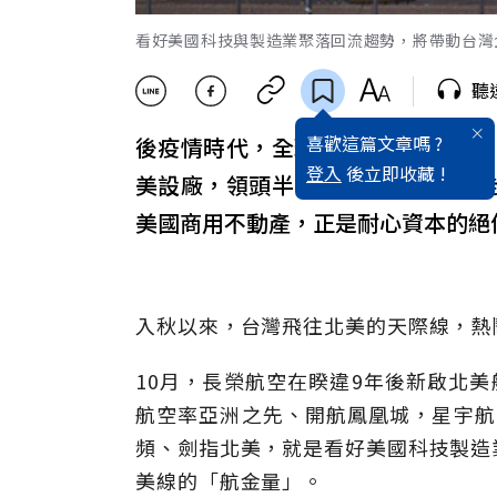
看好美國科技與製造業聚落回流趨勢，將帶動台灣
聽
喜歡這篇文章嗎 ?
後疫情時代，全球經貿版圖大挪移
登入
後立即收藏 !
美設廠，領頭半導體上下游台廠遷
美國商用不動產，正是耐心資本的絕
入秋以來，台灣飛往北美的天際線，熱
10月，長榮航空在睽違9年後新啟北美
航空率亞洲之先、開航鳳凰城，星宇航
頻、劍指北美，就是看好美國科技製造
美線的「航金量」。