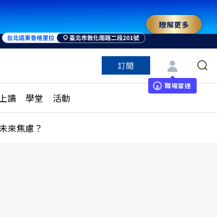
瞭解更多
訂閱
特色頻道
訂閱
見線上讀
ESG遠見
職場雷達
上讀
學堂
活動
多訂閱方案
城市學
刊購買
健康遠見
未來焦慮？
子報訂閱
華人精英論壇
享知識包
領導影響力學院