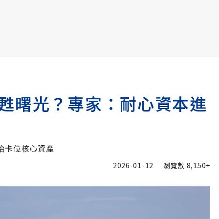
書6選3 特價 3,980 元
甦曙光？專家：耐心資本進
始卡位核心資產
2026-01-12
瀏覽數
8,150+
加入追蹤