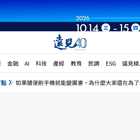
章
特輯
文章
大學升學、職涯攻略
遠
際
金融
AI
科技
產經
教育
民調
ESG
遠見線
國際
更
縣市施政調查全解析
金融
單
民調
盲點
如果隨便刷手機就能變厲害，為什麼大家還在為了
產經
電
好享生活
獨
專欄