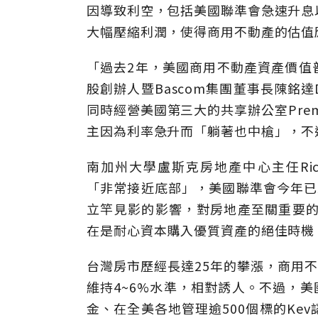
因導致利空，包括美國聯準會急速升息
大幅壓縮利潤，使得商用不動產的估值
「過去2年，美國商用不動產資產價值普
股創辦人暨Bascom集團董事長陳銘達D
同時經營美國第三大的共享辦公室Premi
主因為利率急升而「躺著也中槍」，不
南加州大學盧斯克房地產中心主任Rich
「非常接近底部」，美國聯準會今年已
立竿見影的影響，對房地產至關重要的
在是耐心資本購入優質資產的絕佳時機
台灣房市歷經長達25年的攀漲，商用不
維持4~6%水準，相對誘人。不過，美
金、在全美各地管理逾500個標的Ke