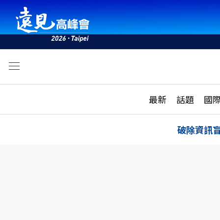
文
最新
最新
話題
國
雜誌目錄
活動
話題
AI
破除資訊
學堂
專題報導
科技
教育
遠見ON AIR
影音
合作