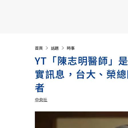
【遠見40週年慶】訂《遠見》贈實用家電3選1+暢銷好
首頁
話題
時事
YT「陳志明醫師」
實訊息，台大、榮總
者
中央社
加入追蹤
中央社