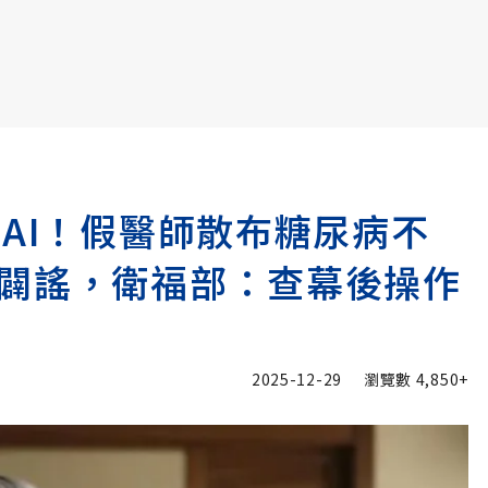
書6選3 特價 3,980 元
是AI！假醫師散布糖尿病不
闢謠，衛福部：查幕後操作
2025-12-29
瀏覽數
4,850+