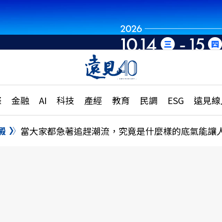
章
特輯
文章
大學升學、職涯攻略
遠
際
金融
AI
科技
產經
教育
民調
ESG
遠見線
國際
更
縣市施政調查全解析
金融
單
民調
澱
當大家都急著追趕潮流，究竟是什麼樣的底氣能讓
產經
電
好享生活
獨
專欄