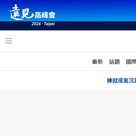
文
最新
最新
話題
國
雜誌目錄
活動
話題
AI
練就底氣沉
學堂
專題報導
科技
教育
遠見ON AIR
影音
合作