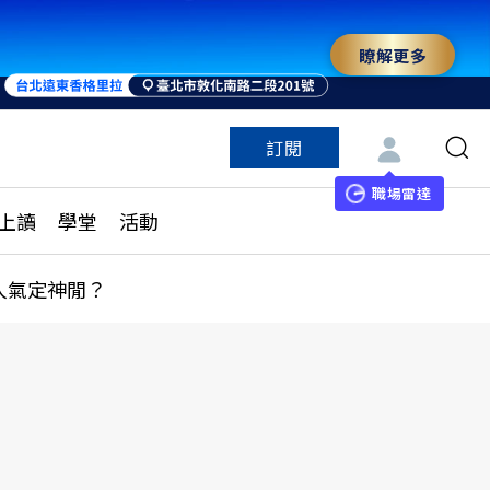
瞭解更多
訂閱
特色頻道
訂閱
見線上讀
ESG遠見
職場雷達
上讀
學堂
活動
多訂閱方案
城市學
刊購買
健康遠見
人氣定神閒？
子報訂閱
華人精英論壇
享知識包
領導影響力學院