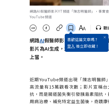
網路AI假醫師影片YT頻道「陳志明醫師」，事實
YouTube頻道
聽
喜歡這篇文章嗎 ?
網路
AI
假醫師影片YT頻道「陳志明
登入
後立即收藏 !
影片為AI生成，北榮或
台大
均查無
上當。
近期YouTube頻道出現「陳志明醫
高流量有15萬觀看次數；影片宣稱
抗，而是腸道菌失衡引發胰島素阻抗，
周病治療、補充特定益生菌後，奇蹟康