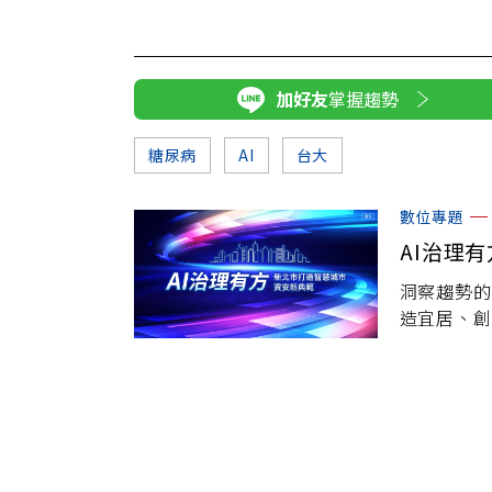
加好友
掌握趨勢
糖尿病
AI
台大
數位專題
AI治理
洞察趨勢的
造宜居、創
「智慧應用
政府的前瞻