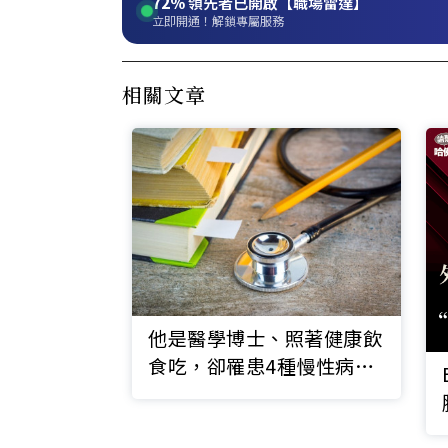
72%
領先者已開啟【職場雷達】
立即開通！解鎖專屬服務
相關文章
他是醫學博士、照著健康飲
食吃，卻罹患4種慢性病？
原來「它」才是元凶