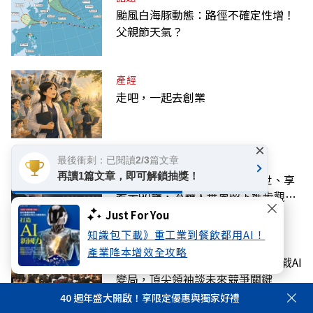
颱風白海豚動態：路徑不確定性增！
父親節天氣？
產經
走吧，一起去創業
×
最後衝刺：已閱讀2/3篇文章
話題
再讀1篇文章，即可解鎖抽獎！
書生報國典範！高希均教授辭世、享
耆壽90歲，為華人世界留下進步觀念
的精神遺產
Just For You
知識包下載》重工業到餐飲都用AI！
產經
產業降本增效全攻略
HBR台灣企業領袖100強贈獎！迎戰AI
變局，頂尖領袖談未來競爭關鍵
40 週年盛大開啟！享限定優惠與獨家好禮