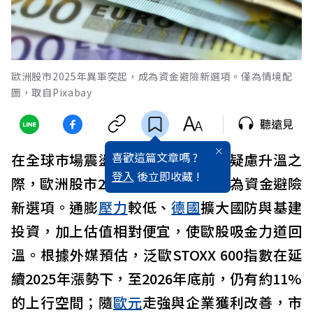
歐洲股市2025年異軍突起，成為資金避險新選項。僅為情境配
圖，取自Pixabay
聽遠見
喜歡這篇文章嗎 ?
在全球市場震盪、
美股
科技
股過熱疑慮升溫之
登入
後立即收藏 !
際，歐洲股市2025年異軍突起，成為資金避險
新選項。通膨
壓力
較低、
德國
擴大國防與基建
投資，加上估值相對便宜，使歐股吸金力道回
溫。根據外媒預估，泛歐STOXX 600指數在延
續2025年漲勢下，至2026年底前，仍有約11%
的上行空間；隨
歐元
走強與企業獲利改善，市