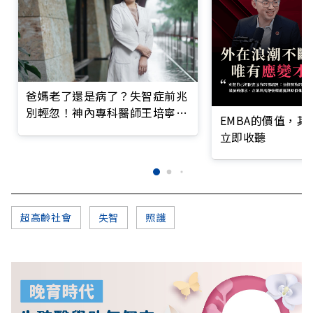
爸媽老了還是病了？失智症前兆
別輕忽！神內專科醫師王培寧呼
EMBA的價值，
籲把握大腦黃金期
立即收聽
超高齡社會
失智
照護