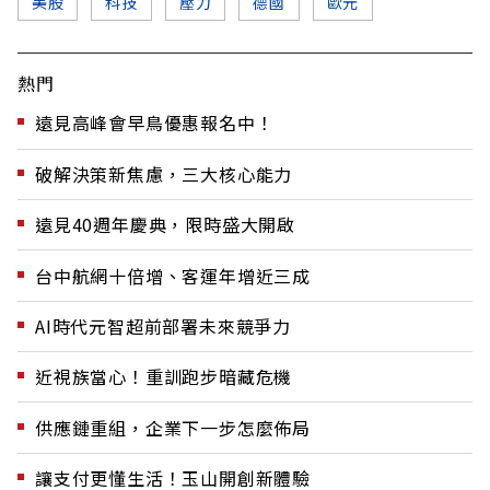
美股
科技
壓力
德國
歐元
熱門
遠見高峰會早鳥優惠報名中！
破解決策新焦慮，三大核心能力
遠見40週年慶典，限時盛大開啟
台中航網十倍增、客運年增近三成
AI時代元智超前部署未來競爭力
近視族當心！重訓跑步暗藏危機
供應鏈重組，企業下一步怎麼佈局
讓支付更懂生活！玉山開創新體驗