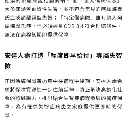
頭燒的家屬來說相對繁瑣。
而「重大傷病保險」
大多僅涵蓋血管性失智，並不包含常見的阿茲海默
氏症或額顳葉型失智；「特定傷病險」雖有納入阿
茲海默氏症，但必須達到CDR 3才符合理賠條件，
無法在病程初期即提供保障。
安達人壽打造「輕度即早給付」專屬失智
險
正因傳統保障普遍集中在病程中後期，安達人壽希
望將保障資源進一步往前延伸，真正解決高齡化社
會的照顧壓力，推出貼合失智症病程發展的醫療保
障，為有罹患失智症病患之家庭提供更即時的保
障。