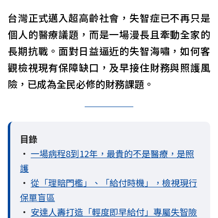
台灣正式邁入超高齡社會，失智症已不再只是
個人的醫療議題，而是一場漫長且牽動全家的
長期抗戰。面對日益逼近的失智海嘯，如何客
觀檢視現有保障缺口，及早接住財務與照護風
險，已成為全民必修的財務課題。
目錄
•
一場病程8到12年，最貴的不是醫療，是照
護
•
從「理賠門檻」、「給付時機」，檢視現行
保單盲區
•
安達人壽打造「輕度即早給付」專屬失智險