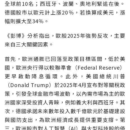
全球前10名；西班牙、波蘭、奧地利緊追在後。
德國股市以歐元計上漲20％，若換算成美元，漲
幅則擴大至34％。
《彭博》分析指出，歐股2025年強勢反攻，主要
來自三大關鍵因素。
首先，歐洲通膨已回落至政策目標區間，低於美
國，歐洲央行得以較聯準會（Federal Reserve）
更早啟動降息循環。此外，美國總統川普
（Donald Trump）於2025年4月宣布對等關稅政
策，引發全球金融市場波動，以內需市場為主的歐
洲國家深受投資人青睞，例如義大利與西班牙。其
次，德國承諾未來數年投入數千億歐元於基礎建設
與國防支出，為歐洲經濟成長提供重要支撐。第
三，歐洲股市對人工智慧（AI）與大型科技股的倚