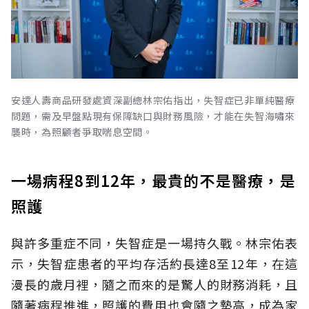
安達人壽商品研發處資深副總林宗佑指出，失智症已非單純醫療
問題，需及早盤點現有保障缺口與財務風險，才能在失智海嘯來
襲時，為照顧者爭取喘息空間。
一場病程8到12年，最貴的不是醫療，是
照護
與許多重症不同，失智症是一場持久戰。林宗佑表
示，失智症患者的平均存活約長達8至12年，在這
漫長的歲月裡，隨之而來的是驚人的財務消耗，且
隨著病程推進，照護的費用也會隨之墊高，成為家