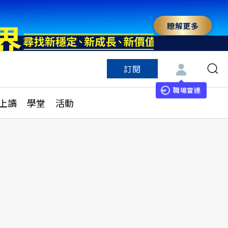
瞭解更多
訂閱
特色頻道
訂閱
見線上讀
ESG遠見
職場雷達
上讀
學堂
活動
多訂閱方案
城市學
刊購買
健康遠見
子報訂閱
華人精英論壇
享知識包
領導影響力學院