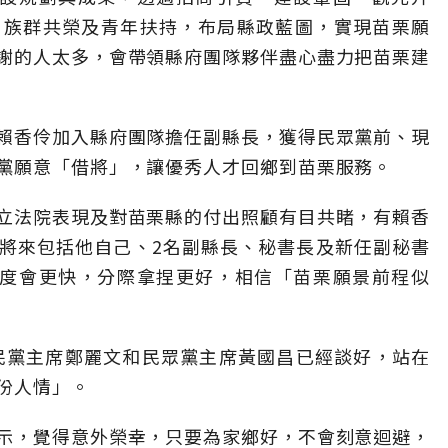
、族群共榮及青年扶持，布局縣政藍圖，實現苗栗願
謝的人太多，會帶領縣府團隊夥伴盡心盡力把苗栗建
賴香伶加入縣府團隊擔任副縣長，獲得民眾黨前、現
黨願意「借將」，讓優秀人才回鄉到苗栗服務。
立法院表現及對苗栗縣的付出照顧有目共睹，有賴香
將來包括他自己、2名副縣長、秘書長及新任副秘書
速度會更快，分際拿捏更好，相信「苗栗願景前程似
國民黨主席鄭麗文和民眾黨主席黃國昌已經談好，站在
份人情」。
示，覺得意外榮幸，只要為家鄉好，不會刻意迴避，