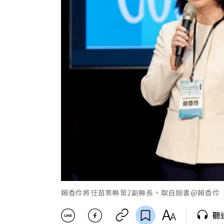
賴香伶將任苗栗縣第2副縣長。取自臉書@賴香伶
聽