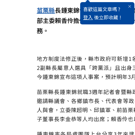
喜歡這篇文章嗎 ?
苗栗縣
長鍾東錦今天在就職3週年記
登入
後立即收藏 !
部主委賴香伶擔任苗栗縣第2副縣長
務。
地方制度法修正後，縣市政府可新增1
2副縣長屬意人選具「跨黨派」且出身
今鍾東錦宣布這項人事案，預計明年3
苗栗縣長鍾東錦就職3週年記者會暨縣
邀請縣議會、各鄉鎮市長、代表會等政
人與會，立委陳超明、邱鎮軍、前苗栗
子董事長李金恭等人均出席；賴香伶也
鍾東錦率各局處團隊上台分享3年來