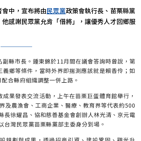
者會中，宣布將由
民眾黨
政策會執行長、苗栗縣黨
，他感謝民眾黨允肯「借將」，讓優秀人才回鄉服
名副縣市長。鍾東錦於11月間在議會答詢時曾說，第
三義鄉等條件，當時外界即揣測應該就是賴香伶；如
月配合縣府組織調整一併上路。
政成果發表交流活動，上午在苗栗巨蛋體育館舉行，
界及農漁會、工商企業、醫療、教育界等代表約500
縣長徐耀昌、協和慈善基金會創辦人林光清、京元電
以台灣民眾黨苗栗縣黨部主委身分到場。
建設規劃與成果，透過招商引資、建設鞏固、觀光升