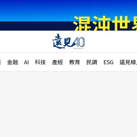
章
特輯
文章
大學升學、職涯攻略
遠
際
金融
AI
科技
產經
教育
民調
ESG
遠見線
國際
更
縣市施政調查全解析
金融
單
民調
產經
電
好享生活
獨
專欄