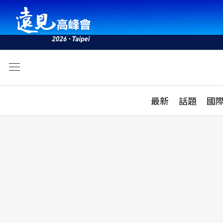
文
最新
最新
話題
國
雜誌目錄
活動
話題
AI
學堂
專題報導
科技
教育
遠見ON AIR
影音
合作