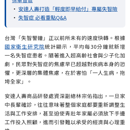
保單盲區
•
安達人壽打造「輕度即早給付」專屬失智險
•
失智症 必看重點Q&A
台灣「失智警鐘」正以前所未有的速度快轉。根據
國家衛生研究院
統計顯示，平均每30分鐘就新增
一名失智症患者。隨著進入超高齡社會與少子化加
劇，民眾對失智症的焦慮早已超越對疾病本身的恐
懼，更深層的集體焦慮，在於害怕「一人生病，拖
垮全家」。
安達人壽商品研發處資深副總林宗佑指出，一旦家
中長輩確診，往往意味著整個家庭都要重新調整生
活與工作安排，甚至迫使青壯年家屬必須放下手邊
工作投入照顧，進而引發難以承受的經濟與心理重