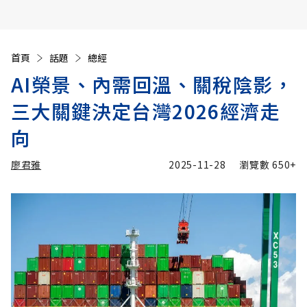
首頁
話題
總經
AI榮景、內需回溫、關稅陰影，
三大關鍵決定台灣2026經濟走
向
廖君雅
2025-11-28
瀏覽數
650+