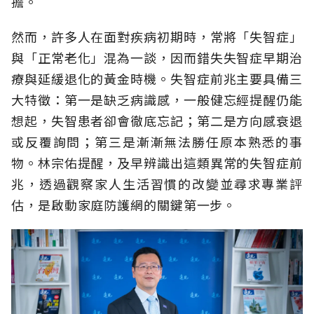
擔。
然而，許多人在面對疾病初期時，常將「失智症」
與「正常老化」混為一談，因而錯失失智症早期治
療與延緩退化的黃金時機。失智症前兆主要具備三
大特徵：第一是缺乏病識感，一般健忘經提醒仍能
想起，失智患者卻會徹底忘記；第二是方向感衰退
或反覆詢問；第三是漸漸無法勝任原本熟悉的事
物。林宗佑提醒，及早辨識出這類異常的失智症前
兆，透過觀察家人生活習慣的改變並尋求專業評
估，是啟動家庭防護網的關鍵第一步。