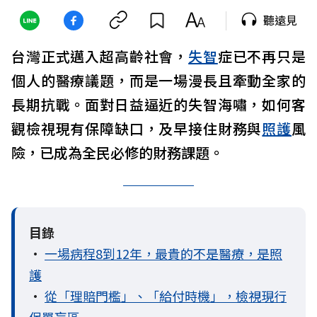
聽遠見
台灣正式邁入超高齡社會，
失智
症已不再只是
個人的醫療議題，而是一場漫長且牽動全家的
長期抗戰。面對日益逼近的失智海嘯，如何客
觀檢視現有保障缺口，及早接住財務與
照護
風
險，已成為全民必修的財務課題。
目錄
•
一場病程8到12年，最貴的不是醫療，是照
護
•
從「理賠門檻」、「給付時機」，檢視現行