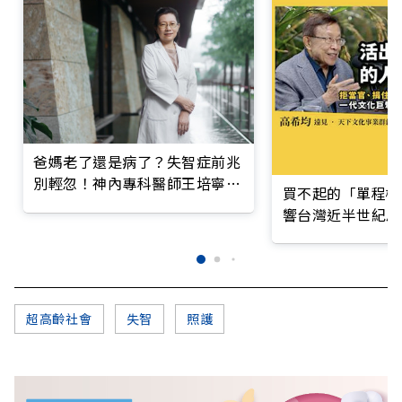
爸媽老了還是病了？失智症前兆
別輕忽！神內專科醫師王培寧呼
買不起的「單程機
籲把握大腦黃金期
響台灣近半世紀思
超高齡社會
失智
照護