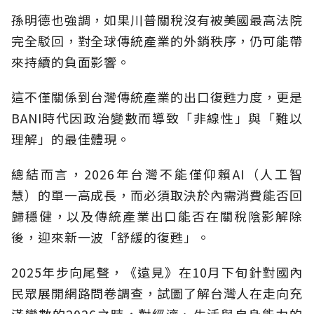
孫明德也強調，如果川普關稅沒有被美國最高法院
完全駁回，對全球傳統產業的外銷秩序，仍可能帶
來持續的負面影響
。
這不僅關係到台灣傳統產業的出口復甦力度，更是
BANI時代因政治變數而導致「非線性」與「難以
理解」的最佳體現
。
總結而言，2026年台灣不能僅仰賴AI（人工智
慧）的單一高成長，而必須取決於內需消費能否回
歸穩健，以及傳統產業出口能否在關稅陰影解除
後，迎來新一波「舒緩的復甦」。
2025年步向尾聲，《遠見》在10月下旬針對國內
民眾展開網路問卷調查，試圖了解台灣人在走向充
滿變數的2026之時，對經濟、生活與自身能力的