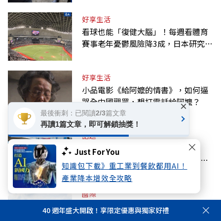
好享生活
看球也能「復健大腦」！每週看體育
賽事老年憂鬱風險降3成，日本研究：
到現場效果更好
好享生活
小品電影《給阿嬤的情書》，如何逼
哭全中國觀眾，想打電話給阿嬤？
×
最後衝刺：已閱讀2/3篇文章
再讀1篇文章，即可解鎖抽獎！
話題
陳昱瑄聯手掮客詐慈濟10.6億！律
Just For You
師、宗教團體如何洗錢？圖解詐騙關
知識包下載》重工業到餐飲都用AI！
係網
產業降本增效全攻略
國際
泰國知名中學校園槍擊悲劇：5死皆為
40 週年盛大開啟！享限定優惠與獨家好禮
教師！學生憶「以為是惡作劇」