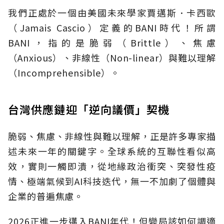
我們正處於一個由美國未來學家賈邁斯．卡西歐
（Jamais
Cascio）定義的BANI時代！所謂
BANI，指的是脆弱（Brittle）、
焦慮
（Anxious
）、
非線性（Non-linear）與難以理解
（Incomprehensible
）。
台灣供應鏈迎「逆向議價」契機
脆弱、焦慮、非線性與難以理解，正是許多專家描
述未來一年的關鍵字。全球系統的互聯性看似高
效，實則一觸即潰，從地緣政治衝突、突發性疫
情、極端氣候到AI科技迭代，無一不加劇了個體與
企業的普遍焦慮。
2026正進一步邁入BANI年代！但變局該如何調適