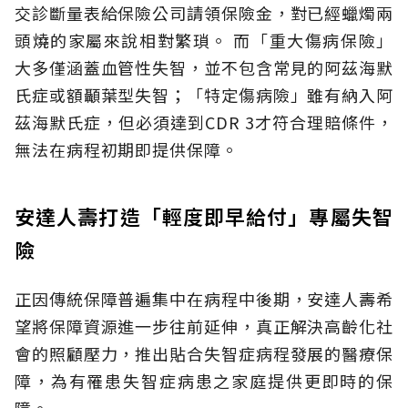
交診斷量表給保險公司請領保險金，對已經蠟燭兩
頭燒的家屬來說相對繁瑣。
而「重大傷病保險」
大多僅涵蓋血管性失智，並不包含常見的阿茲海默
氏症或額顳葉型失智；「特定傷病險」雖有納入阿
茲海默氏症，但必須達到CDR 3才符合理賠條件，
無法在病程初期即提供保障。
安達人壽打造「輕度即早給付」專屬失智
險
正因傳統保障普遍集中在病程中後期，安達人壽希
望將保障資源進一步往前延伸，真正解決高齡化社
會的照顧壓力，推出貼合失智症病程發展的醫療保
障，為有罹患失智症病患之家庭提供更即時的保