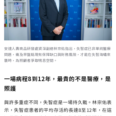
安達人壽商品研發處資深副總林宗佑指出，失智症已非單純醫療
問題，需及早盤點現有保障缺口與財務風險，才能在失智海嘯來
襲時，為照顧者爭取喘息空間。
一場病程8到12年，最貴的不是醫療，是
照護
與許多重症不同，失智症是一場持久戰。林宗佑表
示，失智症患者的平均存活約長達8至12年，在這