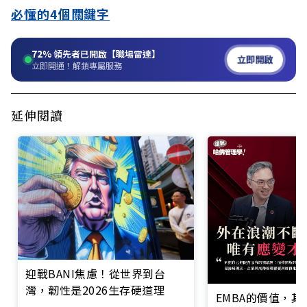
必懂的4個關鍵字
72%
領先者已開啟【職場雷達】
立即開啟
立即開通！解鎖專屬服務
延伸閱讀
迎戰BANI焦慮！從世界到台
灣，韌性是2026生存硬道理
EMBA的價值，