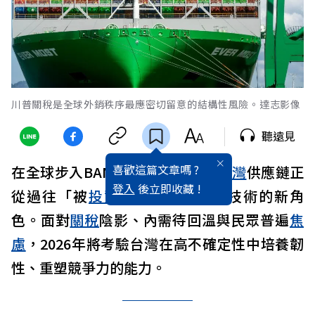
川普關稅是全球外銷秩序最應密切留意的結構性風險。達志影像
聽遠見
喜歡這篇文章嗎 ?
在全球步入BANI脆弱年代之際，
台灣
供應鏈正
登入
後立即收藏 !
從過往「被
投資
」轉為向外輸出技術的新角
色。面對
關稅
陰影、內需待回溫與民眾普遍
焦
慮
，2026年將考驗台灣在高不確定性中培養韌
性、重塑競爭力的能力。