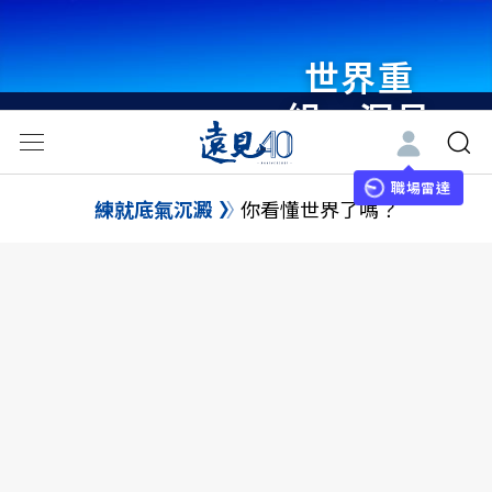
世界重
組・洞見
未來 與
世界領袖
職場雷達
練就底氣沉澱
你看懂世界了嗎？
同行