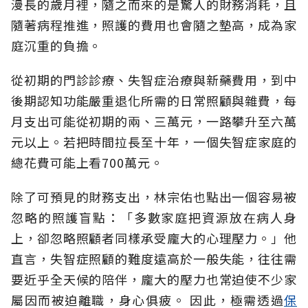
漫長的歲月裡，隨之而來的是驚人的財務消耗，且
隨著病程推進，照護的費用也會隨之墊高，成為家
庭沉重的負擔。
從初期的門診診療、失智症治療與新藥費用，到中
後期認知功能嚴重退化所需的日常照顧與雜費，每
月支出可能從初期的兩、三萬元，一路攀升至六萬
元以上。若把時間拉長至十年，一個失智症家庭的
總花費可能上看700萬元。
除了可預見的財務支出，林宗佑也點出一個容易被
忽略的照護盲點：「多數家庭把資源放在病人身
上，卻忽略照顧者同樣承受龐大的心理壓力。」他
直言，失智症照顧的難度遠高於一般失能，往往需
要近乎全天候的陪伴，龐大的壓力也常迫使不少家
屬因而被迫離職，身心俱疲。
因此，極需透過
保