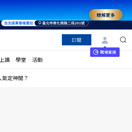
瞭解更多
訂閱
特色頻道
訂閱
見線上讀
ESG遠見
職場雷達
上讀
學堂
活動
多訂閱方案
城市學
刊購買
健康遠見
人氣定神閒？
子報訂閱
華人精英論壇
享知識包
領導影響力學院