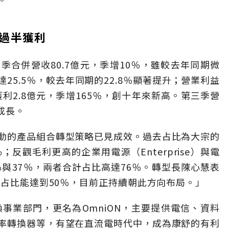
過半獲利
合併營收80.7億元，季增10％，雖較去年同期微
25.5％，較去年同期的22.8％顯著提升；營業利益
獲利2.8億元，季增165％，創十年來新高。第三季營
成長。
動的產品組合轉型策略已見成效。過去占比為大宗的
反觀毛利更高的企業用電源（Enterprise）與電
9％與37％，兩者合計占比高達76％。轉型長陳心慧表
源占比能達到50％，目前正持續朝此方向布局。」
轉換事業部門，更名為OmniON，主要提供電信、資料
率轉換器等，有望在直流電時代中，成為康舒的有利