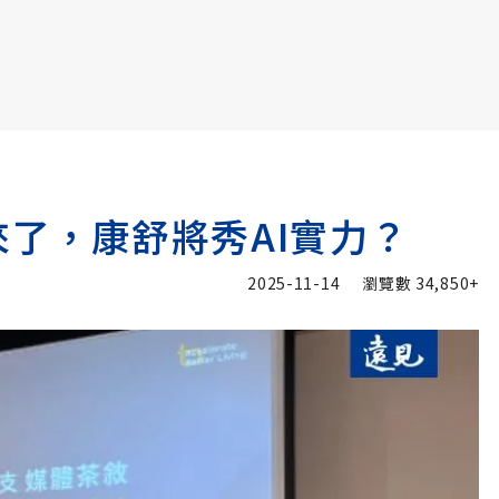
書6選3 特價 3,980 元
來了，康舒將秀AI實力？
2025-11-14
瀏覽數
34,850+