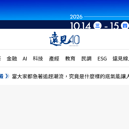
章
特輯
文章
大學升學、職涯攻略
遠
際
金融
AI
科技
產經
教育
民調
ESG
遠見線
國際
更
縣市施政調查全解析
金融
單
民調
澱
當大家都急著追趕潮流，究竟是什麼樣的底氣能讓
產經
電
好享生活
獨
專欄