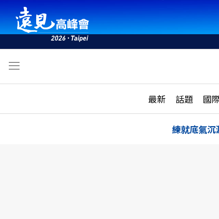
文
最新
最新
話題
國
雜誌目錄
活動
話題
AI
練就底氣沉
學堂
專題報導
科技
教育
遠見ON AIR
影音
合作