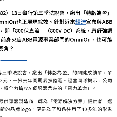
282）13日舉行第三季法說會，繳出「轉虧為盈」
mniOn也正展現綜效。針對近來
輝達
宣布與ABB
「800伏直流」（800V DC）系統，康舒強調
身來自ABB電源事業部門的OmniOn，也可能
要角？
行第三季法說會，繳出「轉虧為盈」的關鍵成績單，單
為0.3元，一掃去年同期虧損陰霾。經營團隊揭示，公司
，將全力搶攻AI伺服器帶來的「電力革命」。
源供應器製造商，轉為「電源解決方案」提供者，邁
的品牌logo，便是為了和過往用了40多年的形象
。