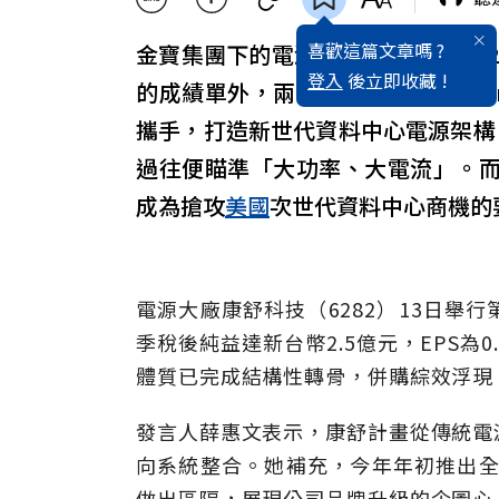
喜歡這篇文章嗎 ?
金寶集團下的電源大廠康舒
科技
（6
登入
後立即收藏 !
的成績單外，兩年前併購的子公司O
攜手，打造新世代資料中心電源架構，即
過往便瞄準「大功率、大電流」。而前
成為搶攻
美國
次世代資料中心商機的
電源大廠康舒科技（6282）13日舉
季稅後純益達新台幣2.5億元，EPS
體質已完成結構性轉骨，併購綜效浮現
發言人薛惠文表示，康舒計畫從傳統電
向系統整合。她補充，今年年初推出全新
做出區隔，展現公司品牌升級的企圖心