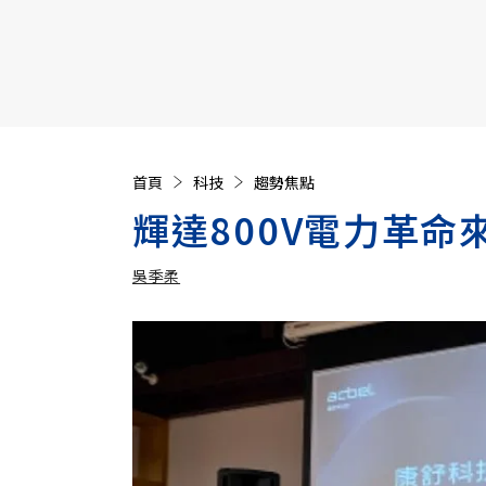
【遠見40週年慶】訂《遠見》贈實用家電3選1+暢銷好
首頁
科技
趨勢焦點
輝達800V電力革命
吳季柔
加入追蹤
吳季柔