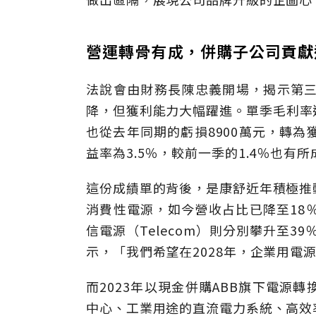
營運轉骨有成，併購子公司
貢獻
法說會由財務長陳忠義開場，揭示第三季
降，但獲利能力大幅躍進。單季毛利率達
也從去年同期的虧損8900萬元，轉為
益率為3.5％，較前一季的1.4％也有所
這份成績單的背後，是康舒近年積極推
消費性電源，如今營收占比已降至18％；
信電源（Telecom）則分別攀升至3
示，「我們希望在2028年，企業用電
而2023年以現金併購ABB旗下電源
中心、工業用途的直流電力系統、高效