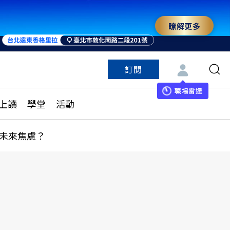
瞭解更多
訂閱
特色頻道
訂閱
見線上讀
ESG遠見
職場雷達
上讀
學堂
活動
多訂閱方案
城市學
刊購買
健康遠見
未來焦慮？
子報訂閱
華人精英論壇
享知識包
領導影響力學院