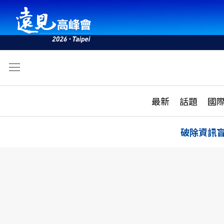
文
最新
最新
話題
國
雜誌目錄
活動
話題
AI
破除資訊
學堂
專題報導
科技
教育
遠見ON AIR
影音
合作