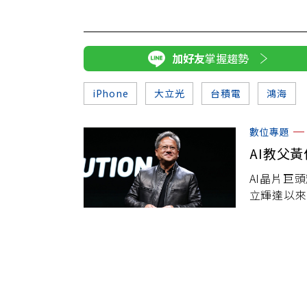
加好友
掌握趨勢
iPhone
大立光
台積電
鴻海
數位專題
AI教父
AI晶片巨頭
立輝達以來
億美元榮登全
來的A