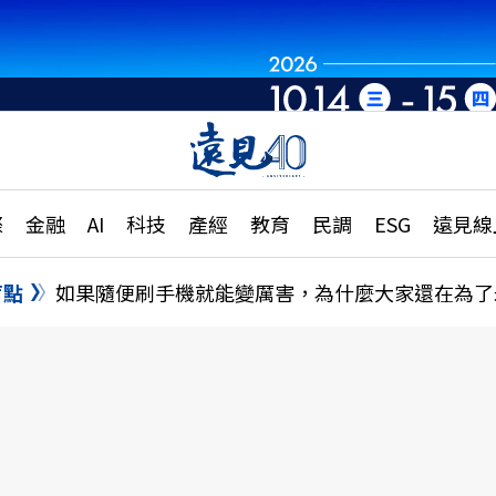
章
特輯
文章
大學升學、職涯攻略
遠
際
金融
AI
科技
產經
教育
民調
ESG
遠見線
國際
更
縣市施政調查全解析
金融
單
民調
盲點
如果隨便刷手機就能變厲害，為什麼大家還在為了
產經
電
好享生活
獨
專欄