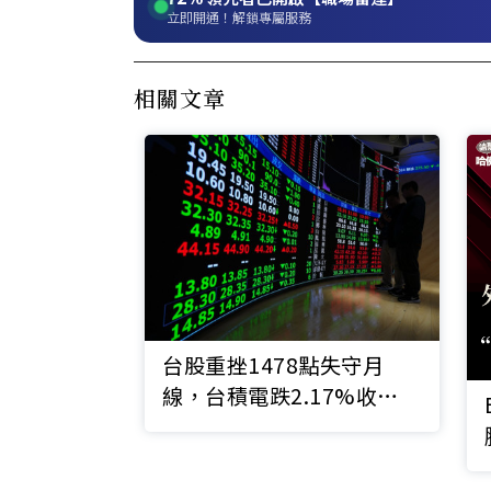
立即開通！解鎖專屬服務
相關文章
台股重挫1478點失守月
線，台積電跌2.17%收
2255元！分析師曝觀察3重
點