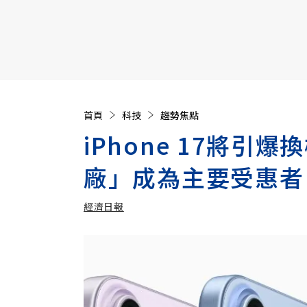
【遠見40週年慶】訂《遠見》贈實用家電3選1+暢銷好
首頁
科技
趨勢焦點
iPhone 17將
廠」成為主要受惠者
經濟日報
加入追蹤
經濟日報