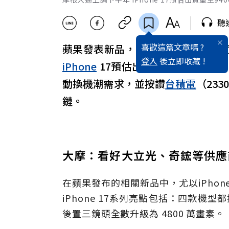
聽
喜歡這篇文章嗎 ?
蘋果發表新品，吸引全球目光，外
登入
後立即收藏 !
iPhone
17預估出貨量至9400萬
動換機潮需求，並按讚
台積電
（233
鏈。
大摩：看好大立光、奇鋐等供
在蘋果發布的相關新品中，尤以iPho
iPhone 17系列亮點包括：四款機型都搭載 
後置三鏡頭全數升級為 4800 萬畫素。