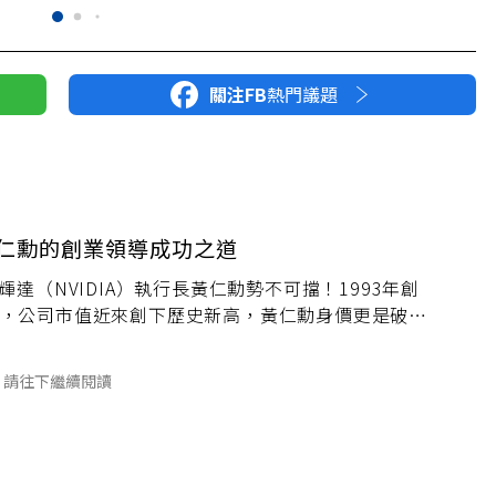
關注FB
熱門議題
黃仁勳的創業領導成功之道
輝達（NVIDIA）執行長黃仁勳勢不可擋！1993年創
，公司市值近來創下歷史新高，黃仁勳身價更是破千
球前15大富豪。隨著Computex 2024登場，他帶
請往下繼續閱讀