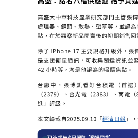
高盛：點名八檔供應鏈 給予買
高盛大中華科技產業研究部門主管張博凱也
處理器、鏡頭、散熱、螢幕等，並認為
點，在於觀察新品開賣後的初期銷售回
除了 iPhone 17 主要規格升級外，張博
是支援衛星通訊，可收集關鍵資訊並緊
42 小時等，均是他認為的吸睛焦點。
台廠中，張博凱看好台積電（首選）
（2379）、台光電（2383）、南電
進」評級。
本文轉載自2025.09.10「
經濟日報
」，
72%
領先者已開啟【職場雷達】