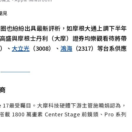
遠見
資圈也紛紛出具最新評析，如摩根大通上調下半年
支，高盛與摩根士丹利（大摩）證券均樂觀看待將帶
0）、
大立光
（3008）、
鴻海
（2317）等台系供應
應商
ne 17最受矚目。大摩科技硬體下游主管施曉娟認為，
1800 萬畫素 Center Stage 前鏡頭、Pro 系列