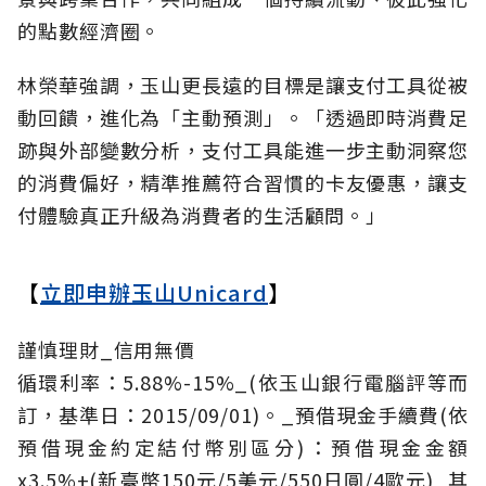
的點數經濟圈。
林榮華強調，玉山更長遠的目標是讓支付工具從被
動回饋，進化為「主動預測」。「透過即時消費足
跡與外部變數分析，支付工具能進一步主動洞察您
的消費偏好，精準推薦符合習慣的卡友優惠，讓支
付體驗真正升級為消費者的生活顧問。」
【
立即申辦玉山Unicard
】
謹慎理財_信用無價
循環利率：5.88%-15%_(依玉山銀行電腦評等而
訂，基準日：2015/09/01)。_預借現金手續費(依
預借現金約定結付幣別區分)：預借現金金額
x3.5%+(新臺幣150元/5美元/550日圓/4歐元)_其