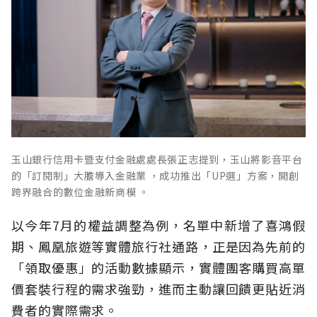
玉山銀行信用卡暨支付金融處處長張正志提到，玉山將影音平台
的「訂閱制」大膽導入金融業 ，成功推出「UP選」方案，開創
跨界融合的數位金融新商模 。
以今年7月的權益調整為例，名單中新增了喜鴻假
期、鳳凰旅遊等實體旅行社通路，正是因為先前的
「領取優惠」的活動數據顯示，實體團客購買高單
價套裝行程的需求強勁，進而主動讓回饋更貼近消
費者的實際需求。