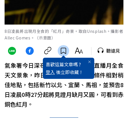
8日凌晨將出現月全食的「紅月」奇景。取自Unsplash。攝影者
Allec Gomes。（示意圖）
聽遠見
喜歡這篇文章嗎 ?
氣象署今日深夜11時20分起將網路直播月全食
登入
後立即收藏 !
天文景象，昨日也在臉書公布觀月條件相對稍
佳地點，包括新竹以北、宜蘭、馬祖，並預告8
日凌晨0時27分起將見證月缺月又圓，可看到赤
銅色紅月。