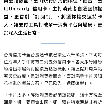
與通路數量。玉山銀行卻另闢蹊徑，推出「玉
山Unicard」信用卡，主打消費者自選回饋權
益，更首創「訂閱制」，將選擇權交還持卡
人，讓支付工具打破單一消費平台與場景，更
加深入生活日常。
台灣信用卡全台流通卡數已接近六千萬張，平均每
位成年人手中持有三到五張信用卡。各大銀行雖紛
紛推出專屬消費回饋及點數機制，藉此提升用戶黏
著與忠誠度，但對消費者而言，面對滿手卡片與眼
花撩亂的權益方案，早已陷入「選擇疲勞」。
「卡片太多，導致消費者必須熟記哪一張卡有現金
回饋、哪一張適合出國、哪一張在特定通路才有折