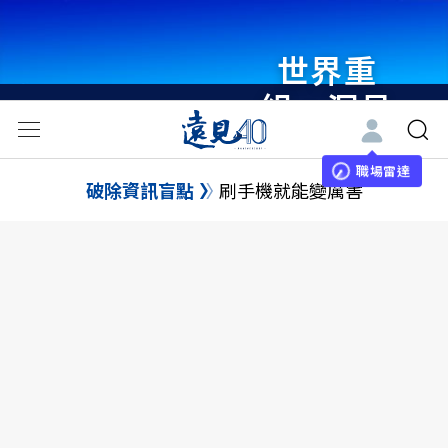
世界重
組・洞見
未來 與
世界領袖
職場雷達
破除資訊盲點
刷手機就能變厲害
同行