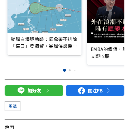
颱風白海豚動態：氣象署不排除
「這日」發海警，暴風侵襲機率
EMBA的價值，
5城市逾30%
立即收聽
加好友
關注FB
馬祖
熱門