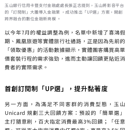
玉山銀行信用卡暨支付金融處處長張正志提到，玉山將影音平台
的「訂閱制」大膽導入金融業 ，成功推出「UP選」方案，開創
跨界融合的數位金融新商模 。
以今年7月的權益調整為例，名單中新增了喜鴻假
期、鳳凰旅遊等實體旅行社通路，正是因為先前的
「領取優惠」的活動數據顯示，實體團客購買高單
價套裝行程的需求強勁，進而主動讓回饋更貼近消
費者的實際需求。
首創訂閱制「UP選」，提升黏著度
另一方面，為滿足不同客群的消費型態，玉山
Unicard 規劃三大回饋方案：預設的「簡單選」
主打隨意刷，百大指定消費最高3%回饋；「任意
選」可從百大指定消費中任選8家，享最高3.5%回