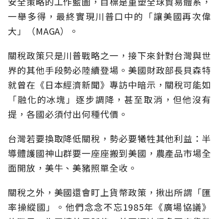
安全策略的工作藍圖，目標是重塑全球貿易體系，
一舉多得，最終實現川普口中的「讓美國再次偉
大」（MAGA）。
關稅政策只是川普戰略之一，接下來針對台灣與世
界的其他手段勢必陸續登場。美國財政部長貝森特
就曾在《日本經濟新聞》專訪中暗示，關稅可能如
「融化的冰塊」逐步調降，甚至取消，但他沒有
提，各國必須付出何種代價。
台灣若要換取降低關稅，勢必要犧牲其他利益：半
導體護國神山群要一座座搬到美國，農產品市場全
面開放，美牛、美豬照單全收。
關稅之外，美國還會盯上貨幣政策，揪出所謂「匯
率操縱國」。他們念念不忘1985年《廣場協議》