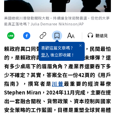
美國總統川普發動關稅大戰，持續讓全球局勢震盪，但他的大夢
能真正落地嗎？Julia Demaree Nikhinson/AP
聽遠見
喜歡這篇文章嗎 ?
賴政府異口同聲說，
關稅
談得很好，民間最怕
登入
後立即收藏 !
的，是賴政府與
美國
談判還有多少未爆彈？還
有多少桌底下的眉眉角角？產業界還要吞下多
少不確定？其實，答案全在一份42頁的《用戶
指南》，撰寫者是
川普
最重要的經濟幕僚
Stephen Miran，2024年11月完成，主要在提
出一套融合關稅、貨幣政策、資本控制與國家
安全策略的工作藍圖，目標是重塑全球貿易體