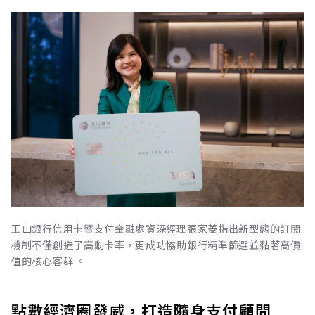
玉山銀行信用卡暨支付金融處資深經理張家菱指出新型態的訂閱
機制不僅創造了高動卡率，更成功協助銀行精準篩選並黏著高價
值的核心客群 。
點數經濟圈發威，打造隨身支付顧問