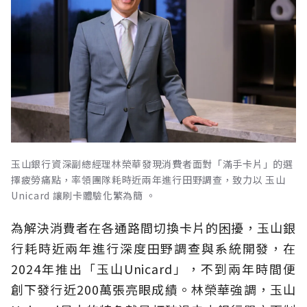
玉山銀行資深副總經理林榮華發現消費者面對「滿手卡片」的選
擇疲勞痛點，率領團隊耗時近兩年進行田野調查，致力以 玉山
Unicard 讓刷卡體驗化繁為簡 。
為解決消費者在各通路間切換卡片的困擾，玉山銀
行耗時近兩年進行深度田野調查與系統開發，在
2024年推出「玉山Unicard」，不到兩年時間便
創下發行近200萬張亮眼成績。林榮華強調，玉山