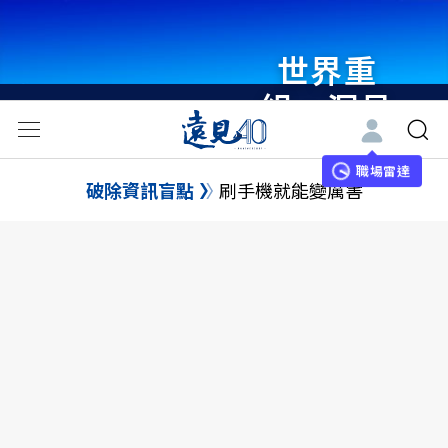
世界重
組・洞見
未來 與
世界領袖
職場雷達
破除資訊盲點
刷手機就能變厲害
同行