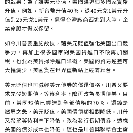
的戰果：為了讓美元貶值，美國逼迫很多國家貨幣
升值，例如，新台幣升值40％，從40元兌1美元升
值到25元兌1美元，逼得台灣廠商西進到大陸，企
業命脈才得以保留。
如今川普要重施故技，藉美元貶值強化美國出口競
爭力，再加上很多國家對美國貨進口不敢再加關
稅，也要為美貨掃除進口障礙。美國的貿易逆差可
大幅減少，美國貨在世界重新站上經濟舞台。
美元貶值也可減輕美元債券的償還價格，川普又要
求先發短期債，等待利率下降再改為長期債券，目
前，美國短債已經達到全部債務的70％，還錢是
燃眉之急，美元貶值，美國償債額相對降低。川普
又希望等待利率下降後，改為發行長期債券，這樣
美國的債券成本也降低，這也是川普與聯準會主席