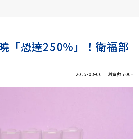
書6選3 特價 3,980 元
曉「恐達250%」！衛福部
2025-08-06
瀏覽數
700+