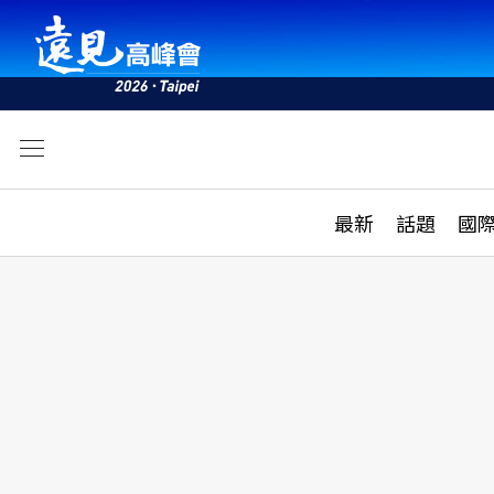
文
最新
最新
話題
國
雜誌目錄
活動
話題
AI
學堂
專題報導
科技
教育
遠見ON AIR
影音
合作