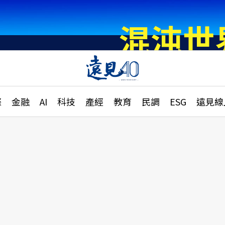
章
特輯
文章
大學升學、職涯攻略
遠
際
金融
AI
科技
產經
教育
民調
ESG
遠見線
國際
更
縣市施政調查全解析
金融
單
民調
產經
電
好享生活
獨
專欄