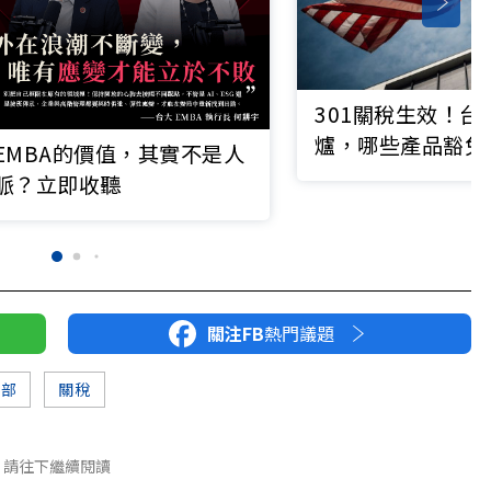
301關稅生效！台
爐，哪些產品豁免
EMBA的價值，其實不是人
10％怎麼算？
脈？立即收聽
關注FB
熱門議題
福部
關稅
請往下繼續閱讀