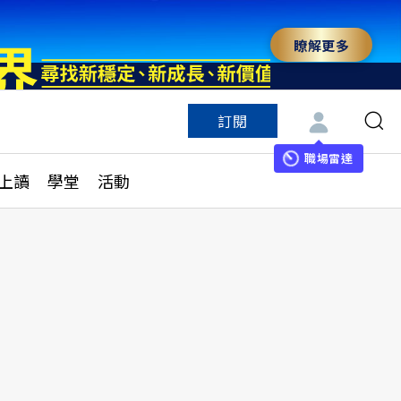
瞭解更多
訂閱
特色頻道
訂閱
見線上讀
ESG遠見
職場雷達
上讀
學堂
活動
多訂閱方案
城市學
刊購買
健康遠見
子報訂閱
華人精英論壇
享知識包
領導影響力學院