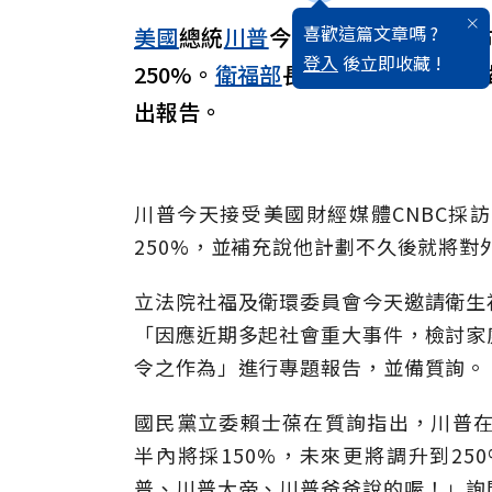
喜歡這篇文章嗎 ?
美國
總統
川普
今天暗示下星期將宣
登入
後立即收藏 !
250%。
衛福部
長邱泰源今天表示，
出報告。
川普今天接受美國財經媒體CNBC採
250%，並補充說他計劃不久後就將對
立法院社福及衛環委員會今天邀請衛生
「因應近期多起社會重大事件，檢討家
令之作為」進行專題報告，並備質詢。
國民黨立委賴士葆在質詢指出，川普在
半內將採150%，未來更將調升到2
普、川普大帝、川普爸爸說的喔！」詢