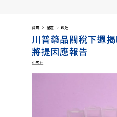
【遠見40週年慶】訂《遠見》贈實用家電3選1+暢銷好
首頁
話題
政治
川普藥品關稅下週揭
將提因應報告
中央社
加入追蹤
中央社