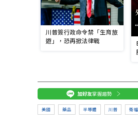
川普簽行政命令禁「生育旅
遊」，恐再掀法律戰
加好友
掌握趨勢
美國
藥品
半導體
川普
衛