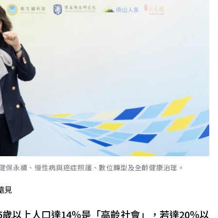
健保永續、慢性病與癌症照護、數位轉型及全齡健康治理。
遠見
5歲以上人口達14％是「高齡社會」，若達20％以