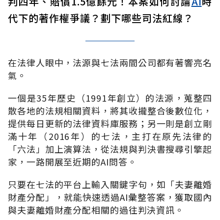
判四年、賠償1.5億餘元！本案如何討論
AI
時
代下的著作權爭議？劃下哪些司法紅線？
在法律人眼中，法源與七法兩間公司都有著響亮名
氣。
一個是35年歷史（1991年創立）的法源，蒐整四
散各地的法規相關資料，將其收攏整合後數位化，
提供每日更新的法律資料庫服務；另一則是創立剛
滿十年（2016年）的七法，主打在原先法律的
「六法」加上演算法，從法規與判決書搜尋引擎起
家，一路開展至近期的AI問答。
只要在七法的平台上輸入關鍵字句，如「夫妻離婚
財產分配」，就能快速透過AI彙整答案，獲取國內
與夫妻離婚財產分配相關的過往判決資訊。