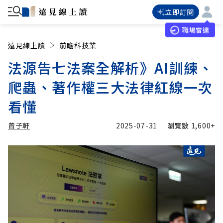
立即訂閱
職場雷達
遠見線上讀
前瞻科技業
法源告七法案全解析》AI訓練、
爬蟲、著作權三大法律紅線一次
看懂
曾子軒
2025-07-31
瀏覽數
1,600+
加入追蹤
曾子軒