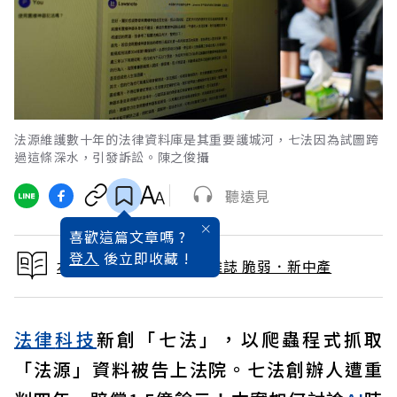
法源維護數十年的法律資料庫是其重要護城河，七法因為試圖跨
過這條深水，引發訴訟。陳之俊攝
聽遠見
喜歡這篇文章嗎 ?
登入
後立即收藏 !
本文出自 2025 / 8月號雜誌 脆弱．新中產
法律
科技
新創「七法」，以爬蟲程式抓取
「法源」資料被告上法院。七法創辦人遭重