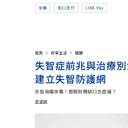
全聯
街口支付
LINE Pay
首頁
好享生活
健康
失智症前兆與治療別
建立失智防護網
失智海嘯來襲！鉅額財務缺口怎麼補？
游姿穎
加入追蹤
游姿穎